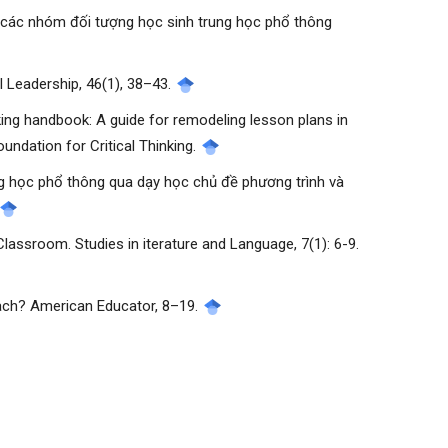
ủa các nhóm đối tượng học sinh trung học phổ thông
al Leadership, 46(1), 38–43.
thinking handbook: A guide for remodeling lesson plans in
oundation for Critical Thinking.
ung học phổ thông qua dạy học chủ đề phương trình và
Classroom. Studies in iterature and Language, 7(1): 6-9.
o teach? American Educator, 8–19.