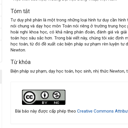
Tóm tắt
Nội
Tư duy phê phán là một trong những loại hình tư duy cần hình 
dung
nói chung và dạy học môn Toán nói riêng ở trường trung học p
hoài nghi khoa học, có khả năng phán đoán, đánh giá và giải
chính
toán học sâu sắc hơn. Trong bài viết này, chúng tôi xác định 
học toán, từ đó đề xuất các biện pháp sư phạm rèn luyện tư 
của
Newton.
bài
Từ khóa
Biện pháp sư phạm, dạy học toán, học sinh, nhị thức Newton, 
viết
Chi
tiết
bài
Bài báo này được cấp phép theo
Creative Commons Attribut
viết