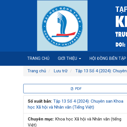
Điều
hướng
chính
Nội
dung
chính
Thanh
bên
TRANG CHỦ
GIỚI THIỆU
HỘI ĐỒNG BIÊN TẬ
Trang chủ
Lưu trữ
Tập 13 Số 4 (2024): Chuyên
Thanh
PDF
bên
Số xuất bản:
Tập 13 Số 4 (2024): Chuyên san Khoa
học Xã hội và Nhân văn (Tiếng Việt)
bài
Chuyên mục:
Khoa học Xã hội và Nhân văn (tiếng
viết
Việt)