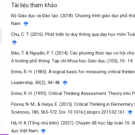
Tài liệu tham khảo
Bộ Giáo dục và Đào tạo. (2018). Chương trình giáo dục phổ thô
Nam.
Chu, C. T. (2016). Phát triển tư duy thông qua dạy học môn T
Đào, T. & Nguyễn, P. T. (2014). Các phương thức tạo cơ hội cho
ở trường phổ thông. Tạp chí Khoa học Giáo dục, (103), 10- 14.
Ennis, R. H. (1985). A logical basis for measuring critical thinki
Leadership, 43(2), 44–48.
Ennis, R. H. (1993). Critical Thinking Assessment. Theory into 
Florea, N. M., & Hurjui, E. (2015). Critical Thinking in Elementa
Sciences, 180, 565-572. Doi: 10.1016/j.sbspro.2015.02.161.
Hà, H. K (Tổng chủ biên). (2021). Chuyên đề học tập toán 10- B
dục Việt Nam.