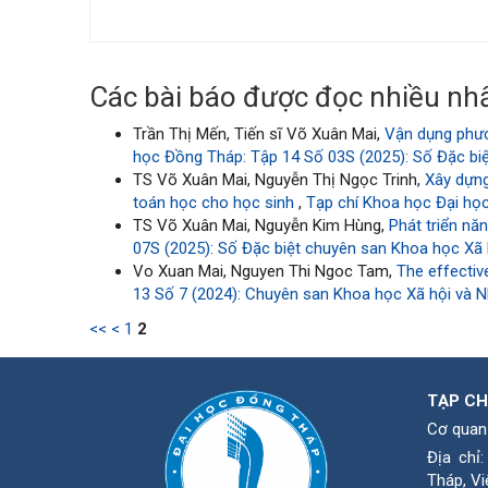
Các bài báo được đọc nhiều nhấ
Trần Thị Mến, Tiến sĩ Võ Xuân Mai,
Vận dụng phươ
học Đồng Tháp: Tập 14 Số 03S (2025): Số Đặc biệ
TS Võ Xuân Mai, Nguyễn Thị Ngọc Trinh,
Xây dựng
toán học cho học sinh
,
Tạp chí Khoa học Đại học
TS Võ Xuân Mai, Nguyễn Kim Hùng,
Phát triển nă
07S (2025): Số Đặc biệt chuyên san Khoa học Xã h
Vo Xuan Mai, Nguyen Thi Ngoc Tam,
The effectiv
13 Số 7 (2024): Chuyên san Khoa học Xã hội và N
<<
<
1
2
TẠP CH
Cơ quan
Địa chỉ
Tháp, Vi