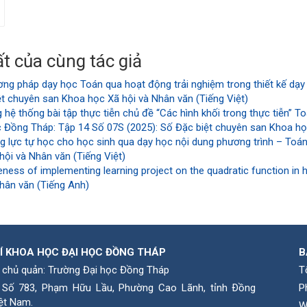
t của cùng tác giả
ng pháp dạy học Toán qua hoạt động trải nghiệm trong thiết kế dạy
t chuyên san Khoa học Xã hội và Nhân văn (Tiếng Việt)
 hệ thống bài tập thực tiễn chủ đề “Các hình khối trong thực tiễn” To
 Đồng Tháp: Tập 14 Số 07S (2025): Số Đặc biệt chuyên san Khoa học
ng lực tự học cho học sinh qua dạy học nội dung phương trình – Toá
ội và Nhân văn (Tiếng Việt)
eness of implementing learning project on the quadratic function in
hân văn (Tiếng Anh)
Í KHOA HỌC ĐẠI HỌC ĐỒNG THÁP
B
 chủ quản: Trường Đại học Đồng Tháp
T
: Số 783, Phạm Hữu Lầu, Phường Cao Lãnh, tỉnh Ðồng
P
ệt Nam.
W