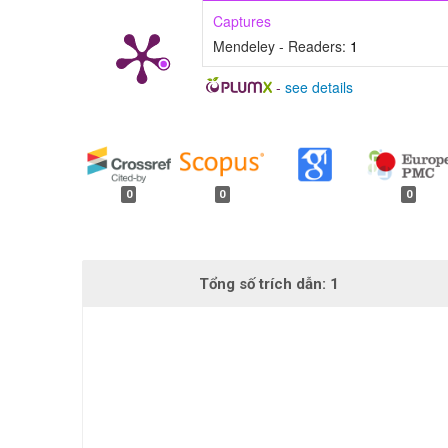
Captures
Mendeley - Readers:
1
-
see details
##plugins.generic.badges.
0
0
0