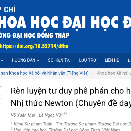
P
HƯỚNG DẪN
SỐ HIỆN TẠI
LƯU TRỮ
LIÊN HỆ
Đ
 san Khoa học Xã hội và Nhân văn (Tiếng Việt)
Khoa học Xã hội v
Rèn luyện tư duy phê phán cho h
Nhị thức Newton (Chuyên đề dạy
1
2,
Võ Xuân Mai
, Lê Ngọc Vũ
1
Khoa Sư phạm Toán - Tin, Trường Sư phạm, Trường Đại học 
2
Học viên cao học, Trường Đại học Đồng Tháp, Việt Nam