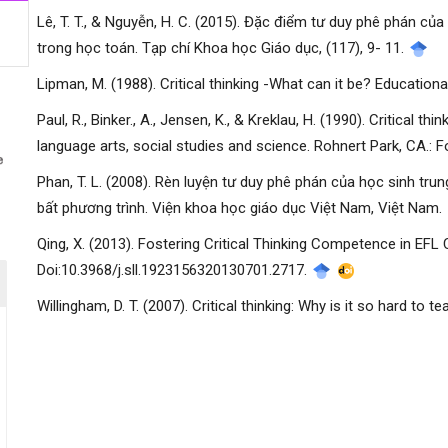
Lê, T. T., & Nguyễn, H. C. (2015). Đặc điểm tư duy phê phán c
trong học toán. Tạp chí Khoa học Giáo dục, (117), 9- 11.
Lipman, M. (1988). Critical thinking -What can it be? Education
Paul, R., Binker., A., Jensen, K., & Kreklau, H. (1990). Critical 
manager.settings.showBlockTitle##
language arts, social studies and science. Rohnert Park, CA.: F
Phan, T. L. (2008). Rèn luyện tư duy phê phán của học sinh tr
bất phương trình. Viện khoa học giáo dục Việt Nam, Việt Nam.
Qing, X. (2013). Fostering Critical Thinking Competence in EFL 
Doi:10.3968/j.sll.1923156320130701.2717.
Willingham, D. T. (2007). Critical thinking: Why is it so hard t