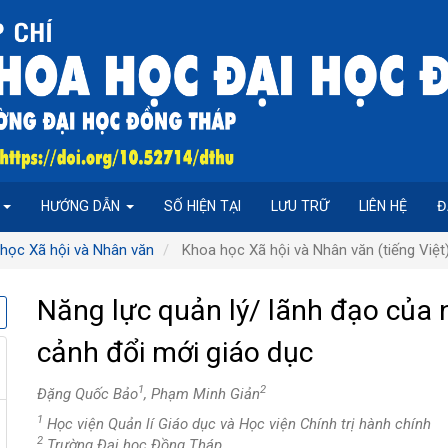
P
HƯỚNG DẪN
SỐ HIỆN TẠI
LƯU TRỮ
LIÊN HỆ
Đ
 học Xã hội và Nhân văn
Khoa học Xã hội và Nhân văn (tiếng Việt
Năng lực quản lý/ lãnh đạo của 
cảnh đổi mới giáo dục
1
2
Đặng Quốc Bảo
, Phạm Minh Giản
1
Học viện Quản lí Giáo dục và Học viện Chính trị hành chính
2
Trường Đại học Đồng Tháp