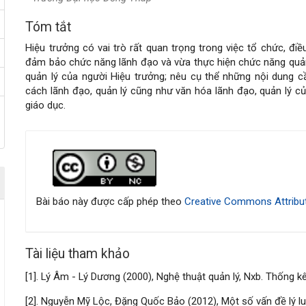
Tóm tắt
Nội
Hiệu trưởng có vai trò rất quan trọng trong việc tổ chức, đ
dung
đảm bảo chức năng lãnh đạo và vừa thực hiện chức năng quản l
quản lý của người Hiệu trưởng; nêu cụ thể những nội dung c
chính
cách lãnh đạo, quản lý cũng như văn hóa lãnh đạo, quản lý c
giáo dục.
của
Chi
bài
tiết
viết
bài
Bài báo này được cấp phép theo
Creative Commons Attribut
viết
Tài liệu tham khảo
[1]. Lý Âm - Lý Dương (2000), Nghệ thuật quản lý, Nxb. Thống k
[2]. Nguyễn Mỹ Lộc, Đặng Quốc Bảo (2012), Một số vấn đề lý lu