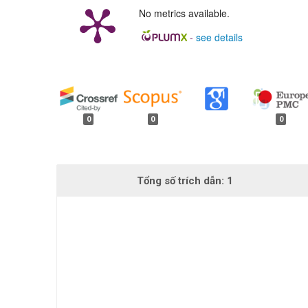
No metrics available.
-
see details
##plugins.generic.badges.
0
0
0