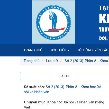
Điều
hướng
chính
Nội
dung
chính
Thanh
bên
TRANG CHỦ
GIỚI THIỆU
HỘI ĐỒNG BIÊN TẬ
Trang chủ
Lưu trữ
Số 2 (2013): Phần A - Khoa
Thanh
PDF
bên
Số xuất bản:
Số 2 (2013): Phần A - Khoa học Xã
hội và Nhân văn
bài
Chuyên mục:
Khoa học Xã hội và Nhân văn (tiếng
viết
Việt)