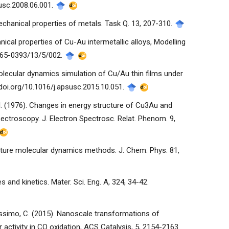
susc.2008.06.001.
echanical properties of metals. Task Q. 13, 207-310.
ical properties of Cu-Au intermetallic alloys, Modelling
/0965-0393/13/5/002.
. Molecular dynamics simulation of Cu/Au thin films under
x.doi.org/10.1016/j.apsusc.2015.10.051.
A.I. (1976). Changes in energy structure of Cu3Au and
ectroscopy. J. Electron Spectrosc. Relat. Phenom. 9,
rature molecular dynamics methods. J. Chem. Phys. 81,
es and kinetics. Mater. Sci. Eng. A, 324, 34-42.
d Massimo, C. (2015). Nanoscale transformations of
ctivity in CO oxidation, ACS Catalysis, 5, 2154-2163.