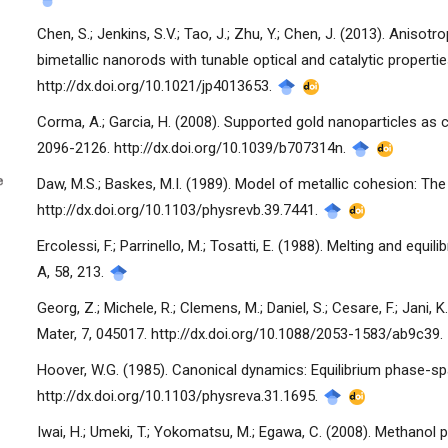
Chen, S.; Jenkins, S.V.; Tao, J.; Zhu, Y.; Chen, J. (2013). Aniso
bimetallic nanorods with tunable optical and catalytic properti
http://dx.doi.org/10.1021/jp4013653.
Corma, A.; Garcia, H. (2008). Supported gold nanoparticles as c
manager.settings.showBlockTitle##
2096-2126. http://dx.doi.org/10.1039/b707314n.
Daw, M.S.; Baskes, M.I. (1989). Model of metallic cohesion: T
http://dx.doi.org/10.1103/physrevb.39.7441.
Ercolessi, F.; Parrinello, M.; Tosatti, E. (1988). Melting and equ
A, 58, 213.
Georg, Z.; Michele, R.; Clemens, M.; Daniel, S.; Cesare, F.; Jani
Mater, 7, 045017. http://dx.doi.org/10.1088/2053-1583/ab9c39.
Hoover, W.G. (1985). Canonical dynamics: Equilibrium phase-spa
http://dx.doi.org/10.1103/physreva.31.1695.
Iwai, H.; Umeki, T.; Yokomatsu, M.; Egawa, C. (2008). Methanol p