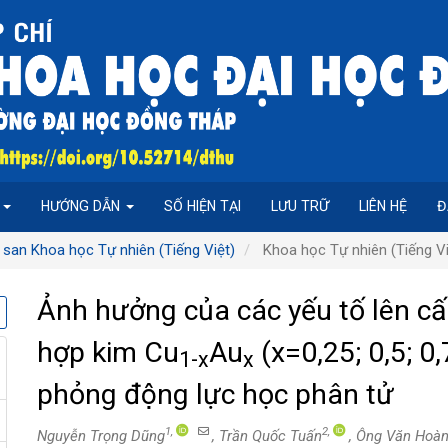
P
HƯỚNG DẪN
SỐ HIỆN TẠI
LƯU TRỮ
LIÊN HỆ
Đ
 san Khoa học Tự nhiên (Tiếng Việt)
Khoa học Tự nhiên (Tiếng Vi
Ảnh hưởng của các yếu tố lên cấu
hợp kim Cu
Au
(x=0,25; 0,5; 0
1-x
x
phỏng động lực học phân tử
1,
2,
Nguyễn Trọng Dũng
, Trần Quốc Tuấn
, Ông Văn Hoà