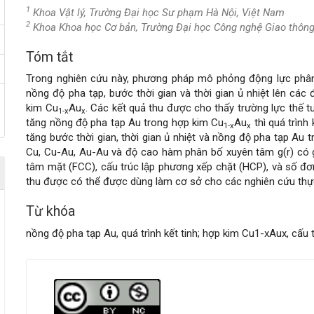
1
Khoa Vật lý, Trường Đại học Sư phạm Hà Nội, Việt Nam
2
Khoa Khoa học Cơ bản, Trường Đại học Công nghệ Giao thông 
Tóm tắt
Nội
Trong nghiên cứu này, phương pháp mô phỏng động lực phân t
dung
nồng độ pha tạp, bước thời gian và thời gian ủ nhiệt lên ca
kim Cu
Au
. Các kết quả thu được cho thấy trường lực thế t
1-x
x
chính
tăng nồng độ pha tạp Au trong hợp kim Cu
Au
thì quá trìn
1-x
x
tăng bước thời gian, thời gian ủ nhiệt và nồng độ pha tạp Au
của
Cu, Cu-Au, Au-Au và độ cao hàm phân bố xuyên tâm g(r) có gia
tâm mặt (FCC), cấu trúc lập phương xếp chặt (HCP), và số đơn
bài
thu được có thể được dùng làm cơ sở cho các nghiên cứu thự
viết
Từ khóa
nồng độ pha tạp Au, quá trình kết tinh; hợp kim Cu1-xAux, cấu t
Chi
tiết