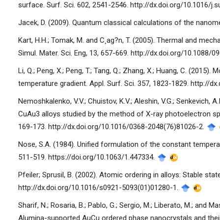
surface. Surf. Sci. 602, 2541-2546. http://dx.doi.org/10.1016/j.
Jacek, D. (2009). Quantum classical calculations of the nanom
Kart, H.H.; Tomak, M. and C¸ag?n, T. (2005). Thermal and mechan
Simul. Mater. Sci. Eng, 13, 657-669. http://dx.doi.org/10.1088
Li, Q.; Peng, X.; Peng, T.; Tang, Q.; Zhang, X.; Huang, C. (2015)
temperature gradient. Appl. Surf. Sci. 357, 1823-1829. http://d
Nemoshkalenko, V.V.; Chuistov, K.V.; Aleshin, V.G.; Senkevich, 
CuAu3 alloys studied by the method of X-ray photoelectron sp
169-173. http://dx.doi.org/10.1016/0368-2048(76)81026-2.
Nose, S.A. (1984). Unified formulation of the constant tempe
511-519. https://doi.org/10.1063/1.447334.
Pfeiler; Sprusil, B. (2002). Atomic ordering in alloys: Stable stat
http://dx.doi.org/10.1016/s0921-5093(01)01280-1.
Sharif, N.; Rosaria, B.; Pablo, G.; Sergio, M.; Liberato, M.; an
Alumina-supported AuCu ordered phase nanocrystals and their a