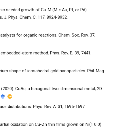
tropic seeded growth of Cu-M (M = Au, Pt, or Pd)
es. J. Phys. Chem. C, 117, 8924-8932.
atalysts for organic reactions. Chem. Soc. Rev. 37,
he embedded-atom method. Phys. Rev. B, 39, 7441.
ilibrium shape of icosahedral gold nanoparticles. Phil. Mag.
, K. (2020). CuAu, a hexagonal two-dimensional metal, 2D.
ce distributions. Phys. Rev. A. 31, 1695-1697.
artial oxidation on Cu-Zn thin films grown on Ni(1 0 0)