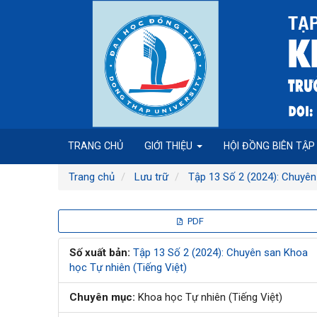
Điều
hướng
chính
Nội
dung
chính
Thanh
bên
TRANG CHỦ
GIỚI THIỆU
HỘI ĐỒNG BIÊN TẬ
Trang chủ
Lưu trữ
Tập 13 Số 2 (2024): Chuyên
Thanh
PDF
bên
Số xuất bản:
Tập 13 Số 2 (2024): Chuyên san Khoa
học Tự nhiên (Tiếng Việt)
bài
Chuyên mục:
Khoa học Tự nhiên (Tiếng Việt)
viết