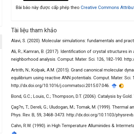
bài
Bài báo này được cấp phép theo
Creative Commons Attribut
viết
Tài liệu tham khảo
Alavi, S. (2020). Molecular simulations: fundamentals and pr
Ali, R.; Kamran, B. (2017). Identification of crystal structure
neighborhood analysis. Comput. Mater. Sci. 126, 182-190. http
Artrith, N.; Kolpak, A.M. (2015). Grand canonical molecular dy
equilibrium using reactive ANN potentials. Comput. Mater. Sci. 
http://dx.doi.org/10.1016/j.commatsci.2015.07.046.
Bond, G.C.; Louis, C.; Thompson, D.T. (2006). Catalysis by Gold.
Çag?n, T.; Dereli, G.; Uludogan, M.; Tomak, M. (1999). Thermal 
Phys. Rev. B, 59, 3468-3473. http://dx.doi.org/10.1103/physrev
Cahn, R.W. (1990). in High Temperature Alluminides & Intermeta