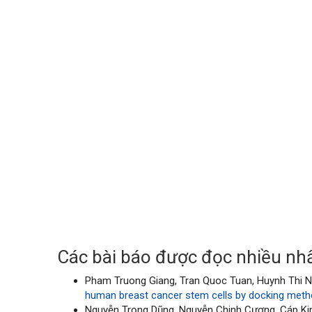
Các bài báo được đọc nhiều nhấ
Pham Truong Giang, Tran Quoc Tuan, Huynh Thi N
human breast cancer stem cells by docking met
Nguyễn Trọng Dũng, Nguyễn Chinh Cương, Cáp K