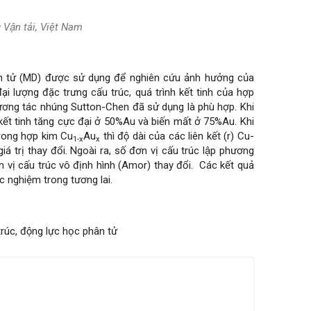
Vận tải, Việt Nam
ử (MD) được sử dụng để nghiên cứu ảnh hưởng của
́c đại lượng đặc trưng cấu trúc, quá trình kết tinh của hợp
ương tác nhúng Sutton-Chen đã sử dụng là phù hợp. Khi
h kết tinh tăng cực đại ở 50%Au và biến mất ở 75%Au. Khi
 trong hợp kim Cu
Au
thì độ dài của các liên kết (r) Cu-
1-x
x
́ trị thay đổi. Ngoài ra, số đơn vị cấu trúc lập phương
 vị cấu trúc vô định hình (Amor) thay đổi. Các kết quả
c nghiệm trong tương lai.
rúc, động lực học phân tử