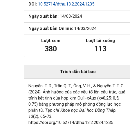
DOI:
10.52714/dthu.13.2.2024.1235
Ngày xuất bản:
14/03/2024
Ngày xuất bản Online:
14/03/2024
Lượt xem
Lượt tải xuống
380
113
Trích dẫn bài báo
Nguyễn, T. D., Trần Q. T., Ông, V. H., & Nguyễn T. T. C.
(2024). Ảnh hưởng của các yếu tố lên cấu trúc, quá
trình kết tinh của hợp kim Cu1-xAux (x=0,25; 0,5;
0,75) bằng phương pháp mô phỏng động lực học
phân tử.
Tạp chí Khoa học Đại học Đồng Tháp
,
13
(2), 65-73.
https://doi.org/10.52714/dthu.13.2.2024.1235