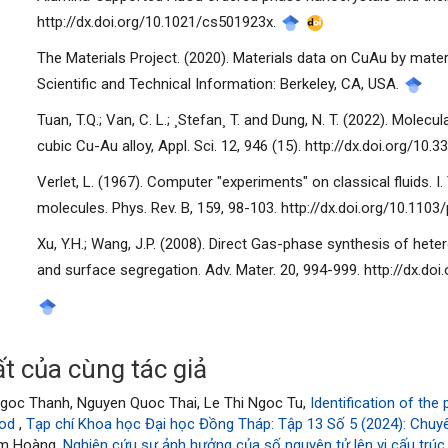
http://dx.doi.org/10.1021/cs501923x.
The Materials Project. (2020). Materials data on CuAu by mater
Scientific and Technical Information: Berkeley, CA, USA.
Tuan, T.Q.; Van, C. L.; ¸Stefan¸ T. and Dung, N. T. (2022). Molec
cubic Cu-Au alloy, Appl. Sci. 12, 946 (15). http://dx.doi.org/1
Verlet, L. (1967). Computer "experiments" on classical fluids
molecules. Phys. Rev. B, 159, 98-103. http://dx.doi.org/10.1103
Xu, Y.H.; Wang, J.P. (2008). Direct Gas-phase synthesis of het
and surface segregation. Adv. Mater. 20, 994-999. http://dx.d
t của cùng tác giả
goc Thanh, Nguyen Quoc Thai, Le Thi Ngoc Tu,
Identification of the
hod
,
Tạp chí Khoa học Đại học Đồng Tháp: Tập 13 Số 5 (2024): Chuy
im Hoàng,
Nghiên cứu sự ảnh hưởng của số nguyên tử lên vi cấu trú