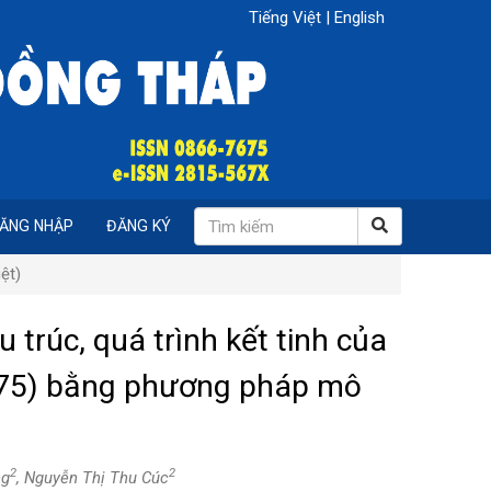
Tiếng Việt
|
English
ĂNG NHẬP
ĐĂNG KÝ
ệt)
 trúc, quá trình kết tinh của
,75) bằng phương pháp mô
2
2
ng
, Nguyễn Thị Thu Cúc