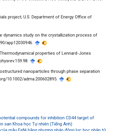
ials project; U.S. Department of Energy Office of
ular dynamics study on the crystallization process of
0.3390/app12030946.
. I. Thermodynamical properties of Lennard-Jones
/physrev.159.98.
erostructured nanoparticles through phase separation
oi.org/10.1002/adma.200602895.
 potential compounds for inhibition CD44 target of
ên san Khoa học Tự nhiên (Tiếng Anh)
c của mẫu FeNi bằng phương pháp động lực học phân tử