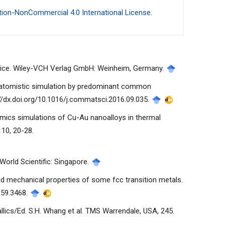
ion-NonCommercial 4.0 International License
.
actice. Wiley-VCH Verlag GmbH: Weinheim, Germany.
s in atomistic simulation by predominant common
://dx.doi.org/10.1016/j.commatsci.2016.09.035.
namics simulations of Cu-Au nanoalloys in thermal
110, 20-28.
 World Scientific: Singapore.
and mechanical properties of some fcc transition metals.
b.59.3468.
llics/Ed. S.H. Whang et al. TMS Warrendale, USA, 245.