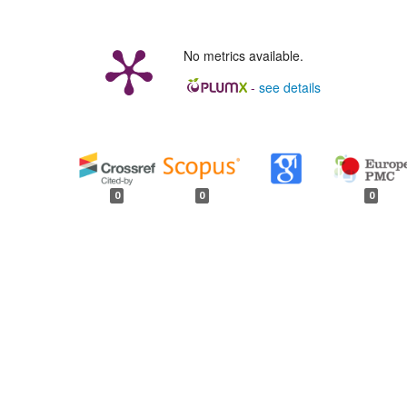
No metrics available.
-
see details
##plugins.generic.badges.
0
0
0