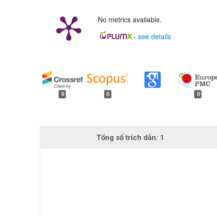
No metrics available.
-
see details
##plugins.generic.badges.
0
0
0