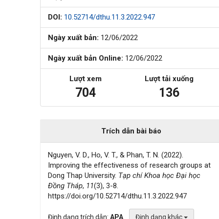
DOI:
10.52714/dthu.11.3.2022.947
Ngày xuất bản:
12/06/2022
Ngày xuất bản Online:
12/06/2022
Lượt xem
Lượt tải xuống
704
136
Trích dẫn bài báo
Nguyen, V. D., Ho, V. T., & Phan, T. N. (2022).
Improving the effectiveness of research groups at
Dong Thap University.
Tạp chí Khoa học Đại học
Đồng Tháp
,
11
(3), 3-8.
https://doi.org/10.52714/dthu.11.3.2022.947
Định dạng trích dẫn:
APA
Định dạng khác