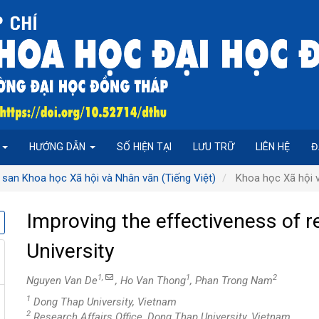
P
HƯỚNG DẪN
SỐ HIỆN TẠI
LƯU TRỮ
LIÊN HỆ
Đ
 san Khoa học Xã hội và Nhân văn (Tiếng Việt)
Khoa học Xã hội v
Improving the effectiveness of 
University
1,
1
2
Nguyen Van De
, Ho Van Thong
, Phan Trong Nam
1
Dong Thap University, Vietnam
2
Research Affairs Office, Dong Thap University, Vietnam