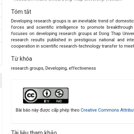
Tóm tắt
Nội
Developing research groups is an inevitable trend of domestic
dung
forces and scientific intelligence to promote breakthrough
focuses on developing research groups at Dong Thap Universi
chính
research results published in prestigious national and inte
cooperation in scientific research-technology transfer to mee
của
Từ khóa
bài
research groups, Developing, effectiveness
viết
Chi
tiết
bài
Bài báo này được cấp phép theo
Creative Commons Attribut
viết
Tài liệu tham khảo