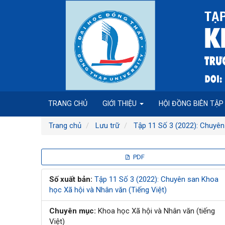
Điều
hướng
chính
Nội
dung
chính
Thanh
bên
TRANG CHỦ
GIỚI THIỆU
HỘI ĐỒNG BIÊN TẬ
Trang chủ
Lưu trữ
Tập 11 Số 3 (2022): Chuyên
Thanh
PDF
bên
Số xuất bản:
Tập 11 Số 3 (2022): Chuyên san Khoa
học Xã hội và Nhân văn (Tiếng Việt)
bài
Chuyên mục:
Khoa học Xã hội và Nhân văn (tiếng
viết
Việt)