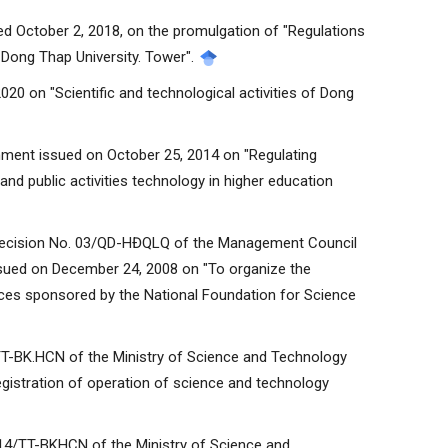
ed October 2, 2018, on the promulgation of "Regulations
 Dong Thap University. Tower".
20 on "Scientific and technological activities of Dong
ment issued on October 25, 2014 on "Regulating
and public activities technology in higher education
 Decision No. 03/QD-HĐQLQ of the Management Council
sued on December 24, 2008 on "To organize the
nces sponsored by the National Foundation for Science
/TT-BK.HCN of the Ministry of Science and Technology
gistration of operation of science and technology
2014/TT-BKHCN of the Ministry of Science and