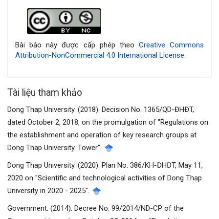
Chi
tiết
bài
Bài báo này được cấp phép theo
Creative Commons
Attribution-NonCommercial 4.0 International License
.
viết
Tài liệu tham khảo
Dong Thap University. (2018). Decision No. 1365/QD-ĐHĐT,
dated October 2, 2018, on the promulgation of "Regulations on
the establishment and operation of key research groups at
Dong Thap University. Tower".
Dong Thap University. (2020). Plan No. 386/KH-ĐHĐT, May 11,
2020 on "Scientific and technological activities of Dong Thap
University in 2020 - 2025".
Government. (2014). Decree No. 99/2014/ND-CP of the