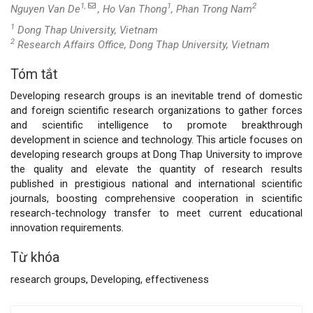
1,
1
2
Nguyen Van De
, Ho Van Thong
, Phan Trong Nam
1
Dong Thap University, Vietnam
2
Research Affairs Office, Dong Thap University, Vietnam
Tóm tắt
Nội
Developing research groups is an inevitable trend of domestic
dung
and foreign scientific research organizations to gather forces
and scientific intelligence to promote breakthrough
chính
development in science and technology. This article focuses on
developing research groups at Dong Thap University to improve
của
the quality and elevate the quantity of research results
published in prestigious national and international scientific
bài
journals, boosting comprehensive cooperation in scientific
research-technology transfer to meet current educational
viết
innovation requirements.
Từ khóa
research groups, Developing, effectiveness