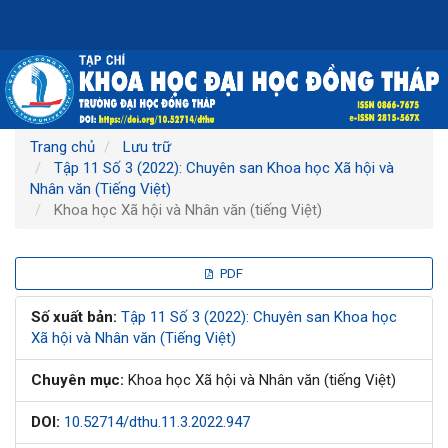
Điều
hướng
chính
Nội
dung
chính
Thanh
Trang chủ
Lưu trữ
bên
Tập 11 Số 3 (2022): Chuyên san Khoa học Xã hội và
Nhân văn (Tiếng Việt)
Khoa học Xã hội và Nhân văn (tiếng Việt)
Thanh
PDF
bên
Số xuất bản:
Tập 11 Số 3 (2022): Chuyên san Khoa học
Xã hội và Nhân văn (Tiếng Việt)
bài
Chuyên mục:
Khoa học Xã hội và Nhân văn (tiếng Việt)
viết
DOI:
10.52714/dthu.11.3.2022.947