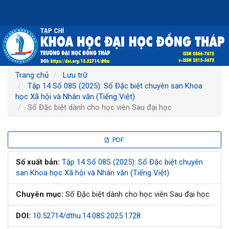
Điều
hướng
chính
Nội
dung
chính
Thanh
Trang chủ
Lưu trữ
bên
Tập 14 Số 08S (2025): Số Đặc biệt chuyên san Khoa
học Xã hội và Nhân văn (Tiếng Việt)
Số Đặc biệt dành cho học viên Sau đại học
Thanh
PDF
bên
Số xuất bản:
Tập 14 Số 08S (2025): Số Đặc biệt chuyên
san Khoa học Xã hội và Nhân văn (Tiếng Việt)
bài
Chuyên mục:
Số Đặc biệt dành cho học viên Sau đại học
viết
DOI:
10.52714/dthu.14.08S.2025.1728