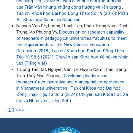
nội dung “Hồ Chí Minh - Nhà giáo dục đi trước thời đại”
của Trần Văn Nhung: những cộng hưởng và liên tưởng
,
Tạp chí Khoa học Đại học Đồng Tháp: Số 19 (2016): Phần
A - Khoa học Xã hội và Nhân văn
Nguyen Van De, Luong Thanh Tan, Phan Trong Nam, Danh
Trung, Vo Phuong Vy,
Discussion on research capability
of teachers in pedagogical universities/faculties to meet
the requirements of the New General Education
Curriculum 2018
,
Tạp chí Khoa học Đại học Đồng Tháp:
Tập 10 Số 6 (2021): Chuyên san Khoa học Xã hội và Nhân
văn (Tiếng Việt)
Truong Tan Dat, Nguyen Van De, Huynh Cam Thao Trang,
Tran Thuy Nhu Phuong,
Developing leaders and
managers’ administrative and managerial competences
in Vietnamese universities
,
Tạp chí Khoa học Đại học
Đồng Tháp: Tập 13 Số 3 (2024): Chuyên san Khoa học Xã
hội và Nhân văn (Tiếng Anh)
1
2
3
>
>>