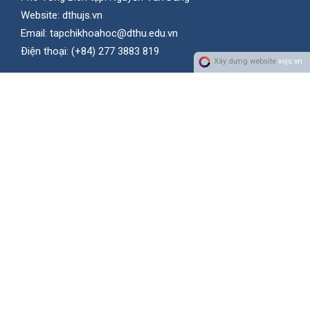
Website:
dthujs.vn
Email:
tapchikhoahoc@dthu.edu.vn
Ðiện thoại:
(+84) 277 3883 819