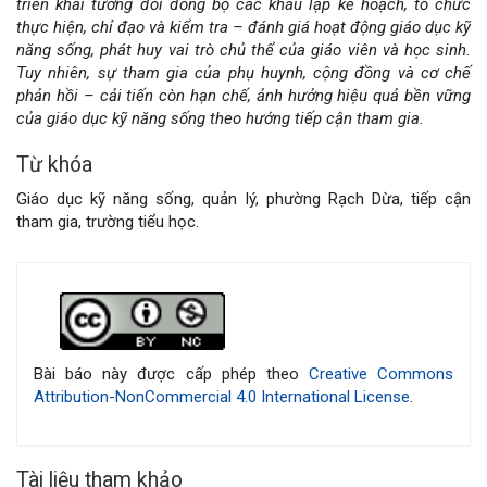
triển khai tương đối đồng bộ các khâu lập kế hoạch, tổ chức
viết
thực hiện, chỉ đạo và kiểm tra – đánh giá hoạt động giáo dục kỹ
năng sống, phát huy vai trò chủ thể của giáo viên và học sinh.
Tuy nhiên, sự tham gia của phụ huynh, cộng đồng và cơ chế
phản hồi – cải tiến còn hạn chế, ảnh hưởng hiệu quả bền vững
của giáo dục kỹ năng sống theo hướng tiếp cận tham gia.
Từ khóa
Giáo dục kỹ năng sống, quản lý, phường Rạch Dừa, tiếp cận
tham gia, trường tiểu học.
Chi
tiết
bài
Bài báo này được cấp phép theo
Creative Commons
Attribution-NonCommercial 4.0 International License
.
viết
Tài liệu tham khảo