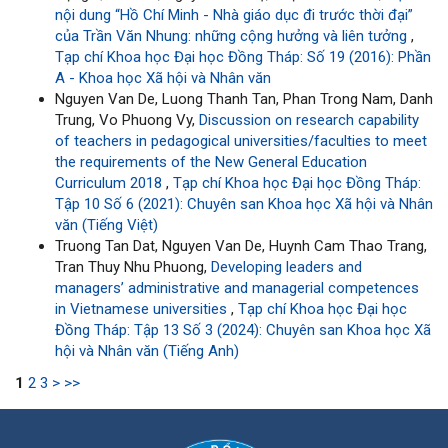
nội dung “Hồ Chí Minh - Nhà giáo dục đi trước thời đại”
của Trần Văn Nhung: những cộng hưởng và liên tưởng
,
Tạp chí Khoa học Đại học Đồng Tháp: Số 19 (2016): Phần
A - Khoa học Xã hội và Nhân văn
Nguyen Van De, Luong Thanh Tan, Phan Trong Nam, Danh
Trung, Vo Phuong Vy,
Discussion on research capability
of teachers in pedagogical universities/faculties to meet
the requirements of the New General Education
Curriculum 2018
,
Tạp chí Khoa học Đại học Đồng Tháp:
Tập 10 Số 6 (2021): Chuyên san Khoa học Xã hội và Nhân
văn (Tiếng Việt)
Truong Tan Dat, Nguyen Van De, Huynh Cam Thao Trang,
Tran Thuy Nhu Phuong,
Developing leaders and
managers’ administrative and managerial competences
in Vietnamese universities
,
Tạp chí Khoa học Đại học
Đồng Tháp: Tập 13 Số 3 (2024): Chuyên san Khoa học Xã
hội và Nhân văn (Tiếng Anh)
1
2
3
>
>>