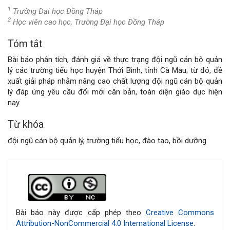
1
Trường Đại học Đồng Tháp
2
Học viên cao học, Trường Đại học Đồng Tháp
Tóm tắt
Nội
Bài báo phân tích, đánh giá về thực trạng đội ngũ cán bộ quản
dung
lý các trường tiểu học huyện Thới Bình, tỉnh Cà Mau; từ đó, đề
xuất giải pháp nhằm nâng cao chất lượng đội ngũ cán bộ quản
chính
lý đáp ứng yêu cầu đổi mới căn bản, toàn diện giáo dục hiện
nay.
của
Từ khóa
bài
đội ngũ cán bộ quản lý, trường tiểu học, đào tạo, bồi dưỡng
viết
Chi
tiết
bài
Bài báo này được cấp phép theo
Creative Commons
Attribution-NonCommercial 4.0 International License
.