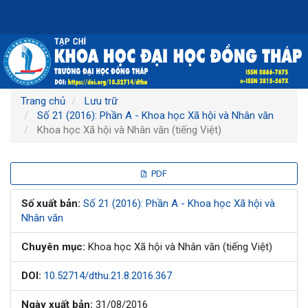
Điều
hướng
chính
Nội
dung
chính
Thanh
Trang chủ
Lưu trữ
bên
Số 21 (2016): Phần A - Khoa học Xã hội và Nhân văn
Khoa học Xã hội và Nhân văn (tiếng Việt)
Thanh
PDF
bên
Số xuất bản:
Số 21 (2016): Phần A - Khoa học Xã hội và
Nhân văn
bài
Chuyên mục:
Khoa học Xã hội và Nhân văn (tiếng Việt)
viết
DOI:
10.52714/dthu.21.8.2016.367
Ngày xuất bản:
31/08/2016