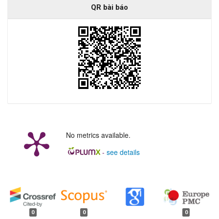
QR bài báo
No metrics available.
-
see details
##plugins.generic.badges.manag
0
0
0