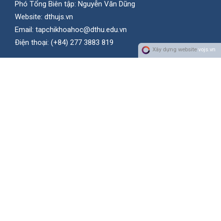
Phó Tổng Biên tập: Nguyễn Văn Dũng
Website:
dthujs.vn
Email:
tapchikhoahoc@dthu.edu.vn
Ðiện thoại:
(+84) 277 3883 819