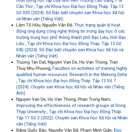
hoạt động học tập của sinh viên Trường Cao đẳng Y tế
Cần Thơ
,
Tạp chí Khoa học Đại học Đồng Tháp: Tập 13
Số 03S (2024): Số Đặc biệt chuyên san Khoa học Xã hội
và Nhân văn (Tiếng Việt)
Lâm Tố Hữu, Nguyễn Văn Đệ,
Thực trạng quản lý hoạt
động ứng dụng công nghệ thông tin trong dạy học ở các
trường trung học phổ thông thành phố Bạc Liêu, tỉnh Bạc
Liêu
,
Tạp chí Khoa học Đại học Đồng Tháp: Tập 13 Số
04S (2024): Số Đặc biệt chuyên san Khoa học Xã hội và
Nhân văn (Tiếng Việt)
Truong Tan Dat, Nguyen Van De, Ho Van Thong, Tran
Thuy Nhu Phuong,
Faculties on activities of training highly
qualified human resources: Research in the Mekong Delta
,
Tạp chí Khoa học Đại học Đồng Tháp: Tập 13 Số 7
(2024): Chuyên san Khoa học Xã hội và Nhân văn (Tiếng
Anh)
Nguyen Van De, Ho Van Thong, Phan Trong Nam,
Improving the effectiveness of research groups at Dong
Thap University
,
Tạp chí Khoa học Đại học Đồng Tháp:
Tập 11 Số 3 (2022): Chuyên san Khoa học Xã hội và Nhân
văn (Tiếng Việt)
Đặng Quốc Bảo, Nguyễn Văn Đệ, Phạm Minh Giản,
Đọc