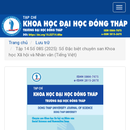
Điều
Toggl
hướng
navig
chính
Nội
dung
chính
Thanh
Trang chủ
Lưu trữ
bên
Tập 14 Số 08S (2025): Số Đặc biệt chuyên san Khoa
học Xã hội và Nhân văn (Tiếng Việt)