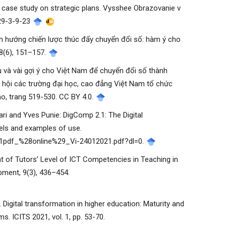
 A case study on strategic plans. Vysshee Obrazovanie v
-29-3-9-23
định hướng chiến lược thúc đẩy chuyển đổi số: hàm ý cho
8(6), 151–157.
u và vài gợi ý cho Việt Nam để chuyển đổi số thành
p hội các trường đại học, cao đẳng Việt Nam tổ chức
ảo, trang 519-530. CC BY 4.0.
kari and Yves Punie: DigComp 2.1: The Digital
els and examples of use.
1pdf_%28online%29_Vi-24012021.pdf?dl=0.
t of Tutors’ Level of ICT Competencies in Teaching in
pment, 9(3), 436–454.
21). Digital transformation in higher education: Maturity and
 ICITS 2021, vol. 1, pp. 53-70.