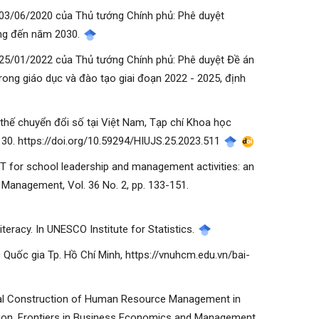
 03/06/2020 của Thủ tướng Chính phủ: Phê duyệt
ớng đến năm 2030.
 25/01/2022 của Thủ tướng Chính phủ: Phê duyệt Đề án
ong giáo dục và đào tạo giai đoạn 2022 - 2025, định
u thế chuyển đổi số tại Việt Nam, Tạp chí Khoa học
30. https://doi.org/10.59294/HIUJS.25.2023.511
f ICT for school leadership and management activities: an
l Management, Vol. 36 No. 2, pp. 133-151.
eracy. In UNESCO Institute for Statistics.
c Quốc gia Tp. Hồ Chí Minh, https://vnuhcm.edu.vn/bai-
Digital Construction of Human Resource Management in
ation. Frontiers in Business Economics and Management,