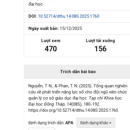
đại học
DOI:
10.52714/dthu.14.08S.2025.1760
Ngày xuất bản:
15/12/2025
Lượt xem
Lượt tải xuống
470
156
Trích dẫn bài báo
Nguyễn, T. N., & Phan, T. N. (2025). Tổng quan nghiên
cứu về phát triển năng lực số cho đội ngũ viên chức
quản lý cơ sở giáo dục đại học.
Tạp chí Khoa học
Đại học Đồng Tháp
,
14
(08S), 180-192.
https://doi.org/10.52714/dthu.14.08S.2025.1760
Định dạng trích dẫn:
APA
Định dạng khác