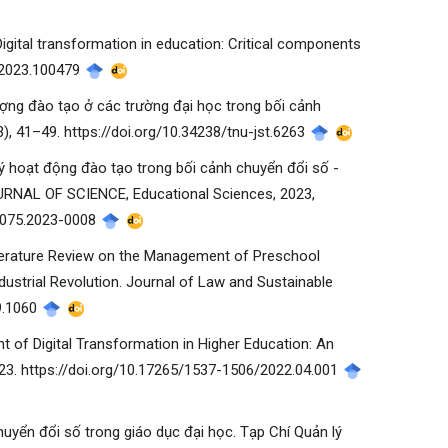
Digital transformation in education: Critical components
o.2023.100479
t lượng đào tạo ở các trường đại học trong bối cảnh
, 41–49. https://doi.org/10.34238/tnu-jst.6263
ản lý hoạt động đào tạo trong bối cảnh chuyển đổi số -
OURNAL OF SCIENCE, Educational Sciences, 2023,
-1075.2023-0008
 A Literature Review on the Management of Preschool
ustrial Revolution. Journal of Law and Sustainable
i9.1060
nt of Digital Transformation in Higher Education: An
23. https://doi.org/10.17265/1537-1506/2022.04.001
chuyển đổi số trong giáo dục đại học. Tạp Chí Quản lý