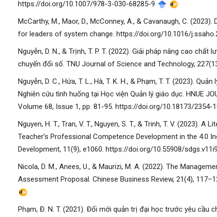
https://doi.org/10.1007/978-3-030-68285-9
McCarthy, M., Maor, D., McConney, A., & Cavanaugh, C. (2023). 
for leaders of system change. https://doi.org/10.1016/j.ssah
Nguyễn, D. N., & Trịnh, T. P. T. (2022). Giải pháp nâng cao chấ
chuyển đổi số. TNU Journal of Science and Technology, 227(13)
Nguyễn, D. C., Hứa, T. L., Hà, T. K. H., & Phạm, T. T. (2023). Qu
Nghiên cứu tình huống tại Học viện Quản lý giáo dục. HNUE J
Volume 68, Issue 1, pp. 81-95. https://doi.org/10.18173/2354
Nguyen, H. T., Tran, V. T., Nguyen, S. T., & Trinh, T. V. (2023).
Teacher’s Professional Competence Development in the 4.0 Ind
Development, 11(9), e1060. https://doi.org/10.55908/sdgs.v11
Nicola, D. M., Anees, U., & Maurizi, M. A. (2022). The Manageme
Assessment Proposal. Chinese Business Review, 21(4), 117–1
Phạm, Đ. N. T. (2021). Đổi mới quản trị đại học trước yêu cầu 