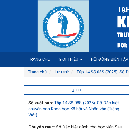
Điều
hướng
chính
Nội
dung
chính
Thanh
bên
TRANG CHỦ
GIỚI THIỆU
HỘI ĐỒNG BIÊN TẬ
Trang chủ
Lưu trữ
Tập 14 Số 08S (2025): Số Đ
Thanh
PDF
bên
Số xuất bản:
Tập 14 Số 08S (2025): Số Đặc biệt
chuyên san Khoa học Xã hội và Nhân văn (Tiếng
bài
Việt)
viết
Chuyên mục:
Số Đặc biệt dành cho học viên Sau