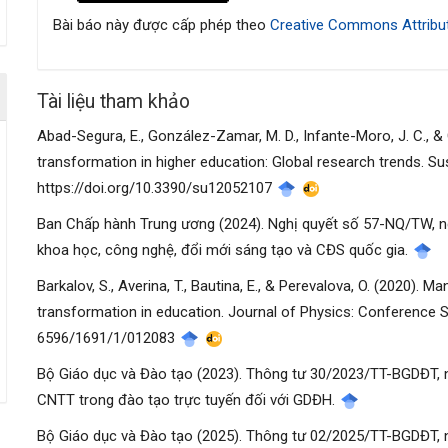
bài
Bài báo này được cấp phép theo
Creative Commons Attribut
viết
Tài liệu tham khảo
Abad-Segura, E., González-Zamar, M. D., Infante-Moro, J. C., & 
transformation in higher education: Global research trends. Sust
https://doi.org/10.3390/su12052107
Ban Chấp hành Trung ương (2024). Nghị quyết số 57-NQ/TW, ng
khoa học, công nghệ, đổi mới sáng tạo và CĐS quốc gia.
Barkalov, S., Averina, T., Bautina, E., & Perevalova, O. (2020). 
transformation in education. Journal of Physics: Conference Se
6596/1691/1/012083
Bộ Giáo dục và Đào tạo (2023). Thông tư 30/2023/TT-BGDĐT, 
CNTT trong đào tạo trực tuyến đối với GDĐH.
Bộ Giáo dục và Đào tạo (2025). Thông tư 02/2025/TT-BGDĐT, 