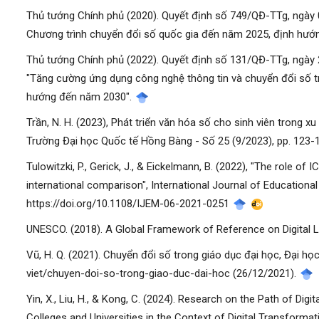
Thủ tướng Chính phủ (2020). Quyết định số 749/QĐ-TTg, ngày
Chương trình chuyển đổi số quốc gia đến năm 2025, định hư
Thủ tướng Chính phủ (2022). Quyết định số 131/QĐ-TTg, ngày
"Tăng cường ứng dụng công nghệ thông tin và chuyển đổi số tr
hướng đến năm 2030".
Trần, N. H. (2023), Phát triển văn hóa số cho sinh viên trong x
Trường Đại học Quốc tế Hồng Bàng - Số 25 (9/2023), pp. 123-1
Tulowitzki, P., Gerick, J., & Eickelmann, B. (2022), "The role o
international comparison", International Journal of Educationa
https://doi.org/10.1108/IJEM-06-2021-0251
UNESCO. (2018). A Global Framework of Reference on Digital Lit
Vũ, H. Q. (2021). Chuyển đổi số trong giáo dục đại học, Đại họ
viet/chuyen-doi-so-trong-giao-duc-dai-hoc (26/12/2021).
Yin, X., Liu, H., & Kong, C. (2024). Research on the Path of 
Colleges and Universities in the Context of Digital Transform