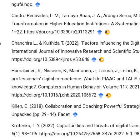
người học.
Castro Benavides, L. M., Tamayo Arias, J. A., Arango Serna, M. D
Transformation in Higher Education Institutions: A Systematic L
1–22. https://doi.org/10.3390/s20113291
manager.settings.showBlockTitle##
Chanchira L., & Kulthida T. (2022), “Factors Influencing the Digi
International Journal of Innovative Research and Scientific Stu
https://doi.org/10.53894/ijirss.v5i3.646
Hämäläinen, R., Nissinen, K., Mannonen, J., Lämsä, J., Leino, K
professionals' digital competence: What do PIAAC and TALIS rev
knowledge?. Computers in Human Behavior. Volume 117, 2021
https://doi.org/10.1016/j.chb.2020.106672
Killen, C. (2018). Collaboration and Coaching: Powerful Strategies
Unpacked (pp. 29–44). Facet.
Krotenko, T. Y. (2022). Opportunities and threats of digital tr
5(1), 98–106. https://doi.org/10.26425/2658-347x-2022-5-1-9