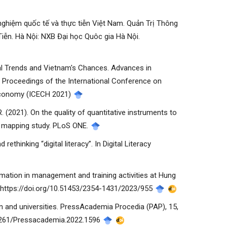
h nghiệm quốc tế và thực tiễn Việt Nam. Quản Trị Thông
ễn. Hà Nội: NXB Đại học Quôc gia Hà Nội.
obal Trends and Vietnam's Chances. Advances in
Proceedings of the International Conference on
 Economy (ICECH 2021)
. (2021). On the quality of quantitative instruments to
c mapping study. PLoS ONE.
rethinking “digital literacy”. In Digital Literacy
sformation in management and training activities at Hung
3). https://doi.org/10.51453/2354-1431/2023/955
tion and universities. PressAcademia Procedia (PAP), 15,
.17261/Pressacademia.2022.1596