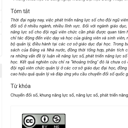
Tóm tắt
Nội
Thời đại ngày nay, việc phát triển năng lực số cho đội ngũ viê
dung
đổi số ở nhiều ngành, nhiều lĩnh vực. Đối với ngành giáo dục,
năng lực số cho đội ngũ viên chức cần phải được quan tâm h
chính
chỉ tác động đến việc dạy và học của giảng viên và sinh viên
bộ quản lý, điều hành tại các cơ sở giáo dục đại học. Trong b
của
sách của Đảng và Nhà nước, đồng thời tổng hợp, phân tích c
ra những vấn đề lý luận về năng lực số, phát triển năng lực s
bài
học. Kết quả nghiên cứu chỉ ra “khoảng trống" đó là chưa có
đội ngũ viên chức quản lý ở các cơ sở giáo dục đại học, đồng
viết
cao hiệu quả quản lý và đáp ứng yêu cầu chuyển đổi số quốc gi
Từ khóa
Chuyển đổi số, khung năng lực số, năng lực số, phát triển năng
Chi
tiết