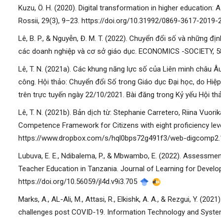
Kuzu, Ö. H. (2020). Digital transformation in higher education:
Rossii, 29(3), 9–23. https://doi.org/10.31992/0869-3617-2019
Lê, B. P., & Nguyễn, Đ. M. T. (2022). Chuyển đổi số và những 
các doanh nghiệp và cơ sở giáo dục. ECONOMICS -SOCIETY, 5
Lê, T. N. (2021a). Các khung năng lực số của Liên minh châu Â
công. Hội thảo: Chuyển đổi Số trong Giáo dục Đại học, do Hiệ
trên trực tuyến ngày 22/10/2021. Bài đăng trong Kỷ yếu Hội th
Lê, T. N. (2021b). Bản dịch từ: Stephanie Carretero, Riina Vuori
Competence Framework for Citizens with eight proficiency lev
https://www.dropbox.com/s/hql0bps72g491f3/web-digcomp2.
Lubuva, E. E., Ndibalema, P., & Mbwambo, E. (2022). Assessmen
Teacher Education in Tanzania. Journal of Learning for Develo
https://doi.org/10.56059/jl4d.v9i3.705
Marks, A., AL-Ali, M., Attasi, R., Elkishk, A. A., & Rezgui, Y. (20
challenges post COVID-19. Information Technology and Systems.