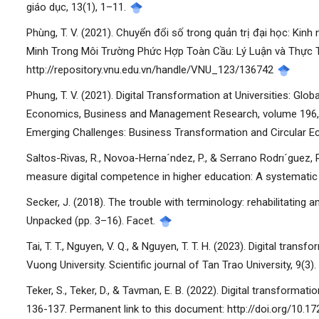
giáo dục, 13(1), 1–11.
Phùng, T. V. (2021). Chuyển đổi số trong quản trị đại học: Kin
Minh Trong Môi Trường Phức Hợp Toàn Cầu: Lý Luận và Thực Ti
http://repository.vnu.edu.vn/handle/VNU_123/136742
Phung, T. V. (2021). Digital Transformation at Universities: Gl
Economics, Business and Management Research, volume 196, 
Emerging Challenges: Business Transformation and Circular
Saltos-Rivas, R., Novoa-Herna´ndez, P., & Serrano Rodrı´guez, R
measure digital competence in higher education: A systemati
Secker, J. (2018). The trouble with terminology: rehabilitating and 
Unpacked (pp. 3–16). Facet.
Tai, T. T., Nguyen, V. Q., & Nguyen, T. T. H. (2023). Digital tran
Vuong University. Scientific journal of Tan Trao University, 9(
Teker, S., Teker, D., & Tavman, E. B. (2022). Digital transforma
136-137. Permanent link to this document: http://doi.org/10