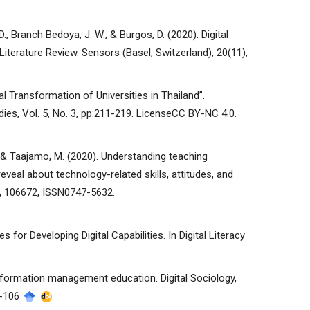
., Branch Bedoya, J. W., & Burgos, D. (2020). Digital
iterature Review. Sensors (Basel, Switzerland), 20(11),
tal Transformation of Universities in Thailand”.
dies, Vol. 5, No. 3, pp:211-219. LicenseCC BY-NC 4.0.
., & Taajamo, M. (2020). Understanding teaching
eal about technology-related skills, attitudes, and
, 106672, ISSN0747-5632.
 for Developing Digital Capabilities. In Digital Literacy
ansformation management education. Digital Sociology,
8-106