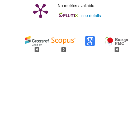
No metrics available.
-
see details
##plugins.generic.badges.
0
0
0