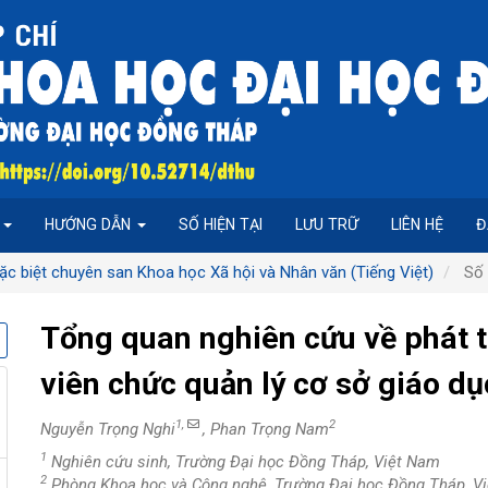
P
HƯỚNG DẪN
SỐ HIỆN TẠI
LƯU TRỮ
LIÊN HỆ
Đ
ặc biệt chuyên san Khoa học Xã hội và Nhân văn (Tiếng Việt)
Số 
Tổng quan nghiên cứu về phát t
viên chức quản lý cơ sở giáo dụ
1,
2
Nguyễn Trọng Nghi
, Phan Trọng Nam
1
Nghiên cứu sinh, Trường Đại học Đồng Tháp, Việt Nam
2
Phòng Khoa học và Công nghệ, Trường Đại học Đồng Tháp, V