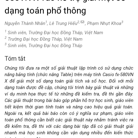
dạng toán phổ thông
1
2,
3
Nguyễn Thành Nhân
, Lê Trung Hiếu
, Phạm Nhựt Khoa
1
Sinh viên, Trường Đại học Đồng Tháp, Việt Nam
2
Trường Đại học Đồng Tháp, Việt Nam
3
Sinh viên, Trường Đại học Đồng Tháp
Tóm tắt
Nội
Chúng tôi đưa ra một số giải thuật lập trình có sử dụng chức
dung
năng bảng tính (chức năng Table) trên máy tính Casio fx-580VN
X để giải một số dạng toán giải tích và số học. Đối với mỗi
chính
dạng toán được đề cập, chúng tôi trình bày giải thuật và những
ví dụ minh họa thực tế từ những đề kiểm tra, đề thi gần đây.
của
Các giải thuật trong bài báo góp phần hỗ trợ học sinh, giáo viên
tiết kiệm thời gian tính toán và nâng cao hiệu quả giải toán.
bài
Ngoài ra, kết quả bài báo còn có ý nghĩa sư phạm, giáo viên
toán phổ thông cần biết các giải thuật này nhằm tránh việc ra
viết
đề kiểm tra, đề thi với các dạng bài tập đã có giải thuật giải
nhanh mà học sinh không cần vận dụng nhiều đến kiến thức