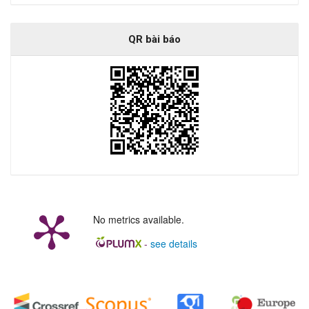
QR bài báo
No metrics available.
-
see details
##plugins.generic.badges.manag