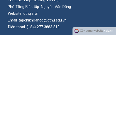
Tổng Biên tập: Trương Tấn Đạt
Phó Tổng Biên tập: Nguyễn Văn Dũng
Website:
dthujs.vn
Email:
tapchikhoahoc@dthu.edu.vn
Ðiện thoại:
(+84) 277 3883 819