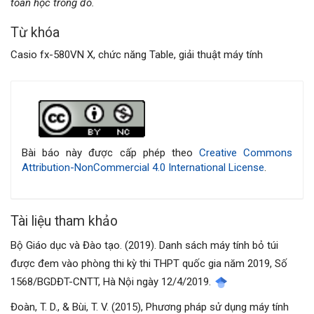
toán học trong đó.
Từ khóa
Casio fx-580VN X, chức năng Table, giải thuật máy tính
Chi
tiết
bài
Bài báo này được cấp phép theo
Creative Commons
Attribution-NonCommercial 4.0 International License
.
viết
Tài liệu tham khảo
Bộ Giáo dục và Đào tạo. (2019). Danh sách máy tính bỏ túi
được đem vào phòng thi kỳ thi THPT quốc gia năm 2019, Số
1568/BGDĐT-CNTT, Hà Nội ngày 12/4/2019.
Đoàn, T. D., & Bùi, T. V. (2015), Phương pháp sử dụng máy tính