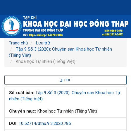
Điều
hướng
chính
Nội
dung
chính
Thanh
Trang chủ
Lưu trữ
bên
Tập 9 Số 3 (2020): Chuyên san Khoa học Tự nhiên
(Tiếng Việt)
Khoa học Tự nhiên (Tiếng Việt)
Thanh
PDF
bên
Số xuất bản:
Tập 9 Số 3 (2020): Chuyên san Khoa học Tự
nhiên (Tiếng Việt)
bài
Chuyên mục:
Khoa học Tự nhiên (Tiếng Việt)
viết
DOI:
10.52714/dthu.9.3.2020.785