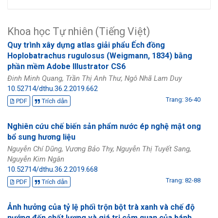
Khoa học Tự nhiên (Tiếng Việt)
Quy trình xây dựng atlas giải phẩu Ếch đồng
Hoplobatrachus rugulosus (Weigmann, 1834) bằng
phần mềm Adobe Illustrator CS6
Đinh Minh Quang, Trần Thị Anh Thư, Ngô Nhã Lam Duy
10.52714/dthu.36.2.2019.662
Trang: 36-40
PDF
Trích dẫn
Nghiên cứu chế biến sản phẩm nước ép nghệ mật ong
bổ sung hương liệu
Nguyễn Chí Dũng, Vương Bảo Thy, Nguyễn Thị Tuyết Sang,
Nguyễn Kim Ngân
10.52714/dthu.36.2.2019.668
Trang: 82-88
PDF
Trích dẫn
Ảnh hưởng của tỷ lệ phối trộn bột trà xanh và chế độ
nướng đến chất lượng và giá trị cảm quan của bánh