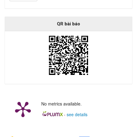
QR bài báo
No metrics available.
-
see details
##plugins.generic.badges.manag