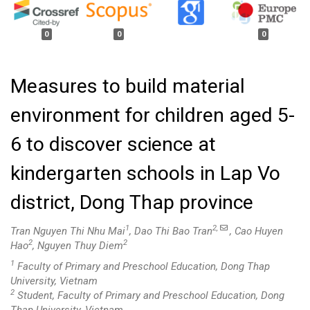
0
0
0
Measures to build material
environment for children aged 5-
6 to discover science at
kindergarten schools in Lap Vo
district, Dong Thap province
1
2,
Tran Nguyen Thi Nhu Mai
, Dao Thi Bao Tran
, Cao Huyen
2
2
Hao
, Nguyen Thuy Diem
1
Faculty of Primary and Preschool Education, Dong Thap
University, Vietnam
2
Student, Faculty of Primary and Preschool Education, Dong
Thap University, Vietnam