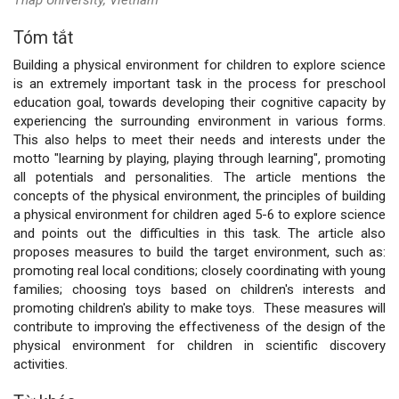
Tóm tắt
Nội
Building a physical environment for children to explore science
dung
is an extremely important task in the process for preschool
education goal, towards developing their cognitive capacity by
chính
experiencing the surrounding environment in various forms.
This also helps to meet their needs and interests under the
của
motto "learning by playing, playing through learning", promoting
all potentials and personalities. The article mentions the
bài
concepts of the physical environment, the principles of building
a physical environment for children aged 5-6 to explore science
viết
and points out the difficulties in this task. The article also
proposes measures to build the target environment, such as:
promoting real local conditions; closely coordinating with young
families; choosing toys based on children's interests and
promoting children's ability to make toys. These measures will
contribute to improving the effectiveness of the design of the
physical environment for children in scientific discovery
activities.