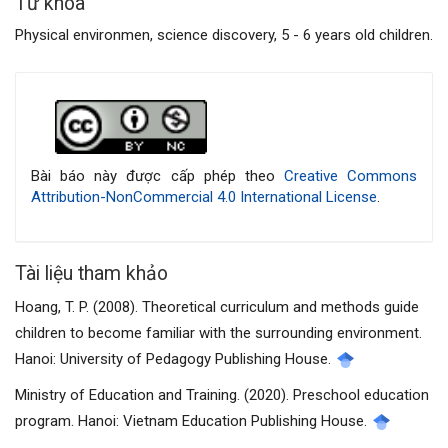
Từ khóa
Physical environmen, science discovery, 5 - 6 years old children.
Chi
tiết
bài
Bài báo này được cấp phép theo
Creative Commons
Attribution-NonCommercial 4.0 International License
.
viết
Tài liệu tham khảo
Hoang, T. P. (2008). Theoretical curriculum and methods guide
children to become familiar with the surrounding environment.
Hanoi: University of Pedagogy Publishing House.
Ministry of Education and Training. (2020). Preschool education
program. Hanoi: Vietnam Education Publishing House.