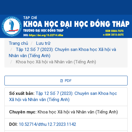
Điều
hướng
chính
Nội
dung
chính
Thanh
Trang chủ
Lưu trữ
bên
Tập 12 Số 7 (2023): Chuyên san Khoa học Xã hội và
Nhân văn (Tiếng Anh)
Khoa học Xã hội và Nhân văn (Tiếng Anh)
Thanh
PDF
bên
Số xuất bản:
Tập 12 Số 7 (2023): Chuyên san Khoa học
Xã hội và Nhân văn (Tiếng Anh)
bài
Chuyên mục:
Khoa học Xã hội và Nhân văn (Tiếng Anh)
viết
DOI:
10.52714/dthu.12.7.2023.1142