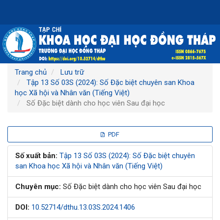
Điều
hướng
chính
Nội
dung
chính
Thanh
Trang chủ
Lưu trữ
bên
Tập 13 Số 03S (2024): Số Đặc biệt chuyên san Khoa
học Xã hội và Nhân văn (Tiếng Việt)
Số Đặc biệt dành cho học viên Sau đại học
Thanh
PDF
bên
Số xuất bản:
Tập 13 Số 03S (2024): Số Đặc biệt chuyên
san Khoa học Xã hội và Nhân văn (Tiếng Việt)
bài
Chuyên mục:
Số Đặc biệt dành cho học viên Sau đại học
viết
DOI:
10.52714/dthu.13.03S.2024.1406