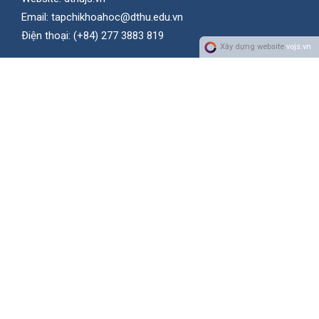
Email:
tapchikhoahoc@dthu.edu.vn
Ðiện thoại:
(+84) 277 3883 819