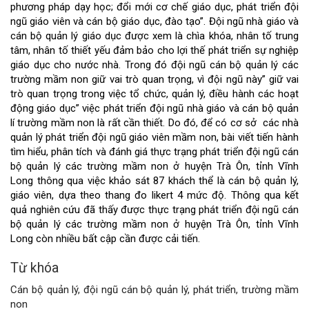
chính
phương pháp dạy học; đổi mới cơ chế giáo dục, phát triển đội
ngũ giáo viên và cán bộ giáo dục, đào tạo”. Đội ngũ nhà giáo và
của
cán bộ quản lý giáo dục được xem là chìa khóa, nhân tố trung
tâm, nhân tố thiết yếu đảm bảo cho lợi thế phát triển sự nghiệp
bài
giáo dục cho nước nhà. Trong đó đội ngũ cán bộ quản lý các
trường mầm non giữ vai trò quan trọng, vì đội ngũ này” giữ vai
viết
trò quan trọng trong việc tổ chức, quản lý, điều hành các hoạt
động giáo dục”
việc phát triển đội ngũ nhà giáo và cán bộ quản
lí trường mầm non là rất cần thiết. Do đó, để có cơ sở các nhà
quản lý phát triển đội ngũ giáo viên mầm non, bài viết tiến hành
tìm hiểu, phân tích và đánh giá thực trạng phát triển đội ngũ cán
bộ quản lý các trường mầm non ở huyện Trà Ôn, tỉnh Vĩnh
Long thông qua việc khảo sát 87 khách thể là cán bộ quản lý,
giáo viên, dựa theo thang đo likert 4 mức độ. Thông qua kết
quả nghiên cứu đã thấy được thực trạng phát triển đội ngũ cán
bộ quản lý các trường mầm non ở huyện Trà Ôn, tỉnh Vĩnh
Long còn nhiều bất cập cần được cải tiến.
Từ khóa
Cán bộ quản lý, đội ngũ cán bộ quản lý, phát triển, trường mầm
non