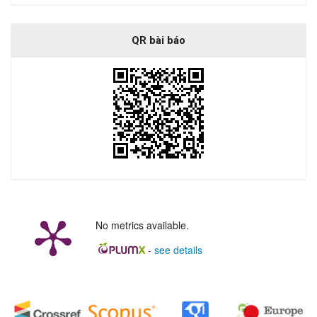
QR bài báo
No metrics available.
-
see details
##plugins.generic.badges.manag