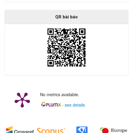
QR bài báo
No metrics available.
-
see details
##plugins.generic.badges.manag