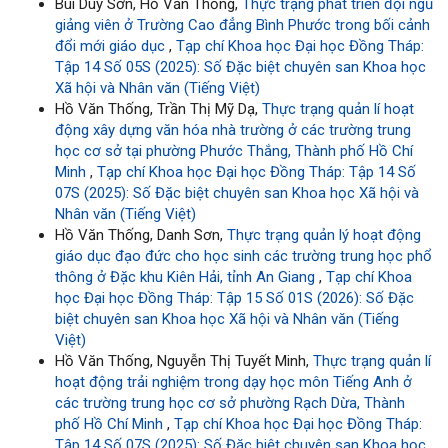
Bùi Duy Sơn, Hồ Văn Thống,
Thực trạng phát triển đội ngũ
giảng viên ở Trường Cao đẳng Bình Phước trong bối cảnh
đổi mới giáo dục
,
Tạp chí Khoa học Đại học Đồng Tháp:
Tập 14 Số 05S (2025): Số Đặc biệt chuyên san Khoa học
Xã hội và Nhân văn (Tiếng Việt)
Hồ Văn Thống, Trần Thị Mỹ Dạ,
Thực trạng quản lí hoạt
động xây dựng văn hóa nhà trường ở các trường trung
học cơ sở tại phường Phước Thắng, Thành phố Hồ Chí
Minh
,
Tạp chí Khoa học Đại học Đồng Tháp: Tập 14 Số
07S (2025): Số Đặc biệt chuyên san Khoa học Xã hội và
Nhân văn (Tiếng Việt)
Hồ Văn Thống, Danh Sơn,
Thực trạng quản lý hoạt động
giáo dục đạo đức cho học sinh các trường trung học phổ
thông ở Đặc khu Kiên Hải, tỉnh An Giang
,
Tạp chí Khoa
học Đại học Đồng Tháp: Tập 15 Số 01S (2026): Số Đặc
biệt chuyên san Khoa học Xã hội và Nhân văn (Tiếng
Việt)
Hồ Văn Thống, Nguyễn Thị Tuyết Minh,
Thực trạng quản lí
hoạt động trải nghiệm trong dạy học môn Tiếng Anh ở
các trường trung học cơ sở phường Rạch Dừa, Thành
phố Hồ Chí Minh
,
Tạp chí Khoa học Đại học Đồng Tháp:
Tập 14 Số 07S (2025): Số Đặc biệt chuyên san Khoa học