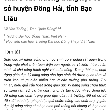
sở huyện Đông Hải, tỉnh Bạc
Liêu
1
2,
Hồ Văn Thống
, Trần Quốc Dũng
1
Trường Đại học Đồng Tháp, Việt Nam
2
Học viên cao học, Trường Đại học Đồng Tháp, Việt Nam
Tóm tắt
Nội
Giáo dục kỹ năng sống cho học sinh có ý nghĩa rất quan trọng
dung
trong việc phát triển toàn diện con người, cả về kiến thức, nhân
cách và khả năng thích nghi với cuộc sống. Trong thời qua, hoạt
chính
động giáo dục kỹ năng sống cho học sinh đã được quan tâm và
triển khai thực hiện nhiều hơn ở các trường phổ thông. Tuy
của
nhiên, hiệu quả của hoạt động giáo dục kỹ năng sống chưa thực
sự xứng tầm với vai trò của nó, chưa tạo được nhiều động lực
bài
để nâng cao chất lượng giáo dục của nhà trường. Để có cơ sở
đề xuất các biện pháp hiệu quả nhằm nâng cao chất lượng giáo
viết
dục kỹ năng sống cho học sinh phổ thông nói chung và học sinh