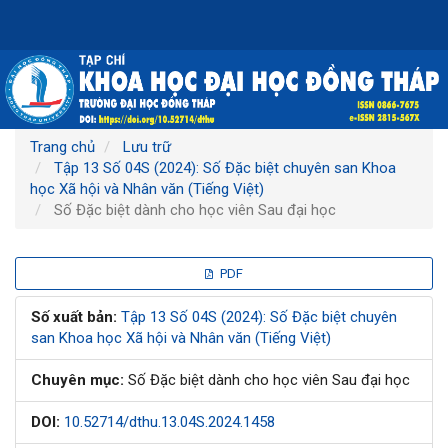
Điều
hướng
chính
Nội
dung
chính
Thanh
Trang chủ
Lưu trữ
bên
Tập 13 Số 04S (2024): Số Đặc biệt chuyên san Khoa
học Xã hội và Nhân văn (Tiếng Việt)
Số Đặc biệt dành cho học viên Sau đại học
Thanh
PDF
bên
Số xuất bản:
Tập 13 Số 04S (2024): Số Đặc biệt chuyên
san Khoa học Xã hội và Nhân văn (Tiếng Việt)
bài
Chuyên mục:
Số Đặc biệt dành cho học viên Sau đại học
viết
DOI:
10.52714/dthu.13.04S.2024.1458