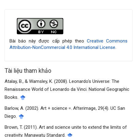
Chi
tiết
bài
Bài báo này được cấp phép theo
Creative Commons
Attribution-NonCommercial 4.0 International License
.
viết
Tài liệu tham khảo
Atalay, B., & Wamsley, K. (2008). Leonardo's Universe: The
Renaissance World of Leonardo da Vinci. National Geographic
Books.
Barlow, A. (2002). Art + science =. Afterimage, 29(4). UC San
Diego.
Brown, T. (2011). Art and science unite to extend the limits of
creativity. Manawatu Standard.