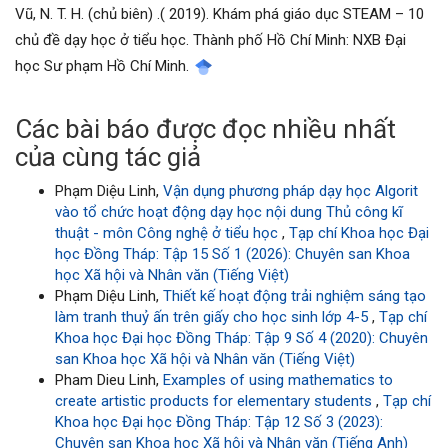
Vũ, N. T. H. (chủ biên) .( 2019). Khám phá giáo dục STEAM – 10
chủ đề dạy học ở tiểu học. Thành phố Hồ Chí Minh: NXB Đại
học Sư phạm Hồ Chí Minh.
Các bài báo được đọc nhiều nhất
của cùng tác giả
Phạm Diệu Linh,
Vận dụng phương pháp dạy học Algorit
vào tổ chức hoạt động dạy học nội dung Thủ công kĩ
thuật - môn Công nghệ ở tiểu học
,
Tạp chí Khoa học Đại
học Đồng Tháp: Tập 15 Số 1 (2026): Chuyên san Khoa
học Xã hội và Nhân văn (Tiếng Việt)
Phạm Diệu Linh,
Thiết kế hoạt động trải nghiệm sáng tạo
làm tranh thuỷ ấn trên giấy cho học sinh lớp 4-5
,
Tạp chí
Khoa học Đại học Đồng Tháp: Tập 9 Số 4 (2020): Chuyên
san Khoa học Xã hội và Nhân văn (Tiếng Việt)
Pham Dieu Linh,
Examples of using mathematics to
create artistic products for elementary students
,
Tạp chí
Khoa học Đại học Đồng Tháp: Tập 12 Số 3 (2023):
Chuyên san Khoa học Xã hội và Nhân văn (Tiếng Anh)