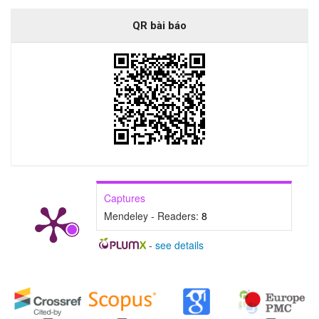
QR bài báo
Captures
Mendeley - Readers:
8
-
see details
##plugins.generic.badges.manag