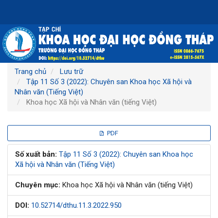
Điều
hướng
chính
Nội
dung
chính
Thanh
Trang chủ
Lưu trữ
bên
Tập 11 Số 3 (2022): Chuyên san Khoa học Xã hội và
Nhân văn (Tiếng Việt)
Khoa học Xã hội và Nhân văn (tiếng Việt)
Thanh
PDF
bên
Số xuất bản:
Tập 11 Số 3 (2022): Chuyên san Khoa học
Xã hội và Nhân văn (Tiếng Việt)
bài
Chuyên mục:
Khoa học Xã hội và Nhân văn (tiếng Việt)
viết
DOI:
10.52714/dthu.11.3.2022.950