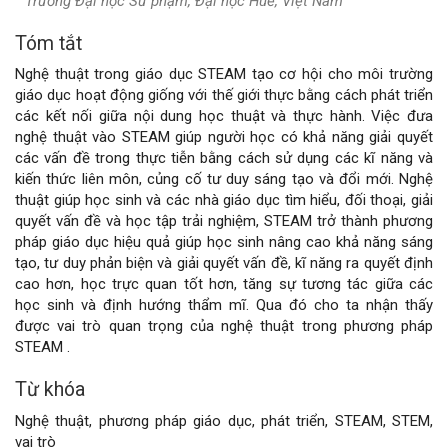
Trường Đại học Sư phạm, Đại học Huế, Việt Nam
Tóm tắt
Nội
Nghệ thuật trong giáo dục STEAM tạo cơ hội cho môi trường
dung
giáo dục hoạt động giống với thế giới thực bằng cách phát triển
các kết nối giữa nội dung học thuật và thực hành. Việc đưa
chính
nghệ thuật vào STEAM giúp người học có khả năng giải quyết
các vấn đề trong thực tiễn bằng cách sử dụng các kĩ năng và
của
kiến thức liên môn, củng cố tư duy sáng tạo và đổi mới. Nghệ
thuật giúp học sinh và các nhà giáo dục tìm hiểu, đối thoại, giải
bài
quyết vấn đề và học tập trải nghiệm, STEAM trở thành phương
pháp giáo dục hiệu quả giúp học sinh nâng cao khả năng sáng
viết
tạo, tư duy phản biện và giải quyết vấn đề, kĩ năng ra quyết định
cao hơn, học trực quan tốt hơn, tăng sự tương tác giữa các
học sinh và định hướng thẩm mĩ. Qua đó cho ta nhận thấy
được vai trò quan trọng của nghệ thuật trong phương pháp
STEAM .
Từ khóa
Nghệ thuật, phương pháp giáo dục, phát triển, STEAM, STEM,
vai trò