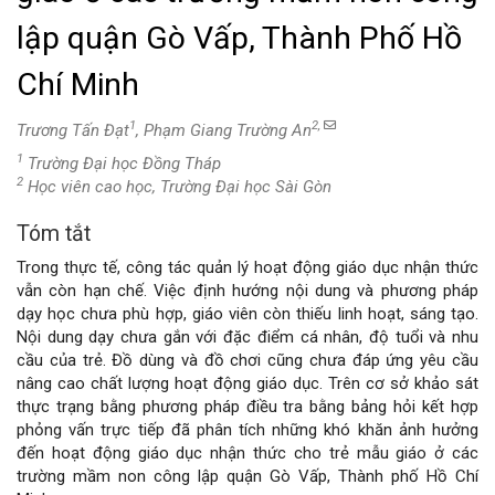
lập quận Gò Vấp, Thành Phố Hồ
Chí Minh
1
2,
Trương Tấn Đạt
, Phạm Giang Trường An
1
Trường Đại học Đồng Tháp
2
Học viên cao học, Trường Đại học Sài Gòn
Tóm tắt
Nội
Trong thực tế, công tác quản lý hoạt động giáo dục nhận thức
dung
vẫn còn hạn chế. Việc định hướng nội dung và phương pháp
dạy học chưa phù hợp, giáo viên còn thiếu linh hoạt, sáng tạo.
chính
Nội dung dạy chưa gắn với đặc điểm cá nhân, độ tuổi và nhu
cầu của trẻ. Đồ dùng và đồ chơi cũng chưa đáp ứng yêu cầu
của
nâng cao chất lượng hoạt động giáo dục. Trên cơ sở khảo sát
thực trạng bằng phương pháp điều tra bằng bảng hỏi kết hợp
bài
phỏng vấn trực tiếp đã phân tích những khó khăn ảnh hưởng
đến hoạt động giáo dục nhận thức cho trẻ mẫu giáo ở các
viết
trường mầm non công lập quận Gò Vấp, Thành phố Hồ Chí