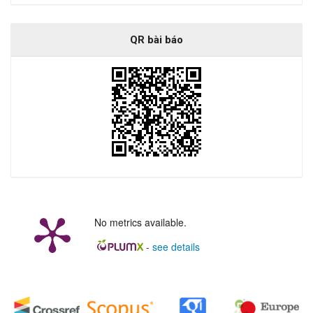
QR bài báo
No metrics available.
-
see details
##plugins.generic.badges.manag