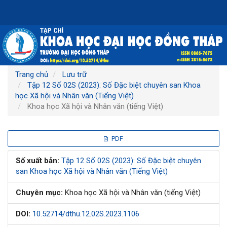
Điều
hướng
chính
Nội
dung
chính
Thanh
Trang chủ
Lưu trữ
bên
Tập 12 Số 02S (2023): Số Đặc biệt chuyên san Khoa
học Xã hội và Nhân văn (Tiếng Việt)
Khoa học Xã hội và Nhân văn (tiếng Việt)
Thanh
PDF
bên
Số xuất bản:
Tập 12 Số 02S (2023): Số Đặc biệt chuyên
san Khoa học Xã hội và Nhân văn (Tiếng Việt)
bài
Chuyên mục:
Khoa học Xã hội và Nhân văn (tiếng Việt)
viết
DOI:
10.52714/dthu.12.02S.2023.1106