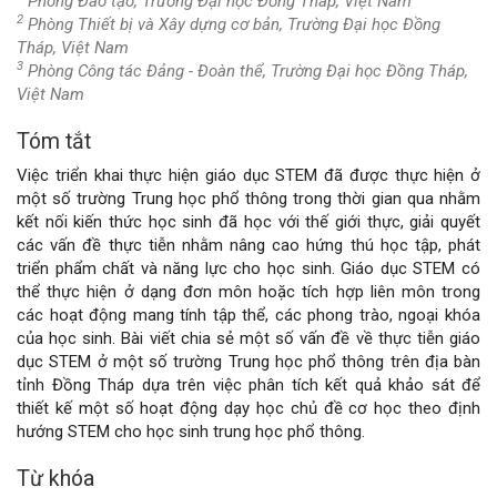
Phòng Đào tạo, Trường Đại học Đồng Tháp, Việt Nam
2
Phòng Thiết bị và Xây dựng cơ bản, Trường Đại học Đồng
Tháp, Việt Nam
3
Phòng Công tác Đảng - Đoàn thể, Trường Đại học Đồng Tháp,
Việt Nam
Tóm tắt
Nội
Việc triển khai thực hiện giáo dục STEM đã được thực hiện ở
dung
một số trường Trung học phổ thông trong thời gian qua nhằm
kết nối kiến thức học sinh đã học với thế giới thực, giải quyết
chính
các vấn đề thực tiễn nhằm nâng cao hứng thú học tập, phát
triển phẩm chất và năng lực cho học sinh. Giáo dục STEM có
của
thể thực hiện ở dạng đơn môn hoặc tích hợp liên môn trong
các hoạt động mang tính tập thể, các phong trào, ngoại khóa
bài
của học sinh. Bài viết chia sẻ một số vấn đề về thực tiễn giáo
dục STEM ở một số trường Trung học phổ thông trên địa bàn
viết
tỉnh Đồng Tháp dựa trên việc phân tích kết quả khảo sát để
thiết kế một số hoạt động dạy học chủ đề cơ học theo định
hướng STEM cho học sinh trung học phổ thông.
Từ khóa