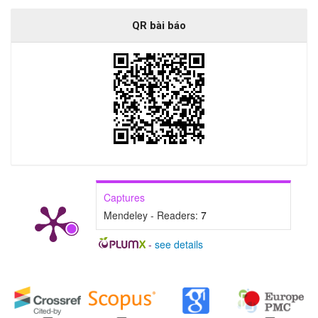
QR bài báo
Captures
Mendeley - Readers:
7
-
see details
##plugins.generic.badges.manag