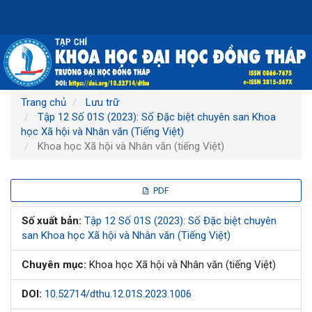
Điều
hướng
chính
Nội
dung
chính
Thanh
Trang chủ
Lưu trữ
bên
Tập 12 Số 01S (2023): Số Đặc biệt chuyên san Khoa
học Xã hội và Nhân văn (Tiếng Việt)
Khoa học Xã hội và Nhân văn (tiếng Việt)
Thanh
PDF
bên
Số xuất bản:
Tập 12 Số 01S (2023): Số Đặc biệt chuyên
san Khoa học Xã hội và Nhân văn (Tiếng Việt)
bài
Chuyên mục:
Khoa học Xã hội và Nhân văn (tiếng Việt)
viết
DOI:
10.52714/dthu.12.01S.2023.1006