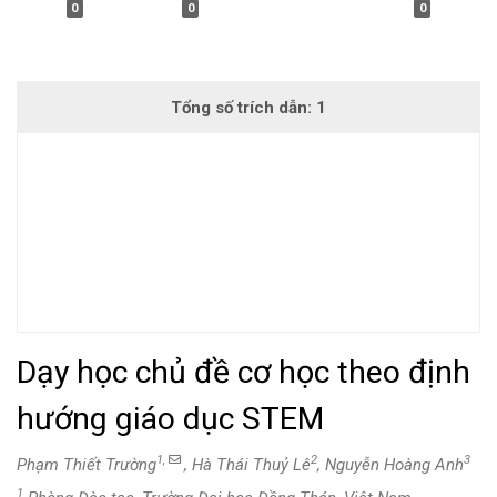
0
0
0
Dạy học chủ đề cơ học theo định
hướng giáo dục STEM
1,
2
3
Phạm Thiết Trường
, Hà Thái Thuỷ Lê
, Nguyễn Hoàng Anh
1