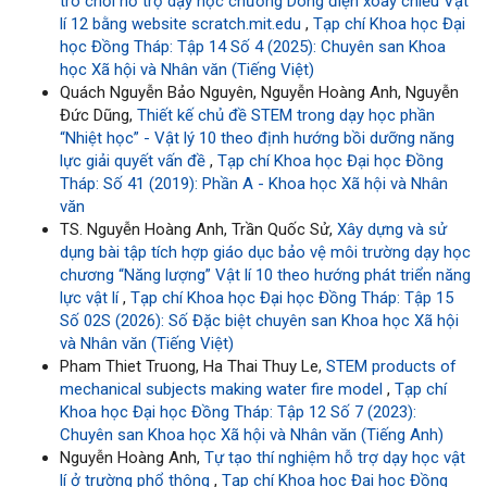
trò chơi hỗ trợ dạy học chương Dòng điện xoay chiều Vật
lí 12 bằng website scratch.mit.edu
,
Tạp chí Khoa học Đại
học Đồng Tháp: Tập 14 Số 4 (2025): Chuyên san Khoa
học Xã hội và Nhân văn (Tiếng Việt)
Quách Nguyễn Bảo Nguyên, Nguyễn Hoàng Anh, Nguyễn
Đức Dũng,
Thiết kế chủ đề STEM trong dạy học phần
“Nhiệt học” - Vật lý 10 theo định hướng bồi dưỡng năng
lực giải quyết vấn đề
,
Tạp chí Khoa học Đại học Đồng
Tháp: Số 41 (2019): Phần A - Khoa học Xã hội và Nhân
văn
TS. Nguyễn Hoàng Anh, Trần Quốc Sử,
Xây dựng và sử
dụng bài tập tích hợp giáo dục bảo vệ môi trường dạy học
chương “Năng lượng” Vật lí 10 theo hướng phát triển năng
lực vật lí
,
Tạp chí Khoa học Đại học Đồng Tháp: Tập 15
Số 02S (2026): Số Đặc biệt chuyên san Khoa học Xã hội
và Nhân văn (Tiếng Việt)
Pham Thiet Truong, Ha Thai Thuy Le,
STEM products of
mechanical subjects making water fire model
,
Tạp chí
Khoa học Đại học Đồng Tháp: Tập 12 Số 7 (2023):
Chuyên san Khoa học Xã hội và Nhân văn (Tiếng Anh)
Nguyễn Hoàng Anh,
Tự tạo thí nghiệm hỗ trợ dạy học vật
lí ở trường phổ thông
,
Tạp chí Khoa học Đại học Đồng