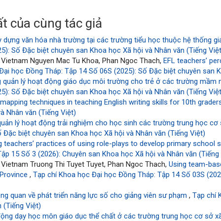
t của cùng tác giả
y dựng văn hóa nhà trường tại các trường tiểu học thuộc hệ thống 
): Số Đặc biệt chuyên san Khoa học Xã hội và Nhân văn (Tiếng Việt
y, Vietnam Nguyen Mac Tu Khoa, Phan Ngoc Thach,
EFL teachers’ per
Đại học Đồng Tháp: Tập 14 Số 06S (2025): Số Đặc biệt chuyên san K
g quản lý hoạt động giáo dục môi trường cho trẻ ở các trường mầm
): Số Đặc biệt chuyên san Khoa học Xã hội và Nhân văn (Tiếng Việt
mapping techniques in teaching English writing skills for 10th grade
à Nhân văn (Tiếng Việt)
uản lý hoạt động trải nghiệm cho học sinh các trường trung học cơ 
 Đặc biệt chuyên san Khoa học Xã hội và Nhân văn (Tiếng Việt)
g teachers’ practices of using role-plays to develop primary school 
ập 15 Số 3 (2026): Chuyên san Khoa học Xã hội và Nhân văn (Tiếng
, Vietnam Truong Thi Tuyet Tuyet, Phan Ngoc Thach,
Using team-based
 Province
,
Tạp chí Khoa học Đại học Đồng Tháp: Tập 14 Số 03S (202
ng quan về phát triển năng lực số cho giảng viên sư phạm
,
Tạp chí 
 (Tiếng Việt)
động dạy học môn giáo dục thể chất ở các trường trung học cơ sở x