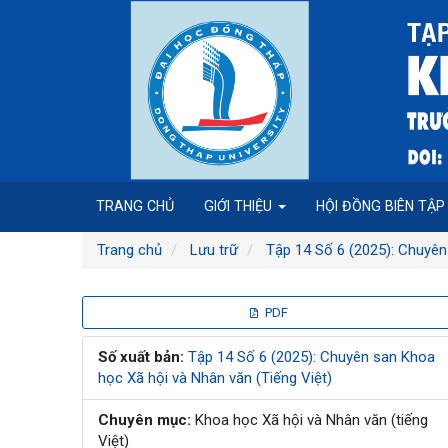
Điều
hướng
chính
Nội
dung
chính
Thanh
bên
TRANG CHỦ
GIỚI THIỆU
HỘI ĐỒNG BIÊN TẬ
Trang chủ
Lưu trữ
Tập 14 Số 6 (2025): Chuyên
Thanh
PDF
bên
Số xuất bản:
Tập 14 Số 6 (2025): Chuyên san Khoa
học Xã hội và Nhân văn (Tiếng Việt)
bài
Chuyên mục:
Khoa học Xã hội và Nhân văn (tiếng
viết
Việt)