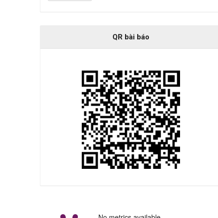
QR bài báo
No metrics available.