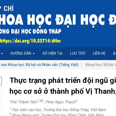
P
HƯỚNG DẪN
SỐ HIỆN TẠI
LƯU TRỮ
LIÊN HỆ
Đ
 san Khoa học Xã hội và Nhân văn (Tiếng Việt)
Khoa học Xã hội v
Thực trạng phát triển đội ngũ g
học cơ sở ở thành phố Vị Thanh
1,
2
Thái Thành Tâm
, Phan Ngọc Thạch
1
Học viên cao học, Trường Đại học Đồng Tháp, Việt Nam
2
Khoa Ngoại ngữ, Trường Đại học Đồng Tháp, Việt Nam