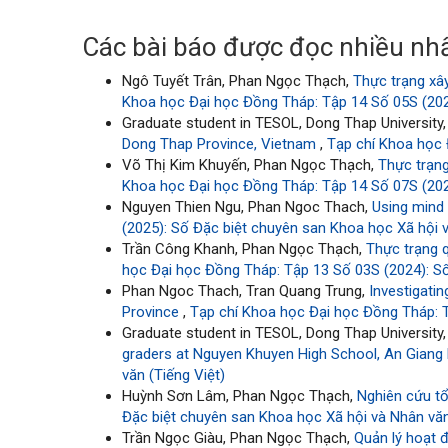
Các bài báo được đọc nhiều nhấ
Ngô Tuyết Trân, Phan Ngọc Thạch,
Thực trạng xâ
Khoa học Đại học Đồng Tháp: Tập 14 Số 05S (2025
Graduate student in TESOL, Dong Thap Universit
Dong Thap Province, Vietnam
,
Tạp chí Khoa học 
Võ Thị Kim Khuyến, Phan Ngọc Thạch,
Thực trạn
Khoa học Đại học Đồng Tháp: Tập 14 Số 07S (2025
Nguyen Thien Ngu, Phan Ngoc Thach,
Using mind 
(2025): Số Đặc biệt chuyên san Khoa học Xã hội v
Trần Công Khanh, Phan Ngọc Thạch,
Thực trạng q
học Đại học Đồng Tháp: Tập 13 Số 03S (2024): Số
Phan Ngoc Thach, Tran Quang Trung,
Investigatin
Province
,
Tạp chí Khoa học Đại học Đồng Tháp: T
Graduate student in TESOL, Dong Thap University
graders at Nguyen Khuyen High School, An Giang
văn (Tiếng Việt)
Huỳnh Sơn Lâm, Phan Ngọc Thạch,
Nghiên cứu tổ
Đặc biệt chuyên san Khoa học Xã hội và Nhân văn
Trần Ngọc Giàu, Phan Ngọc Thạch,
Quản lý hoạt 