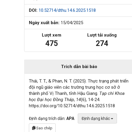
DOI:
10.52714/dthu.14.6.2025.1518
Ngày xuất bản:
15/04/2025
Lượt xem
Lượt tải xuống
475
274
Trích dẫn bài báo
Thái, T. T., & Phan, N. T. (2025). Thực trạng phát triển
đội ngũ giáo viên các trường trung học cơ sở ở
thành phố Vị Thanh, tỉnh Hậu Giang.
Tạp chí Khoa
học Đại học Đồng Tháp
,
14
(6), 14-24.
https://doi.org/10.52714/dthu.14.6.2025.1518
Định dạng trích dẫn:
APA
Định dạng khác
Sao chép