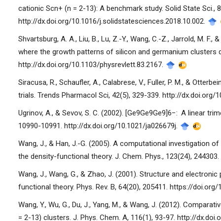
cationic Scn+ (n = 2-13): A benchmark study. Solid State Sci., 8
http://dx.doi.org/10.1016/j.solidstatesciences.2018.10.002.
Shvartsburg, A. A., Liu, B., Lu, Z.-Y., Wang, C.-Z., Jarrold, M. F
where the growth patterns of silicon and germanium clusters di
http://dx.doi.org/10.1103/physrevlett.83.2167.
Siracusa, R., Schaufler, A., Calabrese, V., Fuller, P. M., & Otterb
trials. Trends Pharmacol Sci, 42(5), 329-339. http://dx.doi.org/
Ugrinov, A., & Sevov, S. C. (2002). [Ge9Ge9Ge9]6−: A linear tr
10990-10991. http://dx.doi.org/10.1021/ja026679j.
Wang, J., & Han, J.-G. (2005). A computational investigation
the density-functional theory. J. Chem. Phys., 123(24), 244303.
Wang, J., Wang, G., & Zhao, J. (2001). Structure and electronic
functional theory. Phys. Rev. B, 64(20), 205411. https://doi.o
Wang, Y., Wu, G., Du, J., Yang, M., & Wang, J. (2012). Comparat
= 2-13) clusters. J. Phys. Chem. A, 116(1), 93-97. http://dx.do