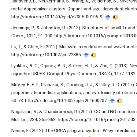
Janssens, E., Neukermans, S., Wang, X., Veldeman, N., Silverans, 
metal doped silver clusters: Dopant-and size-dependent electron 
http://dx.doi.org/10.1140/epjd/e2005-00106-9.
Jennings, P., & Johnston, R. (2013). Structures of small Ti-an
Chem., 1021, 91-100. http://dx.doi.org/10.1016/j.comptc.2013.
Lu, T., & Chen, F. (2012). Multiwfn: a multifunctional wavefunct
http://dx.doi.org/10.1002/jcc.22885.
Lyakhov, A. O., Oganov, A. R., Stokes, H. T., & Zhu, Q. (2013). 
algorithm USPEX. Comput. Phys. Commun., 184(4), 1172-1182. h
McVey, B. F. P., Prabakar, S., Gooding, J. J., & Tilley, R. D. (2017
properties, biomedical applications, and cytotoxicity of sili
60-73. http://dx.doi.org/10.1002/cplu.201600207.
Nagarajan, V., & Chandiramouli, R. (2017). CO and NO monitori
Mol. Liq., 234, 355-363. https://doi.org/10.1016/j.molliq.2017.03
Neese, F. (2012). The ORCA program system. Wiley Interdiscip. 