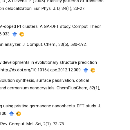
R., & Lievens, P. (2005). Stability patterns of transition
delocalization. Eur. Phys. J. D, 34(1), 23-27.
d V-doped Pt clusters: A GA-DFT study. Comput. Theor.
06.033.
ion analyzer. J. Comput. Chem., 33(5), 580-592.
New developments in evolutionary structure prediction
ttp://dx.doi.org/10.1016/j.cpc.2012.12.009.
). Solution synthesis, surface passivation, optical
con and germanium nanocrystals. ChemPlusChem, 82(1),
ng using pristine germanene nanosheets: DFT study. J.
.100.
Rev. Comput. Mol. Sci, 2(1), 73-78.