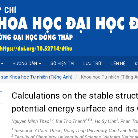
P
HƯỚNG DẪN
SỐ HIỆN TẠI
LƯU TRỮ
LIÊN HỆ
Đ
 san Khoa học Tự nhiên (Tiếng Anh)
Khoa học Tự nhiên (Tiếng A
Calculations on the stable struc
potential energy surface and its
1,2
2,
3
Nguyen Minh Thao
, Bui Tho Thanh
, Ho Sy Linh
, Phan Tr
1
Research Affairs Office, Dong Thap University, Cao Lanh 870
2
Faculty of Chemistry, University of Science, Vietnam National