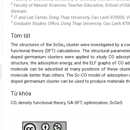
3
Faculty of Natural Sciences Teacher Education, School of Ed
Vietnam
4
IT and Lab Center, Dong Thap University, Cao Lanh 870000, 
5
Graduate Studies Office, Dong Thap University, Cao Lanh 87
Tóm tắt
Nội
The structures of the ScGe
cluster were investigated by a co
5
dung
functional theory (DFT) calculations. The structural paramet
doped germanium clusters were applied to study CO adsorpti
chính
structure, the adsorption energy, and the ELF graphs of CO ad
molecule can be adsorbed at many positions of these clust
của
molecule better than others. The Sc-CO model of adsorption
doped germanium cluster can be used to produce materials th
bài
Từ khóa
viết
CO, density functional theory, GA-DFT, optimization, ScGe5
Chi