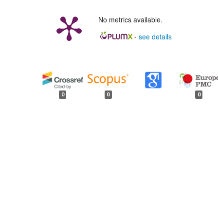
No metrics available.
-
see details
##plugins.generic.badges.
0
0
0