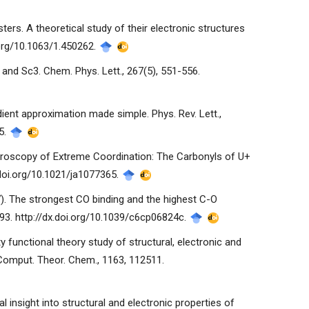
ters. A theoretical study of their electronic structures
i.org/10.1063/1.450262.
2 and Sc3. Chem. Phys. Lett., 267(5), 551-556.
adient approximation made simple. Phys. Rev. Lett.,
65.
pectroscopy of Extreme Coordination: The Carbonyls of U+
.doi.org/10.1021/ja1077365.
2017). The strongest CO binding and the highest C-O
93. http://dx.doi.org/10.1039/c6cp06824c.
ty functional theory study of structural, electronic and
 Comput. Theor. Chem., 1163, 112511.
al insight into structural and electronic properties of