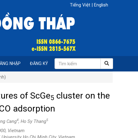
Tiếng Việt
|
English
ĂNG NHẬP
ĐĂNG KÝ
nh)
tures of ScGe
cluster on the
5
 CO adsorption
4
5
ung Cang
, Ho Sy Thang
000, Vietnam
 University Ho Chi Minh City, Vietnam