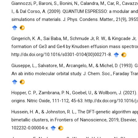
Giannozzi, P., Baroni, S., Bonini, N., Calandra, M., Car, R., Cavazzo
I., & Dal Corso, A. (2009). QUANTUM ESPRESSO: a modular an
simulations of materials. J. Phys. Condens. Matter., 21(9), 39
Gingerich, K. A., Sai Baba, M., Schmude Jr, R. W., & Kingcade Jr
formation of Ge3 and Ge4 by Knudsen effusion mass spectrome
http://dx.doi.org/10.1016/s0301-0104(00)00271-8.
Giuseppe, L., Salvatore, M., Arcangelo, M., & Michel, D. (1993).
An ab initio molecular orbital study. J. Chem. Soc., Faraday Tra
Hopper, C. P., Zambrana, P. N., Goebel, U., & Wollborn, J. (2021
origins. Nitric Oxide, 111-112, 45-63. http://dx.doi.org/10.1016/
Hussein, H. A., & Johnston, R. L., The DFT-genetic algorithm 
bimetallic clusters, in Frontiers of Nanoscience, 2019, Elsevier
102232-0.00004-x.