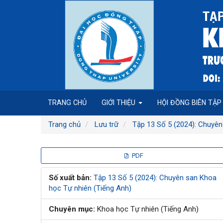
Điều
hướng
chính
Nội
dung
chính
Thanh
bên
TRANG CHỦ
GIỚI THIỆU
HỘI ĐỒNG BIÊN TẬ
Trang chủ
Lưu trữ
Tập 13 Số 5 (2024): Chuyên
Thanh
PDF
bên
Số xuất bản:
Tập 13 Số 5 (2024): Chuyên san Khoa
học Tự nhiên (Tiếng Anh)
bài
Chuyên mục:
Khoa học Tự nhiên (Tiếng Anh)
viết