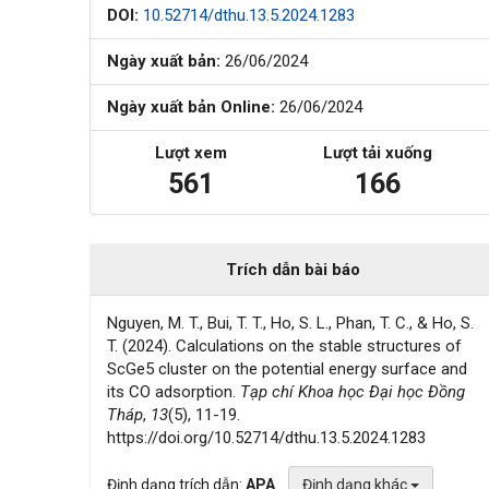
DOI:
10.52714/dthu.13.5.2024.1283
Ngày xuất bản:
26/06/2024
Ngày xuất bản Online:
26/06/2024
Lượt xem
Lượt tải xuống
561
166
Trích dẫn bài báo
Nguyen, M. T., Bui, T. T., Ho, S. L., Phan, T. C., & Ho, S.
T. (2024). Calculations on the stable structures of
ScGe5 cluster on the potential energy surface and
its CO adsorption.
Tạp chí Khoa học Đại học Đồng
Tháp
,
13
(5), 11-19.
https://doi.org/10.52714/dthu.13.5.2024.1283
Định dạng trích dẫn:
APA
Định dạng khác