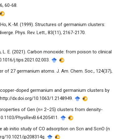
6, 60-68.
., & Ho, K.-M. (1999). Structures of germanium clusters:
verge. Phys. Rev. Lett., 83(11), 2167-2170.
ein, L. E. (2021). Carbon monoxide: from poison to clinical
10.1016/j.tips.2021.02.003.
imer of 27 germanium atoms. J. Am. Chem. Soc., 124(37),
 of copper-doped germanium and germanium clusters by
 http://dx.doi.org/10.1063/1.2148949.
 properties of Gen (n= 2–25) clusters from density-
rg/10.1103/PhysRevB.64.205411.
ive ab initio study of CO adsorption on Scn and ScnO (n
i.org/10.1021/jp208314g.