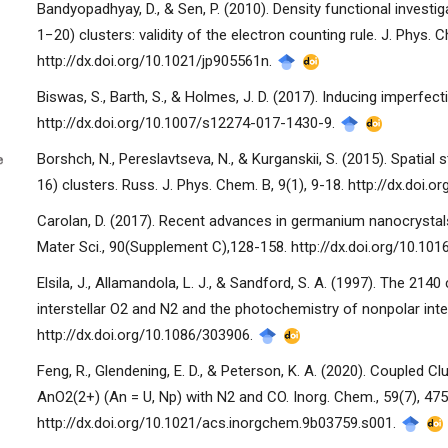
Bandyopadhyay, D., & Sen, P. (2010). Density functional investig
1−20) clusters: validity of the electron counting rule. J. Phys.
http://dx.doi.org/10.1021/jp905561n.
Biswas, S., Barth, S., & Holmes, J. D. (2017). Inducing imperfe
http://dx.doi.org/10.1007/s12274-017-1430-9.
manager.settings.showBlockTitle##
Borshch, N., Pereslavtseva, N., & Kurganskii, S. (2015). Spatia
16) clusters. Russ. J. Phys. Chem. B, 9(1), 9-18. http://dx.do
Carolan, D. (2017). Recent advances in germanium nanocrystals:
Mater Sci., 90(Supplement C),128-158. http://dx.doi.org/10.101
Elsila, J., Allamandola, L. J., & Sandford, S. A. (1997). The 21
interstellar O2 and N2 and the photochemistry of nonpolar inters
http://dx.doi.org/10.1086/303906.
Feng, R., Glendening, E. D., & Peterson, K. A. (2020). Coupled 
AnO2(2+) (An = U, Np) with N2 and CO. Inorg. Chem., 59(7), 47
http://dx.doi.org/10.1021/acs.inorgchem.9b03759.s001.