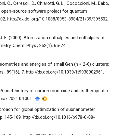
ni, C., Ceresoli, D., Chiarotti, G. L., Cococcioni, M., Dabo,
d open-source software project for quantum
5502. http://dx.doi.org/10.1088/0953-8984/21/39/395502.
, J. E. (2000). Atomization enthalpies and enthalpies of
try. Chem. Phys., 262(1), 65-74.
 Geometries and energies of small Gen (n = 2-6) clusters:
ns., 89(16), 7. http://dx.doi.org/10.1039/ft9938902961.
). A brief history of carbon monoxide and its therapeutic
j.niox.2021.04.001.
approach for global optimization of subnanometer
, p. 145-169. http://dx.doi.org/10.1016/b978-0-08-