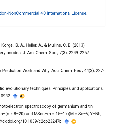
ion-NonCommercial 4.0 International License
.
, Korgel, B. A., Heller, A., & Mullins, C. B. (2013).
tery anodes. J. Am. Chem. Soc., 7(3), 2249-2257.
ure Prediction Work and Why. Acc. Chem. Res., 44(3), 227-
itio evolutionary techniques: Principles and applications.
210932.
n photoelectron spectroscopy of germanium and tin
MGen−(n = 8–20) and MSnn−(n = 15–17)(M = Sc–V, Y–Nb,
://dx.doi.org/10.1039/c2cp23247b.