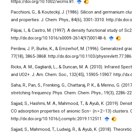
https://doi.org/10.1002/wcms.81.
Pacchioni, G., & Koutecký, J. (1986). Silicon and germanium clus
and properties. J. Chem. Phys., 84(6), 3301-3310. http://dx.do
Pápai, I., & Castro, M. (1997). A density functional study of Sc
http://dx.doi.org/10.1016/s0009-2614(97)00148-6.
Perdew, J. P., Burke, K., & Ernzerhof, M. (1996). Generalized gr
77(18), 3865-3868. http://dx.doi.org/10.1103/physrevlett.77.38
Ricks, A. M., Gagliardi, L., & Duncan, M. A. (2010). Infrared S
and UO2+. J. Am. Chem. Soc., 132(45), 15905-15907. http://dx
Saha, R., Pan, S., Frenking, G., Chattaraj, P. K., & Merino, G. (
stretching frequency. Phys. Chem. Chem. Phys., 19(3), 2286-22
Sajjad, S., Hashmi, M. A., Mahmood, T., & Ayub, K. (2019). Densi
CO adsorption properties of anionic Scn− (n = 2–13) clusters.
http://dx.doi.org/10.1016/j.comptc.2019.112511.
Sajjad, S., Mahmood, T., Ludwig, R., & Ayub, K. (2018). Theoretic