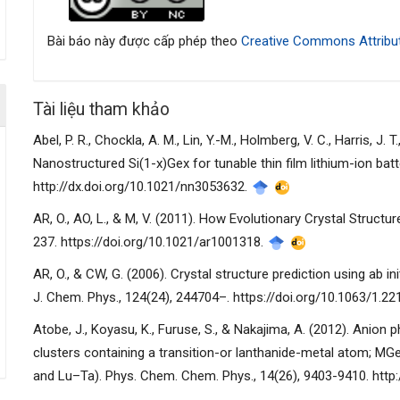
tiết
bài
Bài báo này được cấp phép theo
Creative Commons Attribut
viết
Tài liệu tham khảo
Abel, P. R., Chockla, A. M., Lin, Y.-M., Holmberg, V. C., Harris, J. T.
Nanostructured Si(1-x)Gex for tunable thin film lithium-ion bat
http://dx.doi.org/10.1021/nn3053632.
AR, O., AO, L., & M, V. (2011). How Evolutionary Crystal Struct
237. https://doi.org/10.1021/ar1001318.
AR, O., & CW, G. (2006). Crystal structure prediction using ab in
J. Chem. Phys., 124(24), 244704–. https://doi.org/10.1063/1.2
Atobe, J., Koyasu, K., Furuse, S., & Nakajima, A. (2012). Anio
clusters containing a transition-or lanthanide-metal atom; 
and Lu–Ta). Phys. Chem. Chem. Phys., 14(26), 9403-9410. http