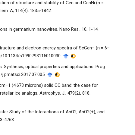
ation of structure and stability of Gen and GenNi (n =
 Chem. A, 114(4), 1835-1842.
ctions in germanium nanowires. Nano Res., 10, 1-14.
l structure and electron energy spectra of ScGen− (n = 6–
i.org/10.1134/s1990793115010030.
 Synthesis, optical properties and applications. Prog.
6/j.pmatsci.2017.07.005.
40 cm−1 (4.673 microns) solid CO band: the case for
tellar ice analogs. Astrophys. J., 479(2), 818.
Cluster Study of the Interactions of AnO2, AnO2(+), and
53-4763.