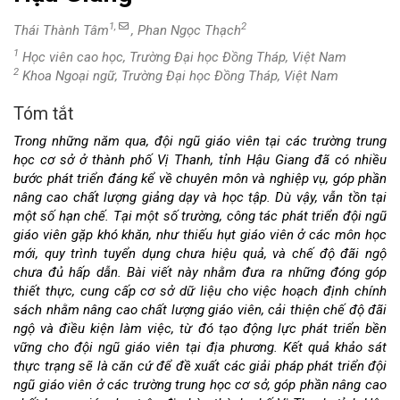
1,
2
Thái Thành Tâm
, Phan Ngọc Thạch
1
Học viên cao học, Trường Đại học Đồng Tháp, Việt Nam
2
Khoa Ngoại ngữ, Trường Đại học Đồng Tháp, Việt Nam
Tóm tắt
Nội
Trong những năm qua, đội ngũ giáo viên tại các trường trung
dung
học cơ sở ở thành phố Vị Thanh, tỉnh Hậu Giang đã có nhiều
bước phát triển đáng kể về chuyên môn và nghiệp vụ, góp phần
chính
nâng cao chất lượng giảng dạy và học tập. Dù vậy, vẫn tồn tại
một số hạn chế. Tại một số trường, công tác phát triển đội ngũ
của
giáo viên gặp khó khăn, như thiếu hụt giáo viên ở các môn học
mới, quy trình tuyển dụng chưa hiệu quả, và chế độ đãi ngộ
bài
chưa đủ hấp dẫn. Bài viết này nhằm đưa ra những đóng góp
thiết thực, cung cấp cơ sở dữ liệu cho việc hoạch định chính
viết
sách nhằm nâng cao chất lượng giáo viên, cải thiện chế độ đãi
ngộ và điều kiện làm việc, từ đó tạo động lực phát triển bền
vững cho đội ngũ giáo viên tại địa phương. Kết quả khảo sát
thực trạng sẽ là căn cứ để đề xuất các giải pháp phát triển đội
ngũ giáo viên ở các trường trung học cơ sở, góp phần nâng cao