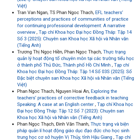
Việt)
Tran Van Ngan, TS Phan Ngoc Thach,
EFL teachers’
perceptions and practices of communities of practice
for continuing professional development: A narrative
overview
,
Tạp chí Khoa học Đại học Đồng Tháp: Tập 14
Số 3 (2025): Chuyên san Khoa học Xã hội và Nhân văn
(Tiếng Anh)
Trương Thị Ngọc Hiền, Phan Ngọc Thạch,
Thực trạng
quản lý hoạt động tổ chuyên môn tại các trường tiểu học
ở thành phố Thủ Đức, Thành phố Hồ Chí Minh
,
Tạp chí
Khoa học Đại học Đồng Tháp: Tập 14 Số 03S (2025): Số
Đặc biệt chuyên san Khoa học Xã hội và Nhân văn (Tiếng
Việt)
Phan Ngoc Thach, Nguyen Hoai An,
Exploring the
teachers’ practices of corrective feedback in teaching
Speaking: A case at an English center
,
Tạp chí Khoa học
Đại học Đồng Tháp: Tập 12 Số 7 (2023): Chuyên san
Khoa học Xã hội và Nhân văn (Tiếng Anh)
Phan Ngọc Thạch, Đinh Văn Thanh,
Thực trạng và biện
pháp quản lí hoạt động giáo dục đạo đức cho học sinh
trung học cơ sở huyện Vị Thủy, tỉnh Hậu Giang
,
Tạp chí