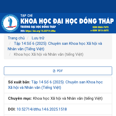
Điều
hướng
chính
Nội
dung
chính
Thanh
Trang chủ
Lưu trữ
bên
Tập 14 Số 6 (2025): Chuyên san Khoa học Xã hội và
Nhân văn (Tiếng Việt)
Khoa học Xã hội và Nhân văn (tiếng Việt)
Thanh
PDF
bên
Số xuất bản:
Tập 14 Số 6 (2025): Chuyên san Khoa học
Xã hội và Nhân văn (Tiếng Việt)
bài
Chuyên mục:
Khoa học Xã hội và Nhân văn (tiếng Việt)
viết
DOI:
10.52714/dthu.14.6.2025.1518