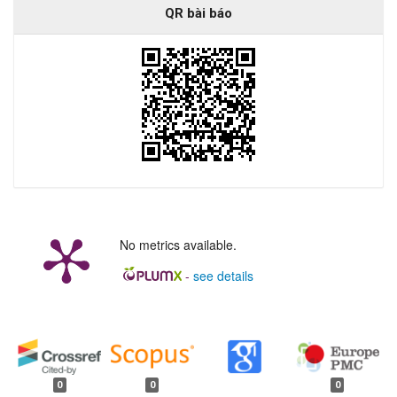
QR bài báo
No metrics available.
-
see details
##plugins.generic.badges.manag
0
0
0