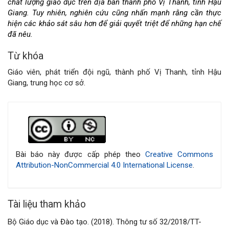
chất lượng giáo dục trên địa bàn thành phố Vị Thanh, tỉnh Hậu
Giang. Tuy nhiên, nghiên cứu cũng nhấn mạnh rằng cần thực
hiện các khảo sát sâu hơn để giải quyết triệt để những hạn chế
đã nêu.
Từ khóa
Giáo viên, phát triển đội ngũ, thành phố Vị Thanh, tỉnh Hậu
Giang, trung học cơ sở.
Chi
tiết
bài
Bài báo này được cấp phép theo
Creative Commons
Attribution-NonCommercial 4.0 International License
.
viết
Tài liệu tham khảo
Bộ Giáo dục và Đào tạo. (2018). Thông tư số 32/2018/TT-