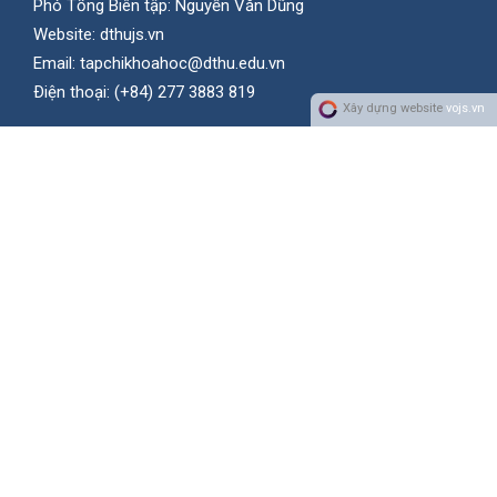
Phó Tổng Biên tập: Nguyễn Văn Dũng
Website:
dthujs.vn
Email:
tapchikhoahoc@dthu.edu.vn
Ðiện thoại:
(+84) 277 3883 819