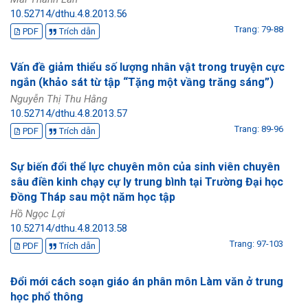
10.52714/dthu.4.8.2013.56
Trang: 79-88
PDF
Trích dẫn
Vấn đề giảm thiểu số lượng nhân vật trong truyện cực
ngắn (khảo sát từ tập “Tặng một vầng trăng sáng”)
Nguyễn Thị Thu Hằng
10.52714/dthu.4.8.2013.57
Trang: 89-96
PDF
Trích dẫn
Sự biến đổi thể lực chuyên môn của sinh viên chuyên
sâu điền kinh chạy cự ly trung bình tại Trường Đại học
Đồng Tháp sau một năm học tập
Hồ Ngọc Lợi
10.52714/dthu.4.8.2013.58
Trang: 97-103
PDF
Trích dẫn
Đổi mới cách soạn giáo án phân môn Làm văn ở trung
học phổ thông