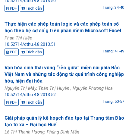
10.52714/dthu.4.8.2013.50
Trang: 34-40
PDF
Trích dẫn
Thực hiện các phép toán logic và các phép toán số
học theo hệ cơ số g trên phần mềm Microsoft Excel
Phan Thị Hiệp
10.52714/dthu.4.8.2013.51
Trang: 41-49
PDF
Trích dẫn
Văn hóa sinh thái vùng “rẻo giữa” miền núi phía Bắc
Việt Nam và những tác động từ quá trình công nghiệp
hóa, hiện đại hóa
Nguyễn Thị Mây, Thân Thị Huyền , Nguyễn Phương Hoa
10.52714/dthu.4.8.2013.52
Trang: 50-57
PDF
Trích dẫn
Giải pháp quản lý kế hoạch đào tạo tại Trung tâm Đào
tạo từ xa – Đại học Huế
Lê Thị Thanh Hương, Phùng Đình Mẫn