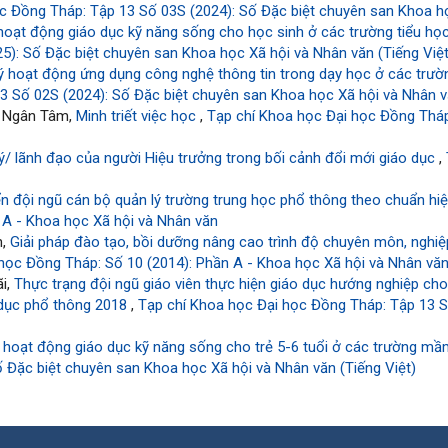
c Đồng Tháp: Tập 13 Số 03S (2024): Số Đặc biệt chuyên san Khoa họ
hoạt động giáo dục kỹ năng sống cho học sinh ở các trường tiểu h
): Số Đặc biệt chuyên san Khoa học Xã hội và Nhân văn (Tiếng Việt
lý hoạt động ứng dụng công nghệ thông tin trong dạy học ở các trư
 Số 02S (2024): Số Đặc biệt chuyên san Khoa học Xã hội và Nhân vă
ỵ Ngân Tâm,
Minh triết việc học
,
Tạp chí Khoa học Đại học Đồng Tháp
ý/ lãnh đạo của người Hiệu trưởng trong bối cảnh đổi mới giáo dục
,
iển đội ngũ cán bộ quản lý trường trung học phổ thông theo chuẩn h
 A - Khoa học Xã hội và Nhân văn
n,
Giải pháp đào tạo, bồi dưỡng nâng cao trình độ chuyên môn, nghiệp
học Đồng Tháp: Số 10 (2014): Phần A - Khoa học Xã hội và Nhân vă
i,
Thực trạng đội ngũ giáo viên thực hiện giáo dục hướng nghiệp ch
 dục phổ thông 2018
,
Tạp chí Khoa học Đại học Đồng Tháp: Tập 13 S
ý hoạt động giáo dục kỹ năng sống cho trẻ 5-6 tuổi ở các trường m
 Đặc biệt chuyên san Khoa học Xã hội và Nhân văn (Tiếng Việt)