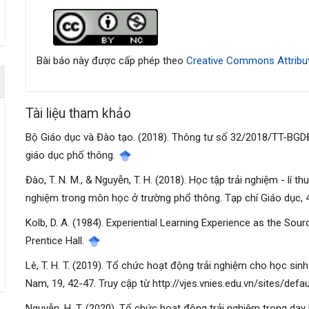
Chi
tiết
bài
Bài báo này được cấp phép theo
Creative Commons Attribut
viết
Tài liệu tham khảo
Bộ Giáo dục và Đào tạo. (2018). Thông tư số 32/2018/TT-BGD
giáo dục phổ thông.
Đào, T. N. M., & Nguyễn, T. H. (2018). Học tập trải nghiệm - lí t
nghiệm trong môn học ở trường phổ thông. Tạp chí Giáo dục, 
Kolb, D. A. (1984). Experiential Learning Experience as the So
Prentice Hall.
Lê, T. H. T. (2019). Tổ chức hoạt động trải nghiệm cho học sin
Nam, 19, 42-47. Truy cập từ http://vjes.vnies.edu.vn/sites/de
Nguyễn, H. T. (2020). Tổ chức hoạt động trải nghiệm trong dạ