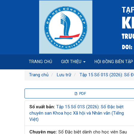
Điều
hướng
chính
Nội
dung
chính
Thanh
bên
TRANG CHỦ
GIỚI THIỆU
HỘI ĐỒNG BIÊN TẬ
Trang chủ
Lưu trữ
Tập 15 Số 01S (2026): Số Đ
Thanh
PDF
bên
Số xuất bản:
Tập 15 Số 01S (2026): Số Đặc biệt
chuyên san Khoa học Xã hội và Nhân văn (Tiếng
bài
Việt)
viết
Chuyên mục:
Số Đặc biệt dành cho học viên Sau