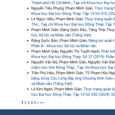
Thành phố Hồ Chí Minh
,
Tạp chí Khoa học Đại họ
Nguyễn Tiểu Phụng, Phạm Minh Giản,
Thực trạng 
Khoa học Đại học Đồng Tháp: Tập 14 Số 01S (2025
Lê Ngọc Hiếu, Phạm Minh Giản,
Thực trạng quản 
Thơ
,
Tạp chí Khoa học Đại học Đồng Tháp: Tập 13
Phạm Minh Giản, Đặng Quốc Bảo, Tăng Thái Thu
học Xã hội và Nhân văn (Tiếng Việt)
Đặng Quốc Bảo, Phạm Minh Giản,
Năng lực quản l
Phần A - Khoa học Xã hội và Nhân văn
Phạm Minh Giản, Nguyễn Thị Tuyết Hạnh,
Phát tr
Khoa học Đại học Đồng Tháp: Số 37 (2019): Phần
Nguyễn Văn Đệ, Phạm Minh Giản, Nguyễn Văn Bả
mầm non tỉnh Đồng Tháp
,
Tạp chí Khoa học Đại 
Trần Phú Hào, Phạm Minh Giản, TS Phạm Hữu Ngã
bằng sông Cửu Long đáp ứng Chương trình Giáo
và Nhân văn (Tiếng Việt)
Lê Kim Ngân, Phạm Minh Giản,
Thực trạng quản l
học Đại học Đồng Tháp: Tập 13 Số 03S (2024): Số
1
2
3
4
5
>
>>