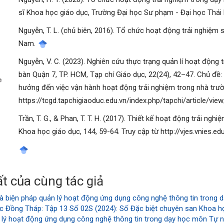
sĩ Khoa học giáo dục, Trường Đại học Sư phạm - Đại học Thái
Nguyễn, T. L. (chủ biên, 2016). Tổ chức hoạt động trải nghiệm
Nam.
Nguyễn, V. C. (2023). Nghiên cứu thực trạng quản lí hoạt động t
manager.settings.showBlockTitle##
bàn Quận 7, TP. HCM, Tạp chí Giáo dục, 22(24), 42–47. Chủ đề:
hưởng đến việc vận hành hoạt động trải nghiệm trong nhà trườ
https://tcgd.tapchigiaoduc.edu.vn/index.php/tapchi/article/vi
Trần, T. G., & Phan, T. T. H. (2017). Thiết kế hoạt động trải ng
Khoa học giáo dục, 144, 59-64. Truy cập từ http://vjes.vnies.e
t của cùng tác giả
à biện pháp quản lý hoạt động ứng dụng công nghệ thông tin trong 
c Đồng Tháp: Tập 13 Số 02S (2024): Số Đặc biệt chuyên san Khoa họ
 lý hoạt động ứng dụng công nghệ thông tin trong dạy học môn Tự nh