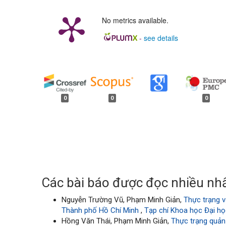
No metrics available.
-
see details
##plugins.generic.badges.
0
0
0
Các bài báo được đọc nhiều nhấ
Nguyễn Trường Vũ, Phạm Minh Giản,
Thực trạng v
Thành phố Hồ Chí Minh
,
Tạp chí Khoa học Đại họ
Hồng Văn Thái, Phạm Minh Giản,
Thực trạng quản