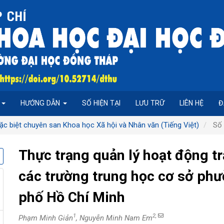
P
HƯỚNG DẪN
SỐ HIỆN TẠI
LƯU TRỮ
LIÊN HỆ
Đ
ặc biệt chuyên san Khoa học Xã hội và Nhân văn (Tiếng Việt)
Số 
Thực trạng quản lý hoạt động t
các trường trung học cơ sở ph
phố Hồ Chí Minh
1
2,
Phạm Minh Giản
, Nguyễn Minh Nam Em