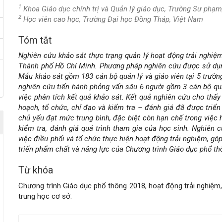
1
Khoa Giáo dục chính trị và Quản lý giáo dục, Trường Sư phạ
2
Học viên cao học, Trường Đại học Đồng Tháp, Việt Nam
Tóm tắt
Nội
Nghiên cứu khảo sát thực trạng quản lý hoạt động trải nghiệ
dung
Thành phố Hồ Chí Minh. Phương pháp nghiên cứu được sử dụn
Mẫu khảo sát gồm 183 cán bộ quản lý và giáo viên tại 5 trườn
chính
nghiên cứu tiến hành phỏng vấn sâu 6 người gồm 3 cán bộ quả
việc phân tích kết quả khảo sát. Kết quả nghiên cứu cho thấy
của
hoạch, tổ chức, chỉ đạo và kiểm tra – đánh giá đã được triển
chủ yếu đạt mức trung bình, đặc biệt còn hạn chế trong việc 
bài
kiểm tra, đánh giá quá trình tham gia của học sinh. Nghiên c
việc điều phối và tổ chức thực hiện hoạt động trải nghiệm, g
viết
triển phẩm chất và năng lực của Chương trình Giáo dục phổ th
Từ khóa
Chương trình Giáo dục phổ thông 2018, hoạt động trải nghiệm, 
trung học cơ sở.