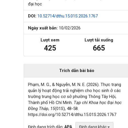
đại học
DOI:
10.52714/dthu.15.01S.2026.1767
Ngày xuất bản:
10/02/2026
Lượt xem
Lượt tải xuống
425
665
Trích dẫn bài báo
Phạm, M. G., & Nguyễn, M. N. E. (2026). Thực trạng
quản lý hoạt động trải nghiệm cho học sinh ở các
trường trung học cơ sở phường Thông Tây Hội,
Thành phố Hồ Chí Minh.
Tạp chí Khoa học Đại học
Đồng Tháp
,
15
(01S), 48-58.
https://doi.org/10.52714/dthu.15.01S.2026.1767
Định dạng trích dẫn:
APA
Định dạng khác