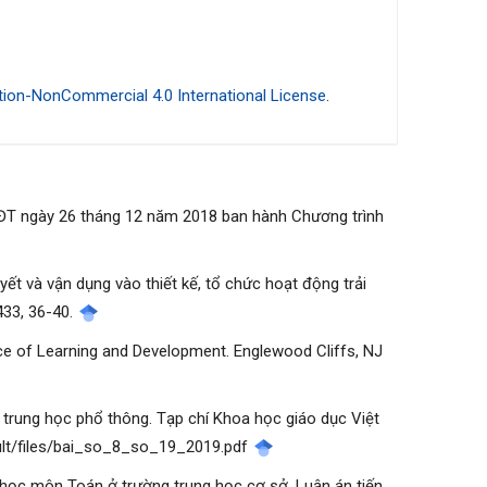
ion-NonCommercial 4.0 International License
.
ĐT ngày 26 tháng 12 năm 2018 ban hành Chương trình
huyết và vận dụng vào thiết kế, tổ chức hoạt động trải
433, 36-40.
urce of Learning and Development. Englewood Cliffs, NJ
h trung học phổ thông. Tạp chí Khoa học giáo dục Việt
fault/files/bai_so_8_so_19_2019.pdf
y học môn Toán ở trường trung học cơ sở. Luận án tiến