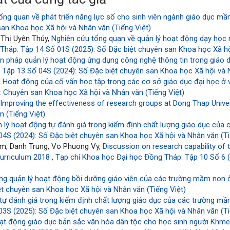
ổng quan về phát triển năng lực số cho sinh viên ngành giáo dục 
san Khoa học Xã hội và Nhân văn (Tiếng Việt)
 Thị Uyên Thúy,
Nghiên cứu tổng quan về quản lý hoạt động dạy học 
Tháp: Tập 14 Số 01S (2025): Số Đặc biệt chuyên san Khoa học Xã hộ
ện pháp quản lý hoạt động ứng dụng công nghệ thông tin trong giáo 
Tập 13 Số 04S (2024): Số Đặc biệt chuyên san Khoa học Xã hội và N
,
Hoạt động của cố vấn học tập trong các cơ sở giáo dục đại học ở 
 Chuyên san Khoa học Xã hội và Nhân văn (Tiếng Việt)
,
Improving the effectiveness of research groups at Dong Thap Unive
 (Tiếng Việt)
n lý hoạt động tự đánh giá trong kiểm định chất lượng giáo dục của
4S (2024): Số Đặc biệt chuyên san Khoa học Xã hội và Nhân văn (Ti
m, Danh Trung, Vo Phuong Vy,
Discussion on research capability of 
Curriculum 2018
,
Tạp chí Khoa học Đại học Đồng Tháp: Tập 10 Số 6 
ng quản lý hoạt động bồi dưỡng giáo viên của các trường mầm non ở 
t chuyên san Khoa học Xã hội và Nhân văn (Tiếng Việt)
 tự đánh giá trong kiểm định chất lượng giáo dục của các trường 
3S (2025): Số Đặc biệt chuyên san Khoa học Xã hội và Nhân văn (Ti
oạt động giáo dục bản sắc văn hóa dân tộc cho học sinh người Khmer