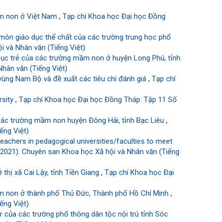
mầm non ở Việt Nam
,
Tạp chí Khoa học Đại học Đồng
môn giáo dục thể chất của các trường trung học phổ
i và Nhân văn (Tiếng Việt)
dục trẻ của các trường mầm non ở huyện Long Phú, tỉnh
hân văn (Tiếng Việt)
vùng Nam Bộ và đề xuất các tiêu chí đánh giá
,
Tạp chí
rsity
,
Tạp chí Khoa học Đại học Đồng Tháp: Tập 11 Số
 các trường mầm non huyện Đông Hải, tỉnh Bạc Liêu
,
ếng Việt)
teachers in pedagogical universities/faculties to meet
(2021): Chuyên san Khoa học Xã hội và Nhân văn (Tiếng
thị xã Cai Lậy, tỉnh Tiền Giang
,
Tạp chí Khoa học Đại
mầm non ở thành phố Thủ Đức, Thành phố Hồ Chí Minh
,
ếng Việt)
 của các trường phổ thông dân tộc nội trú tỉnh Sóc