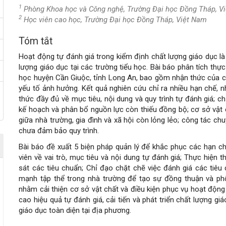
1
Phòng Khoa học và Công nghệ, Trường Đại học Đồng Tháp, V
2
Học viên cao học, Trường Đại học Đồng Tháp, Việt Nam
Tóm tắt
Nội
Hoạt động tự đánh giá trong kiểm định chất lượng giáo dục l
dung
lượng giáo dục tại các trường tiểu học. Bài báo phân tích thực
học huyện Cần Giuộc, tỉnh Long An, bao gồm nhận thức của cán
chính
yếu tố ảnh hưởng. Kết quả nghiên cứu chỉ ra nhiều hạn chế, 
thức đầy đủ về mục tiêu, nội dung và quy trình tự đánh giá; c
của
kế hoạch và phân bổ nguồn lực còn thiếu đồng bộ; cơ sở vật 
giữa nhà trường, gia đình và xã hội còn lỏng lẻo; công tác c
bài
chưa đảm bảo quy trình.
Bài báo đề xuất 5 biện pháp quản lý để khắc phục các hạn c
viết
viên về vai trò, mục tiêu và nội dung tự đánh giá; Thực hiện
sát các tiêu chuẩn; Chỉ đạo chặt chẽ việc đánh giá các tiêu
mạnh tập thể trong nhà trường để tạo sự đồng thuận và phố
nhằm cải thiện cơ sở vật chất và điều kiện phục vụ hoạt độn
cao hiệu quả tự đánh giá, cải tiến và phát triển chất lượng g
giáo dục toàn diện tại địa phương.