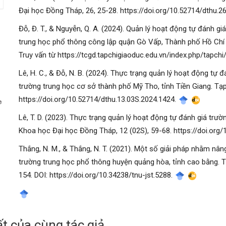
Đại học Đồng Tháp, 26, 25-28. https://doi.org/10.52714/dthu.2
Đỗ, Đ. T., & Nguyễn, Q. A. (2024). Quản lý hoạt động tự đánh g
trung học phổ thông công lập quận Gò Vấp, Thành phố Hồ Chí M
Truy vấn từ https://tcgd.tapchigiaoduc.edu.vn/index.php/tapchi
Lê, H. C., & Đỗ, N. B. (2024). Thực trạng quản lý hoạt động tự 
manager.settings.showBlockTitle##
trường trung học cơ sở thành phố Mỹ Tho, tỉnh Tiền Giang. Tạ
https://doi.org/10.52714/dthu.13.03S.2024.1424.
Lê, T. D. (2023). Thực trạng quản lý hoạt động tự đánh giá trườn
Khoa học Đại học Đồng Tháp, 12 (02S), 59-68. https://doi.org
Thắng, N. M., & Thắng, N. T. (2021). Một số giải pháp nhằm nâ
trường trung học phổ thông huyện quảng hòa, tỉnh cao bằng. T
154. DOI: https://doi.org/10.34238/tnu-jst.5288.
t của cùng tác giả