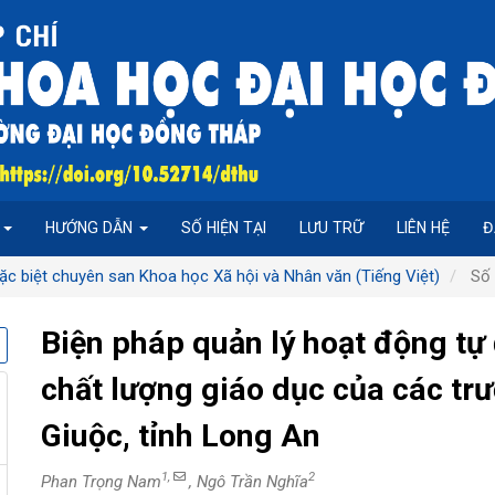
P
HƯỚNG DẪN
SỐ HIỆN TẠI
LƯU TRỮ
LIÊN HỆ
Đ
ặc biệt chuyên san Khoa học Xã hội và Nhân văn (Tiếng Việt)
Số 
Biện pháp quản lý hoạt động tự
chất lượng giáo dục của các tr
Giuộc, tỉnh Long An
1,
2
Phan Trọng Nam
, Ngô Trần Nghĩa