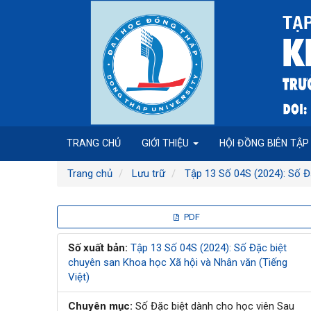
Điều
hướng
chính
Nội
dung
chính
Thanh
bên
TRANG CHỦ
GIỚI THIỆU
HỘI ĐỒNG BIÊN TẬ
Trang chủ
Lưu trữ
Tập 13 Số 04S (2024): Số Đ
Thanh
PDF
bên
Số xuất bản:
Tập 13 Số 04S (2024): Số Đặc biệt
chuyên san Khoa học Xã hội và Nhân văn (Tiếng
bài
Việt)
viết
Chuyên mục:
Số Đặc biệt dành cho học viên Sau