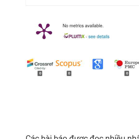
No metrics available.
-
see details
##plugins.generic.badges.
0
0
0
Các bài báo được đọc nhiều nhấ