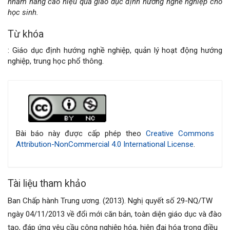
nhằm nâng cao hiệu quả giáo dục định hướng nghề nghiệp cho
học sinh.
Từ khóa
: Giáo dục định hướng nghề nghiệp, quản lý hoạt động hướng
nghiệp, trung học phổ thông.
Chi
tiết
bài
Bài báo này được cấp phép theo
Creative Commons
Attribution-NonCommercial 4.0 International License
.
viết
Tài liệu tham khảo
Ban Chấp hành Trung ương. (2013). Nghị quyết số 29-NQ/TW
ngày 04/11/2013 về đổi mới căn bản, toàn diện giáo dục và đào
tạo, đáp ứng yêu cầu công nghiệp hóa, hiện đại hóa trong điều