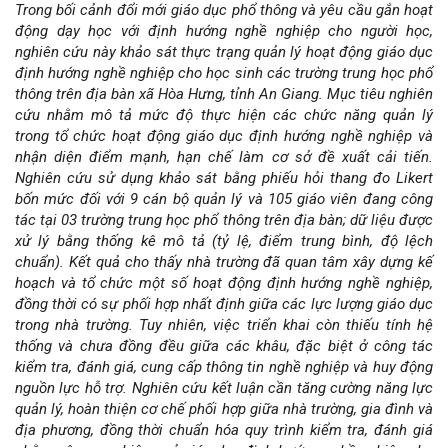
Trong bối cảnh đổi mới giáo dục phổ thông và yêu cầu gắn hoạt
dung
động dạy học với định hướng nghề nghiệp cho người học,
nghiên cứu này khảo sát thực trạng quản lý hoạt động giáo dục
chính
định hướng nghề nghiệp cho học sinh các trường trung học phổ
thông trên địa bàn xã Hòa Hưng, tỉnh An Giang. Mục tiêu nghiên
của
cứu nhằm mô tả mức độ thực hiện các chức năng quản lý
trong tổ chức hoạt động giáo dục định hướng nghề nghiệp và
bài
nhận diện điểm mạnh, hạn chế làm cơ sở đề xuất cải tiến.
Nghiên cứu sử dụng khảo sát bằng phiếu hỏi thang đo Likert
viết
bốn mức đối với 9 cán bộ quản lý và 105 giáo viên đang công
tác tại 03 trường trung học phổ thông trên địa bàn; dữ liệu được
xử lý bằng thống kê mô tả (tỷ lệ, điểm trung bình, độ lệch
chuẩn). Kết quả cho thấy nhà trường đã quan tâm xây dựng kế
hoạch và tổ chức một số hoạt động định hướng nghề nghiệp,
đồng thời có sự phối hợp nhất định giữa các lực lượng giáo dục
trong nhà trường. Tuy nhiên, việc triển khai còn thiếu tính hệ
thống và chưa đồng đều giữa các khâu, đặc biệt ở công tác
kiểm tra, đánh giá, cung cấp thông tin nghề nghiệp và huy động
nguồn lực hỗ trợ. Nghiên cứu kết luận cần tăng cường năng lực
quản lý, hoàn thiện cơ chế phối hợp giữa nhà trường, gia đình và
địa phương, đồng thời chuẩn hóa quy trình kiểm tra, đánh giá