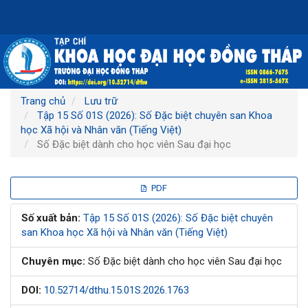
Điều
hướng
chính
Nội
dung
chính
Thanh
Trang chủ
Lưu trữ
bên
Tập 15 Số 01S (2026): Số Đặc biệt chuyên san Khoa
học Xã hội và Nhân văn (Tiếng Việt)
Số Đặc biệt dành cho học viên Sau đại học
Thanh
PDF
bên
Số xuất bản:
Tập 15 Số 01S (2026): Số Đặc biệt chuyên
san Khoa học Xã hội và Nhân văn (Tiếng Việt)
bài
Chuyên mục:
Số Đặc biệt dành cho học viên Sau đại học
viết
DOI:
10.52714/dthu.15.01S.2026.1763