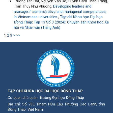
Truong Tan Dat, Nguyen Van De, Huynh Cam Thao Trang,
Tran Thuy Nhu Phuong,
Developing leaders and
managers’ administrative and managerial competences
in Vietnamese universities
,
Tạp chí Khoa học Đại học
Đồng Tháp: Tập 13 Số 3 (2024): Chuyên san Khoa học Xã
hội và Nhân văn (Tiếng Anh)
1
2
3
>
>>
TẠP CHÍ KHOA HỌC ĐẠI HỌC ĐỒNG THÁP
Cơ quan chủ quản: Trường Đại học Đồng Tháp
Địa chỉ: Số 783, Phạm Hữu Lầu, Phường Cao Lãnh, tỉnh
Ðồng Tháp, Việt Nam.