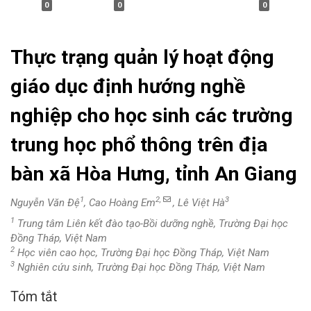
0
0
0
Thực trạng quản lý hoạt động
giáo dục định hướng nghề
nghiệp cho học sinh các trường
trung học phổ thông trên địa
bàn xã Hòa Hưng, tỉnh An Giang
1
2,
3
Nguyễn Văn Đệ
, Cao Hoàng Em
, Lê Việt Hà
1
Trung tâm Liên kết đào tạo-Bồi dưỡng nghề, Trường Đại học
Đồng Tháp, Việt Nam
2
Học viên cao học, Trường Đại học Đồng Tháp, Việt Nam
3
Nghiên cứu sinh, Trường Đại học Đồng Tháp, Việt Nam
Tóm tắt
Nội