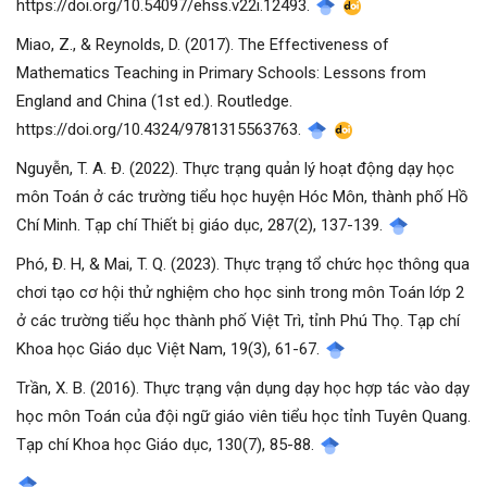
https://doi.org/10.54097/ehss.v22i.12493.
Miao, Z., & Reynolds, D. (2017). The Effectiveness of
Mathematics Teaching in Primary Schools: Lessons from
England and China (1st ed.). Routledge.
https://doi.org/10.4324/9781315563763.
Nguyễn, T. A. Đ. (2022). Thực trạng quản lý hoạt động dạy học
môn Toán ở các trường tiểu học huyện Hóc Môn, thành phố Hồ
Chí Minh. Tạp chí Thiết bị giáo dục, 287(2), 137-139.
Phó, Đ. H, & Mai, T. Q. (2023). Thực trạng tổ chức học thông qua
chơi tạo cơ hội thử nghiệm cho học sinh trong môn Toán lớp 2
ở các trường tiểu học thành phố Việt Trì, tỉnh Phú Thọ. Tạp chí
Khoa học Giáo dục Việt Nam, 19(3), 61-67.
Trần, X. B. (2016). Thực trạng vận dụng dạy học hợp tác vào dạy
học môn Toán của đội ngữ giáo viên tiểu học tỉnh Tuyên Quang.
Tạp chí Khoa học Giáo dục, 130(7), 85-88.