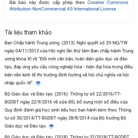
bài
Bài báo này được cấp phép theo
Creative Commons
Attribution-NonCommercial 4.0 International License
.
viết
Tài liệu tham khảo
Ban Chấp hành Trung ương. (2013). Nghị quyết số 29-NQ/TW
ngày 04/11/2013 của Hội nghị lần thứ tám Ban chấp hành Trung
ương khóa XI về “Đổi mới căn bản, toàn diện giáo dục và đào
tạo, đáp ứng yêu cầu công nghiệp hóa - hiện đại hóa trong điều
kiện nền kinh tế thị trường định hướng xã hội chủ nghĩa và hội
nhập quốc tế”.
Bộ Giáo dục và Đào tạo. (2016). Thông tư số 22/2016/TT-
BGDĐT ngày 22/9/2016 về sửa đổi, bổ sung một số điều của
Quy định đánh giá học sinh tiểu học ban hành kèm theo Thông
tư số 30/2014/TT-BGDĐT ngày 28/8/2014 của Bộ trưởng Bộ
Giáo dục và Đào tạo.
Bộ Giáo dục và Đào tạo. (2018). Thông tư 32/2018/TT-BGDĐT