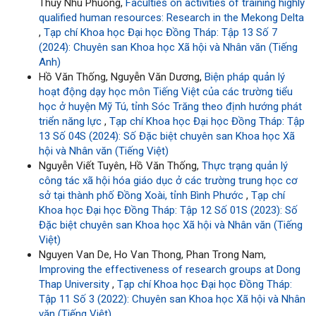
Thuy Nhu Phuong,
Faculties on activities of training highly
qualified human resources: Research in the Mekong Delta
,
Tạp chí Khoa học Đại học Đồng Tháp: Tập 13 Số 7
(2024): Chuyên san Khoa học Xã hội và Nhân văn (Tiếng
Anh)
Hồ Văn Thống, Nguyễn Văn Dương,
Biện pháp quản lý
hoạt động dạy học môn Tiếng Việt của các trường tiểu
học ở huyện Mỹ Tú, tỉnh Sóc Trăng theo định hướng phát
triển năng lực
,
Tạp chí Khoa học Đại học Đồng Tháp: Tập
13 Số 04S (2024): Số Đặc biệt chuyên san Khoa học Xã
hội và Nhân văn (Tiếng Việt)
Nguyễn Viết Tuyên, Hồ Văn Thống,
Thực trạng quản lý
công tác xã hội hóa giáo dục ở các trường trung học cơ
sở tại thành phố Đồng Xoài, tỉnh Bình Phước
,
Tạp chí
Khoa học Đại học Đồng Tháp: Tập 12 Số 01S (2023): Số
Đặc biệt chuyên san Khoa học Xã hội và Nhân văn (Tiếng
Việt)
Nguyen Van De, Ho Van Thong, Phan Trong Nam,
Improving the effectiveness of research groups at Dong
Thap University
,
Tạp chí Khoa học Đại học Đồng Tháp:
Tập 11 Số 3 (2022): Chuyên san Khoa học Xã hội và Nhân
văn (Tiếng Việt)