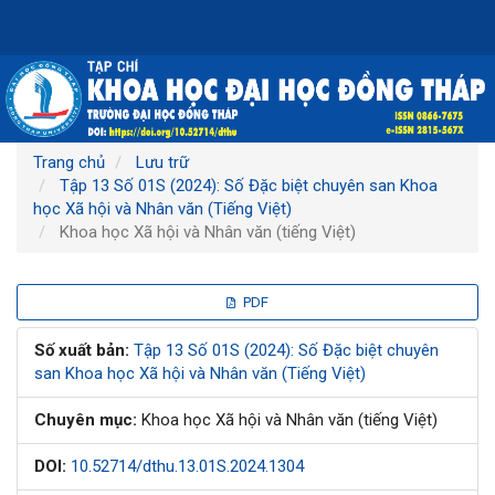
Điều
hướng
chính
Nội
dung
chính
Thanh
Trang chủ
Lưu trữ
bên
Tập 13 Số 01S (2024): Số Đặc biệt chuyên san Khoa
học Xã hội và Nhân văn (Tiếng Việt)
Khoa học Xã hội và Nhân văn (tiếng Việt)
Thanh
PDF
bên
Số xuất bản:
Tập 13 Số 01S (2024): Số Đặc biệt chuyên
san Khoa học Xã hội và Nhân văn (Tiếng Việt)
bài
Chuyên mục:
Khoa học Xã hội và Nhân văn (tiếng Việt)
viết
DOI:
10.52714/dthu.13.01S.2024.1304