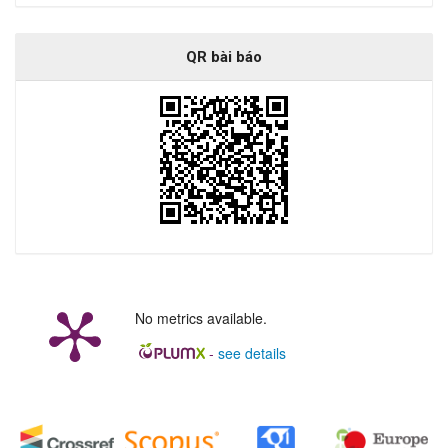
QR bài báo
No metrics available.
-
see details
##plugins.generic.badges.manag