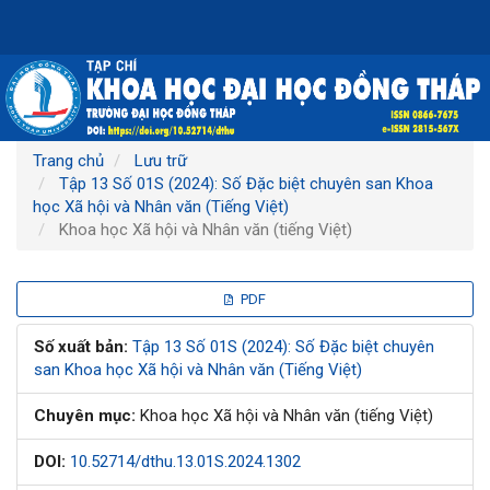
Điều
hướng
chính
Nội
dung
chính
Thanh
Trang chủ
Lưu trữ
bên
Tập 13 Số 01S (2024): Số Đặc biệt chuyên san Khoa
học Xã hội và Nhân văn (Tiếng Việt)
Khoa học Xã hội và Nhân văn (tiếng Việt)
Thanh
PDF
bên
Số xuất bản:
Tập 13 Số 01S (2024): Số Đặc biệt chuyên
san Khoa học Xã hội và Nhân văn (Tiếng Việt)
bài
Chuyên mục:
Khoa học Xã hội và Nhân văn (tiếng Việt)
viết
DOI:
10.52714/dthu.13.01S.2024.1302