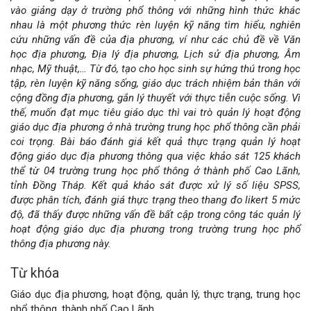
vào giảng dạy ở trường phổ thông với những hình thức khác
nhau là một phương thức rèn luyện kỹ năng tìm hiểu, nghiên
cứu những vấn đề của địa phương, ví như các chủ đề về Văn
học địa phương, Địa lý địa phương, Lịch sử địa phương, Âm
nhạc, Mỹ thuật,… Từ đó, tạo cho học sinh sự hứng thú trong học
tập, rèn luyện kỹ năng sống, giáo dục trách nhiệm bản thân với
cộng đồng địa phương, gắn lý thuyết với thực tiễn cuộc sống.
Vì
thế, muốn đạt mục tiêu giáo dục thì vai trò quản lý
hoạt
động
giáo dục địa phương ở nhà trường trung học phổ thông cần phải
coi trọng. Bài báo đánh giá kết quả thực trạng quản lý hoạt
động giáo dục địa phương thông qua việc khảo sát 125 khách
thể từ 04 trường trung học phổ thông ở thành phố Cao Lãnh,
tỉnh Đồng Tháp. Kết quả khảo sát được xử lý số liệu SPSS,
được phân tích, đánh giá thực trạng theo thang đo likert 5 mức
độ, đã thấy được những vấn đề bất cập trong công tác quản lý
hoạt động giáo dục địa phương trong trường trung học phổ
thông địa phương này.
Từ khóa
Giáo dục địa phương, hoạt động, quản lý, thực trạng, trung học
phổ thông, thành phố Cao Lãnh.