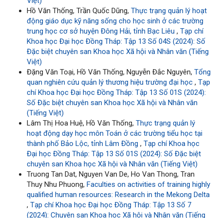
Việt)
Hồ Văn Thống, Trần Quốc Dũng,
Thực trạng quản lý hoạt
động giáo dục kỹ năng sống cho học sinh ở các trường
trung học cơ sở huyện Đông Hải, tỉnh Bạc Liêu
,
Tạp chí
Khoa học Đại học Đồng Tháp: Tập 13 Số 04S (2024): Số
Đặc biệt chuyên san Khoa học Xã hội và Nhân văn (Tiếng
Việt)
Đặng Văn Toại, Hồ Văn Thống, Nguyễn Đắc Nguyên,
Tổng
quan nghiên cứu quản lý thương hiệu trường đại học
,
Tạp
chí Khoa học Đại học Đồng Tháp: Tập 13 Số 01S (2024):
Số Đặc biệt chuyên san Khoa học Xã hội và Nhân văn
(Tiếng Việt)
Lâm Thị Hoa Huệ, Hồ Văn Thống,
Thực trạng quản lý
hoạt động dạy học môn Toán ở các trường tiểu học tại
thành phố Bảo Lộc, tỉnh Lâm Đồng
,
Tạp chí Khoa học
Đại học Đồng Tháp: Tập 13 Số 01S (2024): Số Đặc biệt
chuyên san Khoa học Xã hội và Nhân văn (Tiếng Việt)
Truong Tan Dat, Nguyen Van De, Ho Van Thong, Tran
Thuy Nhu Phuong,
Faculties on activities of training highly
qualified human resources: Research in the Mekong Delta
,
Tạp chí Khoa học Đại học Đồng Tháp: Tập 13 Số 7
(2024): Chuyên san Khoa học Xã hội và Nhân văn (Tiếng