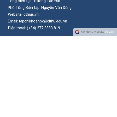
Tổng Biên tập: Trương Tấn Đạt
Phó Tổng Biên tập: Nguyễn Văn Dũng
Website:
dthujs.vn
Email:
tapchikhoahoc@dthu.edu.vn
Ðiện thoại:
(+84) 277 3883 819