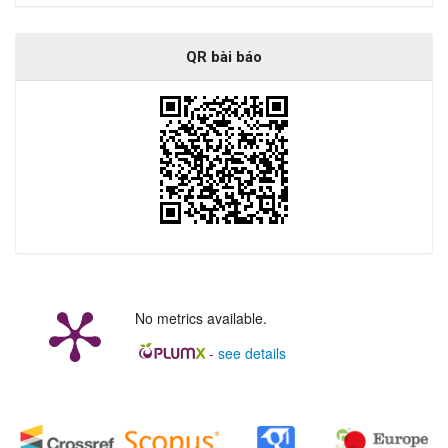
QR bài báo
No metrics available.
-
see details
##plugins.generic.badges.manag