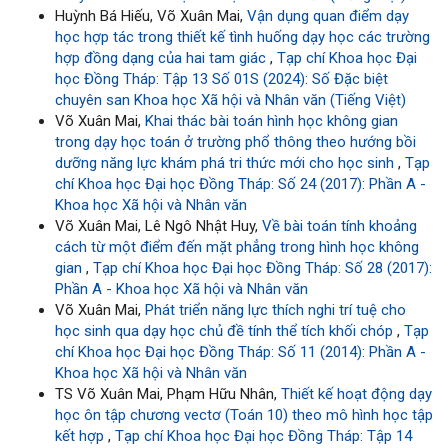
Huỳnh Bá Hiếu, Võ Xuân Mai,
Vận dụng quan điểm dạy
học hợp tác trong thiết kế tình huống dạy học các trường
hợp đồng dạng của hai tam giác
,
Tạp chí Khoa học Đại
học Đồng Tháp: Tập 13 Số 01S (2024): Số Đặc biệt
chuyên san Khoa học Xã hội và Nhân văn (Tiếng Việt)
Võ Xuân Mai,
Khai thác bài toán hình học không gian
trong dạy học toán ở trường phổ thông theo hướng bồi
dưỡng năng lực khám phá tri thức mới cho học sinh
,
Tạp
chí Khoa học Đại học Đồng Tháp: Số 24 (2017): Phần A -
Khoa học Xã hội và Nhân văn
Võ Xuân Mai, Lê Ngô Nhật Huy,
Về bài toán tính khoảng
cách từ một điểm đến mặt phẳng trong hình học không
gian
,
Tạp chí Khoa học Đại học Đồng Tháp: Số 28 (2017):
Phần A - Khoa học Xã hội và Nhân văn
Võ Xuân Mai,
Phát triển năng lực thích nghi trí tuệ cho
học sinh qua dạy học chủ đề tính thể tích khối chóp
,
Tạp
chí Khoa học Đại học Đồng Tháp: Số 11 (2014): Phần A -
Khoa học Xã hội và Nhân văn
TS Võ Xuân Mai, Phạm Hữu Nhân,
Thiết kế hoạt động dạy
học ôn tập chương vectơ (Toán 10) theo mô hình học tập
kết hợp
,
Tạp chí Khoa học Đại học Đồng Tháp: Tập 14