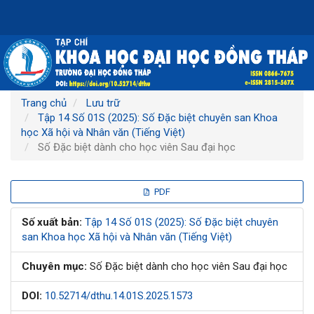
Điều
hướng
chính
Nội
dung
chính
Thanh
Trang chủ
Lưu trữ
bên
Tập 14 Số 01S (2025): Số Đặc biệt chuyên san Khoa
học Xã hội và Nhân văn (Tiếng Việt)
Số Đặc biệt dành cho học viên Sau đại học
Thanh
PDF
bên
Số xuất bản:
Tập 14 Số 01S (2025): Số Đặc biệt chuyên
san Khoa học Xã hội và Nhân văn (Tiếng Việt)
bài
Chuyên mục:
Số Đặc biệt dành cho học viên Sau đại học
viết
DOI:
10.52714/dthu.14.01S.2025.1573