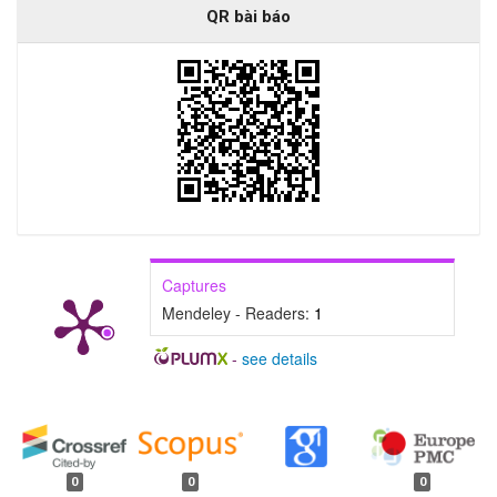
QR bài báo
Captures
Mendeley - Readers:
1
-
see details
##plugins.generic.badges.manag
0
0
0