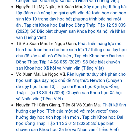
Chuyên san Khoa học Xã hội và Nhân văn (Tiếng Việt)
Nguyễn Thị Mỹ Ngân, Võ Xuân Mai,
Xây dựng hệ thống bài
tập đánh giá năng lực giải quyết vấn đề toán học cho học
sinh lớp 10 trong dạy học bất phương trình bậc hai một
ẩn
,
Tạp chí Khoa học Đại học Đồng Tháp: Tập 12 Số 03S
(2023): Số Đặc biệt chuyên san Khoa học Xã hội và Nhân
văn (Tiếng Việt)
TS Võ Xuân Mai, Lê Ngọc Oanh,
Phát triển năng lực mô
hình hóa toán học cho học sinh lớp 12 thông qua dạy học
chủ đề xác suất có điều kiện
,
Tạp chí Khoa học Đại học
Đồng Tháp: Tập 14 Số 05S (2025): Số Đặc biệt chuyên
san Khoa học Xã hội và Nhân văn (Tiếng Việt)
Võ Xuân Mai, Lê Ngọc Vũ,
Rèn luyện tư duy phê phán cho
học sinh qua dạy học chủ đề Nhị thức Newton (Chuyên
đề dạy học Toán 10)
,
Tạp chí Khoa học Đại học Đồng
Tháp: Tập 13 Số 4 (2024): Chuyên san Khoa học Xã hội
và Nhân văn (Tiếng Việt)
Nguyễn Thị Cẩm Giang, Tiến Sĩ Võ Xuân Mai,
Thiết kế tình
huống dạy học “Tích của một số với một vectơ” theo
hướng dạy học tích hợp liên môn
,
Tạp chí Khoa học Đại
học Đồng Tháp: Tập 14 Số 01S (2025): Số Đặc biệt
chuyên san Khoa học Xã hội và Nhân văn (Tiếng Việt)