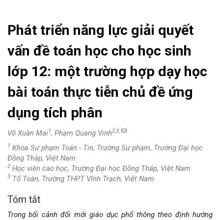
Phát triển năng lực giải quyết
vấn đề toán học cho học sinh
lớp 12: một trường hợp dạy học
bài toán thực tiễn chủ đề ứng
dụng tích phân
1
2,3,
Võ Xuân Mai
, Phạm Quang Vinh
1
Khoa Sư phạm Toán - Tin, Trường Sư phạm, Trường Đại học
Đồng Tháp, Việt Nam
2
Học viên cao học, Trường Đại học Đồng Tháp, Việt Nam
3
Tổ Toán, Trường THPT Vĩnh Trạch, Việt Nam
Tóm tắt
Nội
Trong bối cảnh đổi mới giáo dục phổ thông theo định hướng