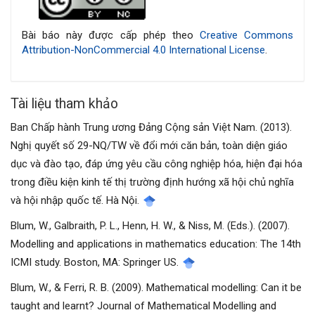
tiết
bài
Bài báo này được cấp phép theo
Creative Commons
Attribution-NonCommercial 4.0 International License
.
viết
Tài liệu tham khảo
Ban Chấp hành Trung ương Đảng Cộng sản Việt Nam. (2013).
Nghị quyết số 29-NQ/TW về đổi mới căn bản, toàn diện giáo
dục và đào tạo, đáp ứng yêu cầu công nghiệp hóa, hiện đại hóa
trong điều kiện kinh tế thị trường định hướng xã hội chủ nghĩa
và hội nhập quốc tế. Hà Nội.
Blum, W., Galbraith, P. L., Henn, H. W., & Niss, M. (Eds.). (2007).
Modelling and applications in mathematics education: The 14th
ICMI study. Boston, MA: Springer US.
Blum, W., & Ferri, R. B. (2009). Mathematical modelling: Can it be
taught and learnt? Journal of Mathematical Modelling and