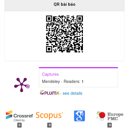
QR bài báo
Captures
Mendeley - Readers:
1
-
see details
##plugins.generic.badges.manag
0
0
0