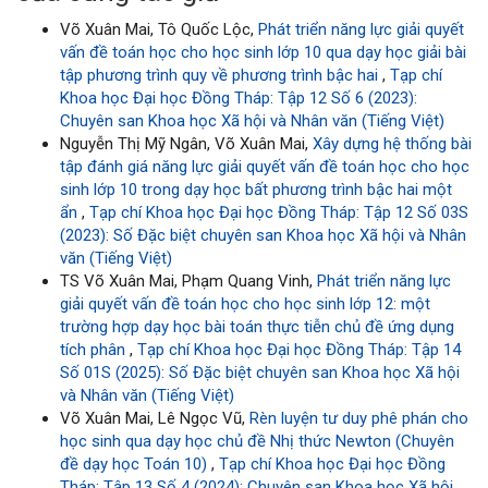
Võ Xuân Mai, Tô Quốc Lộc,
Phát triển năng lực giải quyết
vấn đề toán học cho học sinh lớp 10 qua dạy học giải bài
tập phương trình quy về phương trình bậc hai
,
Tạp chí
Khoa học Đại học Đồng Tháp: Tập 12 Số 6 (2023):
Chuyên san Khoa học Xã hội và Nhân văn (Tiếng Việt)
Nguyễn Thị Mỹ Ngân, Võ Xuân Mai,
Xây dựng hệ thống bài
tập đánh giá năng lực giải quyết vấn đề toán học cho học
sinh lớp 10 trong dạy học bất phương trình bậc hai một
ẩn
,
Tạp chí Khoa học Đại học Đồng Tháp: Tập 12 Số 03S
(2023): Số Đặc biệt chuyên san Khoa học Xã hội và Nhân
văn (Tiếng Việt)
TS Võ Xuân Mai, Phạm Quang Vinh,
Phát triển năng lực
giải quyết vấn đề toán học cho học sinh lớp 12: một
trường hợp dạy học bài toán thực tiễn chủ đề ứng dụng
tích phân
,
Tạp chí Khoa học Đại học Đồng Tháp: Tập 14
Số 01S (2025): Số Đặc biệt chuyên san Khoa học Xã hội
và Nhân văn (Tiếng Việt)
Võ Xuân Mai, Lê Ngọc Vũ,
Rèn luyện tư duy phê phán cho
học sinh qua dạy học chủ đề Nhị thức Newton (Chuyên
đề dạy học Toán 10)
,
Tạp chí Khoa học Đại học Đồng
Tháp: Tập 13 Số 4 (2024): Chuyên san Khoa học Xã hội