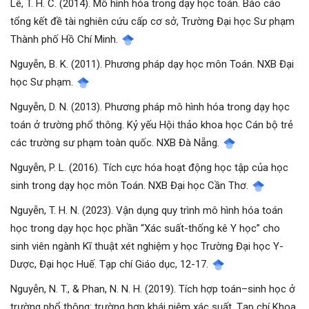
Lê, T. H. C. (2014). Mô hình hóa trong dạy học toán. Báo cáo
tổng kết đề tài nghiên cứu cấp cơ sở, Trường Đại học Sư phạm
Thành phố Hồ Chí Minh.
Nguyễn, B. K. (2011). Phương pháp dạy học môn Toán. NXB Đại
học Sư phạm.
Nguyễn, D. N. (2013). Phương pháp mô hình hóa trong dạy học
toán ở trường phổ thông. Kỷ yếu Hội thảo khoa học Cán bộ trẻ
các trường sư phạm toàn quốc. NXB Đà Nẵng.
Nguyễn, P. L. (2016). Tích cực hóa hoạt động học tập của học
sinh trong dạy học môn Toán. NXB Đại học Cần Thơ.
Nguyễn, T. H. N. (2023). Vận dụng quy trình mô hình hóa toán
học trong dạy học học phần “Xác suất-thống kê Y học” cho
sinh viên ngành Kĩ thuật xét nghiệm y học Trường Đại học Y-
Dược, Đại học Huế. Tạp chí Giáo dục, 12-17.
Nguyễn, N. T., & Phan, N. N. H. (2019). Tích hợp toán–sinh học ở
trường phổ thông: trường hợp khái niệm xác suất. Tạp chí Khoa