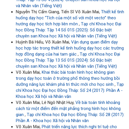
và Nhân văn (Tiếng Việt)
Nguyễn Thị Cẩm Giang, Tiến Sĩ Võ Xuân Mai,
Thiết kế tình
huống dạy học “Tích của một số với một vectơ” theo
hướng dạy học tích hợp liên môn
,
Tạp chí Khoa học Đại
học Đồng Tháp: Tập 14 Số 01S (2025): Số Đặc biệt
chuyên san Khoa học Xã hội và Nhân văn (Tiếng Việt)
Huỳnh Bá Hiếu, Võ Xuân Mai,
Vận dụng quan điểm dạy
học hợp tác trong thiết kế tình huống dạy học các trường
hợp đồng dạng của hai tam giác
,
Tạp chí Khoa học Đại
học Đồng Tháp: Tập 13 Số 01S (2024): Số Đặc biệt
chuyên san Khoa học Xã hội và Nhân văn (Tiếng Việt)
Võ Xuân Mai,
Khai thác bài toán hình học không gian
trong dạy học toán ở trường phổ thông theo hướng bồi
dưỡng năng lực khám phá tri thức mới cho học sinh
,
Tạp
chí Khoa học Đại học Đồng Tháp: Số 24 (2017): Phần A -
Khoa học Xã hội và Nhân văn
Võ Xuân Mai, Lê Ngô Nhật Huy,
Về bài toán tính khoảng
cách từ một điểm đến mặt phẳng trong hình học không
gian
,
Tạp chí Khoa học Đại học Đồng Tháp: Số 28 (2017):
Phần A - Khoa học Xã hội và Nhân văn
Võ Xuân Mai,
Phát triển năng lực thích nghi trí tuệ cho