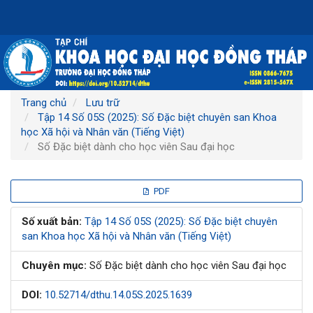
Điều
hướng
chính
Nội
dung
chính
Thanh
Trang chủ
Lưu trữ
bên
Tập 14 Số 05S (2025): Số Đặc biệt chuyên san Khoa
học Xã hội và Nhân văn (Tiếng Việt)
Số Đặc biệt dành cho học viên Sau đại học
Thanh
PDF
bên
Số xuất bản:
Tập 14 Số 05S (2025): Số Đặc biệt chuyên
san Khoa học Xã hội và Nhân văn (Tiếng Việt)
bài
Chuyên mục:
Số Đặc biệt dành cho học viên Sau đại học
viết
DOI:
10.52714/dthu.14.05S.2025.1639