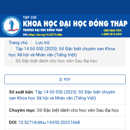
Điều
hướng
chính
Nội
dung
chính
Thanh
Trang chủ
Lưu trữ
bên
Tập 14 Số 05S (2025): Số Đặc biệt chuyên san Khoa
học Xã hội và Nhân văn (Tiếng Việt)
Số Đặc biệt dành cho học viên Sau đại học
Thanh
PDF
bên
Số xuất bản:
Tập 14 Số 05S (2025): Số Đặc biệt chuyên
san Khoa học Xã hội và Nhân văn (Tiếng Việt)
bài
Chuyên mục:
Số Đặc biệt dành cho học viên Sau đại học
viết
DOI:
10.52714/dthu.14.05S.2025.1668