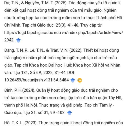
Dư, T. N., & Nguyễn, T. M. T. (2025). Tác động của yếu tố quản lí
đến kết quả hoạt động trải nghiệm của trẻ mẫu giáo: Nghiên
cứu trường hợp tại các trường mầm non tư thục Thành phố Hồ
Chí Minh. Tạp chí Giáo dục, 25(3), 41-46. Truy cập từ
https://tcgd.tapchigiaoduc.edu.vn/index.php/tapchi/article/view/
2942.
Đặng, T. N. P., Lê, T. N., & Trần, V. N. (2022). Thiết kế hoạt động
trải nghiệm nhằm phát triển ngôn ngữ mạch lạc cho trẻ mẫu
giáo. Tạp chí Khoa học Đại học Huế: Khoa học Xã hội và Nhân
văn, Tập 131, Số 6A, 2022, 31-44. DOI:
10.26459/hueunijssh.v131i6A.6484
Đinh, P. H.(2024). Quản lý hoạt động giáo dục trải nghiệm cho
trẻ tại các trường mầm non công lập trên địa bàn quận Tây Hồ,
thành phố Hà Nội. Thực trạng và giải pháp. Tạp chí Tâm lý -
Giáo dục, Tập 31, số 01, 99 -103.
Hồ, T. K. L. (2023). Thực trạng quản lí hoạt động trải nghiệm của