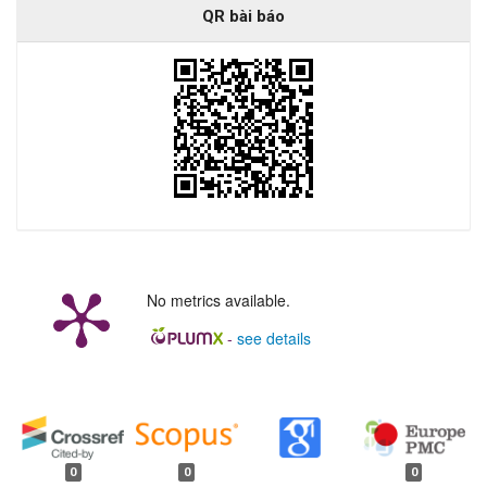
QR bài báo
No metrics available.
-
see details
##plugins.generic.badges.manag
0
0
0