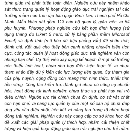
trình giúp trẻ phát triển toàn diện. Nghiên cứu này nhằm khảo
của
sát thực trạng quản lý hoạt động giáo dục trải nghiệm tại các
trường mầm non trên địa bàn quận Bình Tân, Thành phố Hồ Chí
bài
Minh. Mẫu khảo sát gồm 113 cán bộ quản lý, giáo viên và 54
phụ huynh. Phương pháp nghiên cứu kết hợp định lượng (sử
viết
dụng thang đo Likert 5 mức, xử lý bằng phần mềm Microsof
Excel) và định tính (mã hóa dữ liệu phỏng vấn) để phân tích,
đánh giá. Kết quả cho thấy bên cạnh những chuyển biến tích
cực, công tác quản lý hoạt động giáo dục trải nghiệm vẫn còn
những hạn chế. Cụ thể, việc xây dựng kế hoạch ở một số trường
còn thiếu linh hoạt, chưa phù hợp điều kiện thực tế và chưa
tham khảo đầy đủ ý kiến các lực lượng liên quan. Sự tham gia
của phụ huynh, cộng đồng còn mang tính hình thức, thiếu tính
bền vững. Công tác kiểm tra, đánh giá chưa có công cụ chuẩn
hóa, hoạt động rút kinh nghiệm chưa thực sự phát huy vai trò
điều chỉnh. Nguồn lực tài chính chưa ổn định, cơ sở vật chất
còn hạn chế, và năng lực quản lý của một số cán bộ chưa đáp
ứng yêu cầu điều phối, liên kết và sáng tạo trong tổ chức hoạt
động trải nghiệm. Nghiên cứu này cung cấp cơ sở khoa học để
đề xuất các giải pháp quản lý thích hợp, nhằm cải thiện chất
lượng và hiệu quả hoạt động giáo dục trải nghiệm cho trẻ mầm