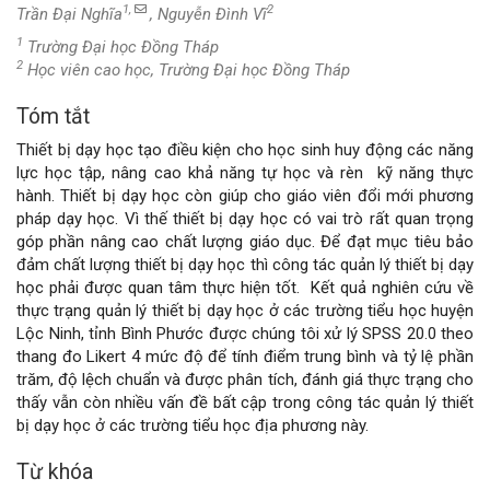
1,
2
Trần Đại Nghĩa
, Nguyễn Đình Vĩ
1
Trường Đại học Đồng Tháp
2
Học viên cao học, Trường Đại học Đồng Tháp
Tóm tắt
Nội
Thiết bị dạy học tạo điều kiện cho học sinh huy động các năng
dung
lực học tập, nâng cao khả năng tự học và rèn kỹ năng thực
hành. Thiết bị dạy học còn giúp cho giáo viên đổi mới phương
chính
pháp dạy học. Vì thế thiết bị dạy học có vai trò rất quan trọng
góp phần nâng cao chất lượng giáo dục. Để đạt mục tiêu bảo
của
đảm chất lượng thiết bị dạy học thì công tác quản lý thiết bị dạy
học phải được quan tâm thực hiện tốt.
Kết quả nghiên cứu về
bài
thực trạng quản lý thiết bị dạy học ở các trường tiểu học huyện
Lộc Ninh, tỉnh Bình Phước được chúng tôi xử lý SPSS 20.0 theo
viết
thang đo Likert 4 mức độ để tính điểm trung bình và tỷ lệ phần
trăm, độ lệch chuẩn và được phân tích, đánh giá thực trạng cho
thấy vẫn còn nhiều vấn đề bất cập trong công tác quản lý thiết
bị dạy học ở các trường tiểu học địa phương này.
Từ khóa