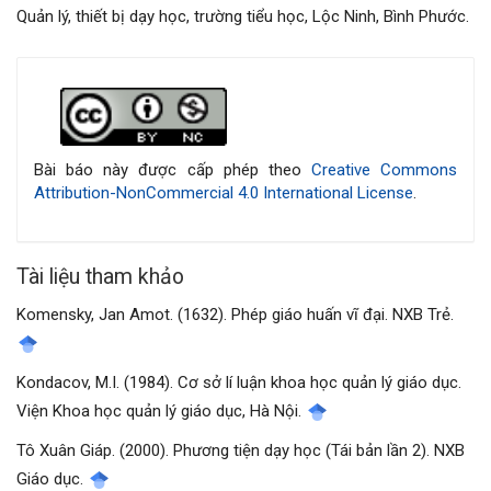
Quản lý, thiết bị dạy học, trường tiểu học, Lộc Ninh, Bình Phước.
Chi
tiết
bài
Bài báo này được cấp phép theo
Creative Commons
Attribution-NonCommercial 4.0 International License
.
viết
Tài liệu tham khảo
Komensky, Jan Amot. (1632). Phép giáo huấn vĩ đại. NXB Trẻ.
Kondacov, M.I. (1984). Cơ sở lí luận khoa học quản lý giáo dục.
Viện Khoa học quản lý giáo dục, Hà Nội.
Tô Xuân Giáp. (2000). Phương tiện dạy học (Tái bản lần 2). NXB
Giáo dục.