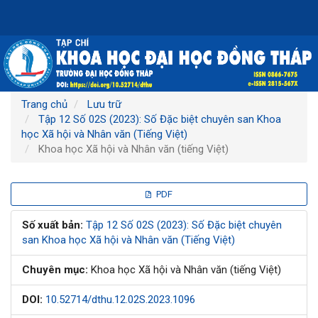
Điều
hướng
chính
Nội
dung
chính
Thanh
Trang chủ
Lưu trữ
bên
Tập 12 Số 02S (2023): Số Đặc biệt chuyên san Khoa
học Xã hội và Nhân văn (Tiếng Việt)
Khoa học Xã hội và Nhân văn (tiếng Việt)
Thanh
PDF
bên
Số xuất bản:
Tập 12 Số 02S (2023): Số Đặc biệt chuyên
san Khoa học Xã hội và Nhân văn (Tiếng Việt)
bài
Chuyên mục:
Khoa học Xã hội và Nhân văn (tiếng Việt)
viết
DOI:
10.52714/dthu.12.02S.2023.1096