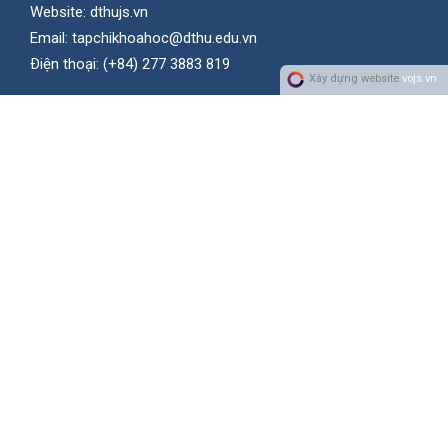
Website:
dthujs.vn
Email:
tapchikhoahoc@dthu.edu.vn
Ðiện thoại:
(+84) 277 3883 819