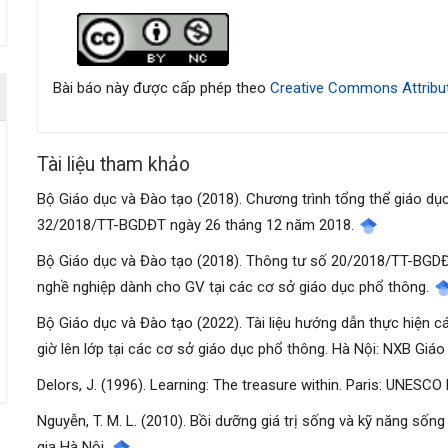
Chi
tiết
bài
Bài báo này được cấp phép theo
Creative Commons Attribut
viết
Tài liệu tham khảo
Bộ Giáo dục và Đào tạo (2018). Chương trình tổng thể giáo d
32/2018/TT-BGDĐT ngày 26 tháng 12 năm 2018.
Bộ Giáo dục và Đào tạo (2018). Thông tư số 20/2018/TT-BGD
nghề nghiệp dành cho GV tại các cơ sở giáo dục phổ thông.
Bộ Giáo dục và Đào tạo (2022). Tài liệu hướng dẫn thực hiện 
giờ lên lớp tại các cơ sở giáo dục phổ thông. Hà Nội: NXB Giá
Delors, J. (1996). Learning: The treasure within. Paris: UNESCO
Nguyễn, T. M. L. (2010). Bồi dưỡng giá trị sống và kỹ năng sốn
gia Hà Nội.