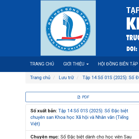
Điều
hướng
chính
Nội
dung
chính
Thanh
bên
TRANG CHỦ
GIỚI THIỆU
HỘI ĐỒNG BIÊN TẬ
Trang chủ
Lưu trữ
Tập 14 Số 01S (2025): Số Đ
Thanh
PDF
bên
Số xuất bản:
Tập 14 Số 01S (2025): Số Đặc biệt
chuyên san Khoa học Xã hội và Nhân văn (Tiếng
bài
Việt)
viết
Chuyên mục:
Số Đặc biệt dành cho học viên Sau