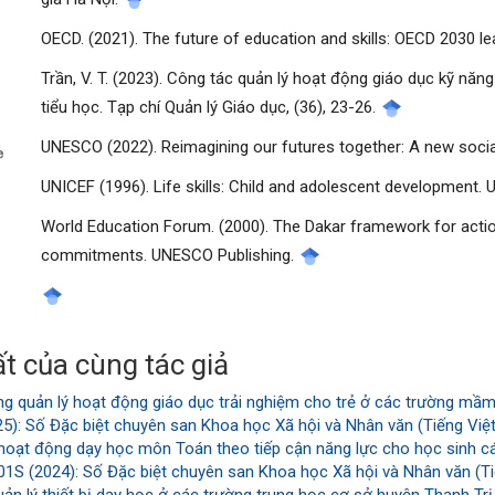
OECD. (2021). The future of education and skills: OECD 2030 l
Trần, V. T. (2023). Công tác quản lý hoạt động giáo dục kỹ nă
tiểu học. Tạp chí Quản lý Giáo dục, (36), 23-26.
manager.settings.showBlockTitle##
UNESCO (2022). Reimagining our futures together: A new socia
UNICEF (1996). Life skills: Child and adolescent development. 
World Education Forum. (2000). The Dakar framework for action
commitments. UNESCO Publishing.
t của cùng tác giả
ng quản lý hoạt động giáo dục trải nghiệm cho trẻ ở các trường mầ
): Số Đặc biệt chuyên san Khoa học Xã hội và Nhân văn (Tiếng Việt
 hoạt động dạy học môn Toán theo tiếp cận năng lực cho học sinh c
1S (2024): Số Đặc biệt chuyên san Khoa học Xã hội và Nhân văn (Ti