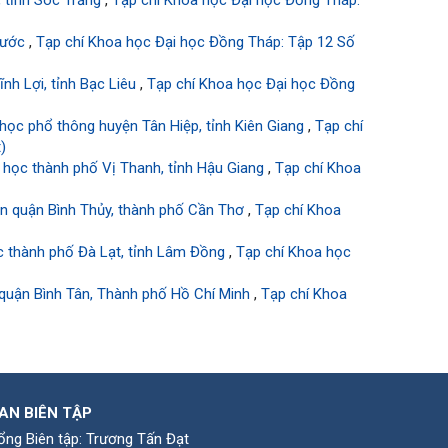
, tỉnh Sóc Trăng
,
Tạp chí Khoa học Đại học Đồng Tháp:
Phước
,
Tạp chí Khoa học Đại học Đồng Tháp: Tập 12 Số
nh Lợi, tỉnh Bạc Liêu
,
Tạp chí Khoa học Đại học Đồng
 học phổ thông huyện Tân Hiệp, tỉnh Kiên Giang
,
Tạp chí
)
u học thành phố Vị Thanh, tỉnh Hậu Giang
,
Tạp chí Khoa
on quận Bình Thủy, thành phố Cần Thơ
,
Tạp chí Khoa
c thành phố Đà Lạt, tỉnh Lâm Đồng
,
Tạp chí Khoa học
quận Bình Tân, Thành phố Hồ Chí Minh
,
Tạp chí Khoa
AN BIÊN TẬP
ổng Biên tập: Trương Tấn Đạt