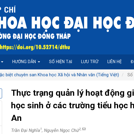
P
HƯỚNG DẪN
SỐ HIỆN TẠI
LƯU TRỮ
LIÊN HỆ
Đ
ặc biệt chuyên san Khoa học Xã hội và Nhân văn (Tiếng Việt)
Số 
Thực trạng quản lý hoạt động g
học sinh ở các trường tiểu học 
An
1
2,
Trần Đại Nghĩa
, Nguyễn Ngọc Chứ