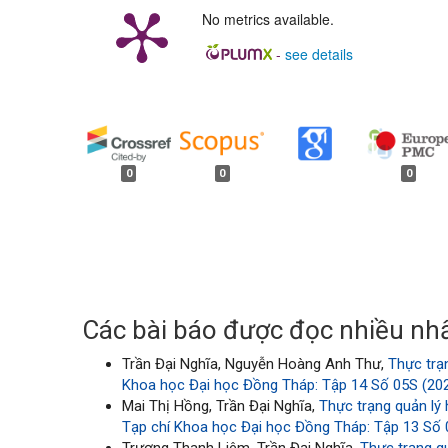
No metrics available.
-
see details
##plugins.generic.badges.
0
0
0
Các bài báo được đọc nhiều nhấ
Trần Đại Nghĩa, Nguyễn Hoàng Anh Thư,
Thực trạ
Khoa học Đại học Đồng Tháp: Tập 14 Số 05S (2025
Mai Thị Hồng, Trần Đại Nghĩa,
Thực trạng quản lý
Tạp chí Khoa học Đại học Đồng Tháp: Tập 13 Số 0