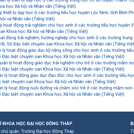
ản lý thiết bị dạy học ở các trường trung học cơ sở huyện Thạnh Trị
oa học Xã hội và Nhân văn (Tiếng Việt)
ý thiết bị dạy học ở các trường tiểu học huyện Lộc Ninh, tỉnh Bình 
ội và Nhân văn (Tiếng Việt)
ý hoạt động trải nghiệm cho học sinh ở các trường tiểu học huyện Vĩ
san Khoa học Xã hội và Nhân văn (Tiếng Việt)
oạt động trải nghiệm, hướng nghiệp cho học sinh ở các trường trung
): Số Đặc biệt chuyên san Khoa học Xã hội và Nhân văn (Tiếng Việt
 lý hoạt động giáo dục kỹ năng sống cho học sinh ở các trường tiể
 Đặc biệt chuyên san Khoa học Xã hội và Nhân văn (Tiếng Việt)
quản lý hoạt động giáo dục trải nghiệm cho trẻ ở các trường mầm n
 Đặc biệt chuyên san Khoa học Xã hội và Nhân văn (Tiếng Việt)
n lý hoạt động giáo dục đạo đức cho học sinh ở các trường tiểu họ
 biệt chuyên san Khoa học Xã hội và Nhân văn (Tiếng Việt)
ản lý hoạt động nuôi dưỡng và chăm sóc trẻ ở các trường mầm non 
 Đặc biệt chuyên san Khoa học Xã hội và Nhân văn (Tiếng Việt)
Í KHOA HỌC ĐẠI HỌC ĐỒNG THÁP
B
 chủ quản: Trường Đại học Đồng Tháp
T