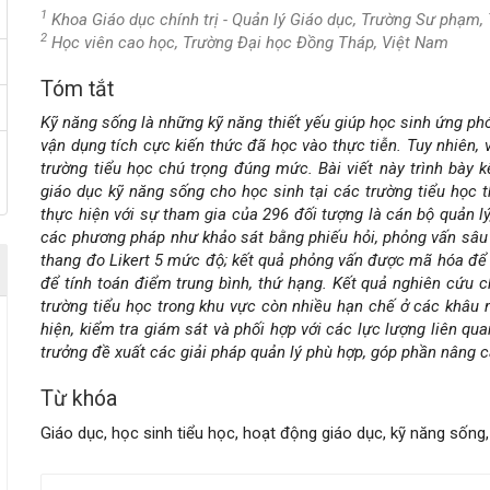
1
Khoa Giáo dục chính trị - Quản lý Giáo dục, Trường Sư phạm
2
Học viên cao học, Trường Đại học Đồng Tháp, Việt Nam
Tóm tắt
Nội
Kỹ năng sống là những kỹ năng thiết yếu giúp học sinh ứng phó
dung
vận dụng tích cực kiến thức đã học vào thực tiễn. Tuy nhiên,
trường tiểu học chú trọng đúng mức. Bài viết này trình bày 
chính
giáo dục kỹ năng sống cho học sinh tại các trường tiểu học
thực hiện với sự tham gia của 296 đối tượng là cán bộ quản lý
của
các phương pháp như khảo sát bằng phiếu hỏi, phỏng vấn sâu v
thang đo Likert 5 mức độ; kết quả phỏng vấn được mã hóa để 
bài
để tính toán điểm trung bình, thứ hạng. Kết quả nghiên cứu c
trường tiểu học trong khu vực còn nhiều hạn chế ở các khâu n
viết
hiện, kiểm tra giám sát và phối hợp với các lực lượng liên qu
trưởng đề xuất các giải pháp quản lý phù hợp, góp phần nâng c
Từ khóa
Giáo dục, học sinh tiểu học, hoạt động giáo dục, kỹ năng sống, 