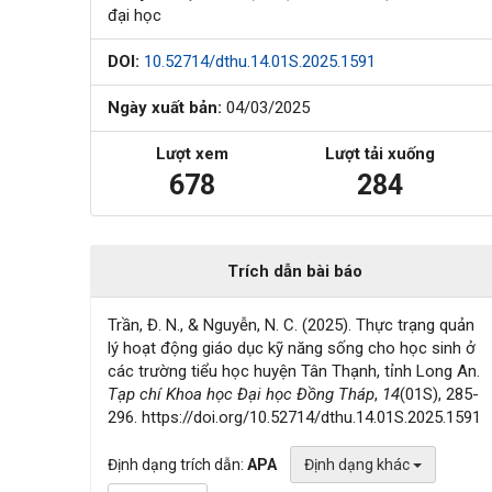
đại học
DOI:
10.52714/dthu.14.01S.2025.1591
Ngày xuất bản:
04/03/2025
Lượt xem
Lượt tải xuống
678
284
Trích dẫn bài báo
Trần, Đ. N., & Nguyễn, N. C. (2025). Thực trạng quản
lý hoạt động giáo dục kỹ năng sống cho học sinh ở
các trường tiểu học huyện Tân Thạnh, tỉnh Long An.
Tạp chí Khoa học Đại học Đồng Tháp
,
14
(01S), 285-
296. https://doi.org/10.52714/dthu.14.01S.2025.1591
Định dạng trích dẫn:
APA
Định dạng khác