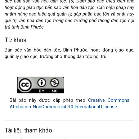
dục bản sắc văn hóa dân tộc; (5) Đảm bảo các điều kiện cho
hoạt động giáo dục bản sắc văn hóa dân tộc. Các biện pháp này
nhằm nâng cao hiệu quả quản lý, góp phần bảo tồn và phát huy
giá trị văn hóa dân tộc trong các trường phổ thông dân tộc nội
trú tỉnh Bình Phước.
Từ khóa
Bản sắc văn hóa dân tộc, Bình Phước, hoạt động giáo dục,
quản lý giáo dục, trường phổ thông dân tộc nội trú.
Chi
tiết
bài
Bài báo này được cấp phép theo
Creative Commons
Attribution-NonCommercial 4.0 International License
.
viết
Tài liệu tham khảo