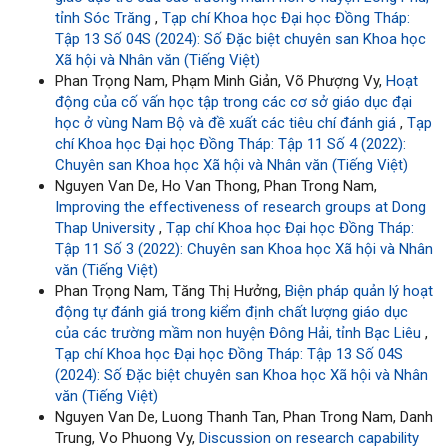
tỉnh Sóc Trăng
,
Tạp chí Khoa học Đại học Đồng Tháp:
Tập 13 Số 04S (2024): Số Đặc biệt chuyên san Khoa học
Xã hội và Nhân văn (Tiếng Việt)
Phan Trọng Nam, Phạm Minh Giản, Võ Phượng Vy,
Hoạt
động của cố vấn học tập trong các cơ sở giáo dục đại
học ở vùng Nam Bộ và đề xuất các tiêu chí đánh giá
,
Tạp
chí Khoa học Đại học Đồng Tháp: Tập 11 Số 4 (2022):
Chuyên san Khoa học Xã hội và Nhân văn (Tiếng Việt)
Nguyen Van De, Ho Van Thong, Phan Trong Nam,
Improving the effectiveness of research groups at Dong
Thap University
,
Tạp chí Khoa học Đại học Đồng Tháp:
Tập 11 Số 3 (2022): Chuyên san Khoa học Xã hội và Nhân
văn (Tiếng Việt)
Phan Trọng Nam, Tăng Thị Hưởng,
Biện pháp quản lý hoạt
động tự đánh giá trong kiểm định chất lượng giáo dục
của các trường mầm non huyện Đông Hải, tỉnh Bạc Liêu
,
Tạp chí Khoa học Đại học Đồng Tháp: Tập 13 Số 04S
(2024): Số Đặc biệt chuyên san Khoa học Xã hội và Nhân
văn (Tiếng Việt)
Nguyen Van De, Luong Thanh Tan, Phan Trong Nam, Danh
Trung, Vo Phuong Vy,
Discussion on research capability