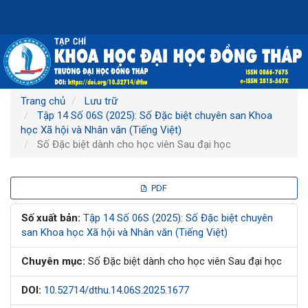
Điều
hướng
chính
Nội
dung
chính
Thanh
Trang chủ
Lưu trữ
bên
Tập 14 Số 06S (2025): Số Đặc biệt chuyên san Khoa
học Xã hội và Nhân văn (Tiếng Việt)
Số Đặc biệt dành cho học viên Sau đại học
Thanh
PDF
bên
Số xuất bản:
Tập 14 Số 06S (2025): Số Đặc biệt chuyên
san Khoa học Xã hội và Nhân văn (Tiếng Việt)
bài
Chuyên mục:
Số Đặc biệt dành cho học viên Sau đại học
viết
DOI:
10.52714/dthu.14.06S.2025.1677