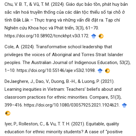
Chu, V. B. T., & Vũ, T. M. (2024). Giáo dục bảo tồn, phát huy bản
sắc văn hoá truyền thống của các dân tộc thiểu số tại chỗ ở
tỉnh Đắk Lắk – Thực trạng và những vấn đề đặt ra. Tạp chí
Nghiên cứu Khoa học và Phát triển, 3(3), 61–70.
https://doi.org/10.58902/tcnckhpt.v3i3.172.
Cole, A. (2024). Transformative school leadership that
privileges the voices of Aboriginal and Torres Strait Islander
peoples. The Australian Journal of Indigenous Education, 53(2),
1–10. https://doi.org/10.55146/ajie.v53i2.1098.
DeJaeghere, J., Dao, V., Duong, B.-H., & Luong, P. (2021).
Learning inequities in Vietnam: Teachers’ beliefs about and
classroom practices for ethnic minorities. Compare, 51(3),
399–416. https://doi.org/10.1080/03057925.2021.1924621.
Iyer, P., Rolleston, C., & Vu, T. T. H. (2021). Equitable, quality
education for ethnic minority students? A case of “positive