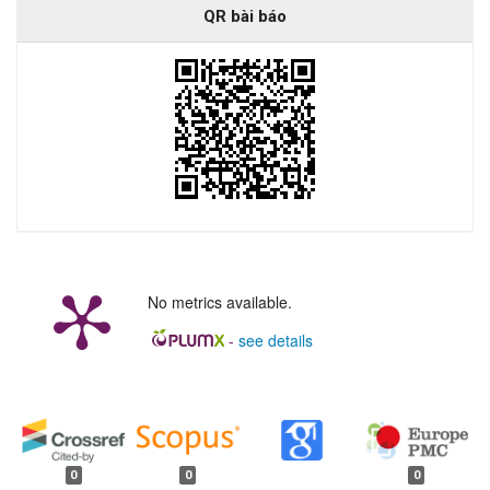
QR bài báo
No metrics available.
-
see details
##plugins.generic.badges.manag
0
0
0