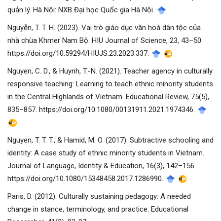
quản lý. Hà Nội: NXB Đại học Quốc gia Hà Nội.
Nguyễn, T. T. H. (2023). Vai trò giáo dục văn hoá dân tộc của
nhà chùa Khmer Nam Bộ. HIU Journal of Science, 23, 43–50.
https://doi.org/10.59294/HIUJS.23.2023.337.
Nguyen, C. D., & Huynh, T.-N. (2021). Teacher agency in culturally
responsive teaching: Learning to teach ethnic minority students
in the Central Highlands of Vietnam. Educational Review, 75(5),
835–857. https://doi.org/10.1080/00131911.2021.1974346.
Nguyen, T. T. T., & Hamid, M. O. (2017). Subtractive schooling and
identity: A case study of ethnic minority students in Vietnam.
Journal of Language, Identity & Education, 16(3), 142–156.
https://doi.org/10.1080/15348458.2017.1286990.
Paris, D. (2012). Culturally sustaining pedagogy: A needed
change in stance, terminology, and practice. Educational