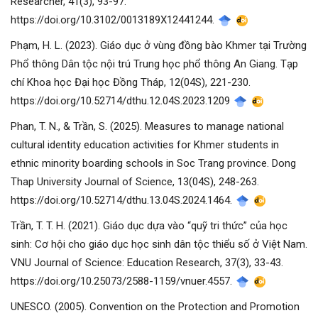
Researcher, 41(3), 93-97.
https://doi.org/10.3102/0013189X12441244.
Phạm, H. L. (2023). Giáo dục ở vùng đồng bào Khmer tại Trường
Phổ thông Dân tộc nội trú Trung học phổ thông An Giang. Tạp
chí Khoa học Đại học Đồng Tháp, 12(04S), 221-230.
https://doi.org/10.52714/dthu.12.04S.2023.1209
Phan, T. N., & Trần, S. (2025). Measures to manage national
cultural identity education activities for Khmer students in
ethnic minority boarding schools in Soc Trang province. Dong
Thap University Journal of Science, 13(04S), 248-263.
https://doi.org/10.52714/dthu.13.04S.2024.1464.
Trần, T. T. H. (2021). Giáo dục dựa vào “quỹ tri thức” của học
sinh: Cơ hội cho giáo dục học sinh dân tộc thiểu số ở Việt Nam.
VNU Journal of Science: Education Research, 37(3), 33-43.
https://doi.org/10.25073/2588-1159/vnuer.4557.
UNESCO. (2005). Convention on the Protection and Promotion