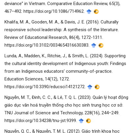
deviance” in Vietnam. Comparative Education Review, 65(3),
467–492. https://doi.org/10.1086/714962.
Khalifa, M. A., Gooden, M. A., & Davis, J. E. (2016). Culturally
responsive school leadership: A synthesis of the literature.
Review of Educational Research, 86(4), 1272-1311.
https://doi.org/10.3102/0034654316630383.
Lunda, A., Madden, K., Ritchie, J., & Smith, L. (2024). Supporting
the cultural identity development of Indigenous youth: Findings
from an Indigenous educators’ community-of-practice.
Education Sciences, 14(12), 1272.
https://doi.org/10.3390/educsci14121272.
Nguyễn, M. T., Đinh, C. C., & Lê, T. Q. L. (2023). Quản lý hoạt động
giáo dục văn hoá truyền thống cho học sinh trung học cơ sở.
TNU Journal of Science and Technology, 228(16), 244–249.
https://doi.org/10.34238/tnu-jst.9399.
Nguyễn, Q. C., & Nguyễn, T. M. L. (2012). Giáo trình khoa học