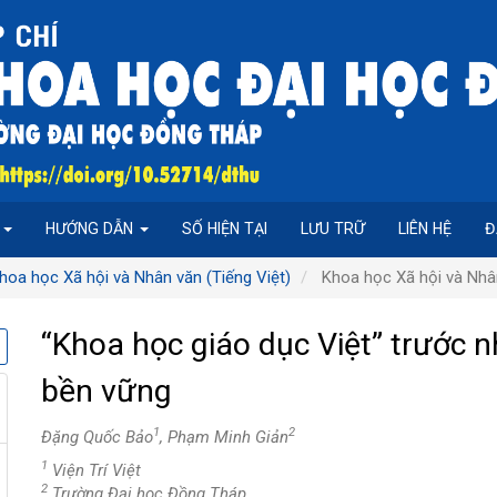
P
HƯỚNG DẪN
SỐ HIỆN TẠI
LƯU TRỮ
LIÊN HỆ
Đ
hoa học Xã hội và Nhân văn (Tiếng Việt)
Khoa học Xã hội và Nhân
“Khoa học giáo dục Việt” trước nh
bền vững
1
2
Đặng Quốc Bảo
, Phạm Minh Giản
1
Viện Trí Việt
2
Trường Đại học Đồng Tháp