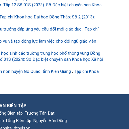
: Tập 12 Số 01S (2023): Số Đặc biệt chuyên san Khoa
Tạp chí Khoa học Đại học Đồng Tháp: Số 2 (2013):
iệu trưởng đáp ứng yêu cầu đổi mới giáo dục
,
Tạp chí
 vụ và tạo động lực làm việc cho đội ngũ giáo viên
n
o học sinh các trường trung học phổ thông vùng Đồng
ố 01S (2024): Số Đặc biệt chuyên san Khoa học Xã hội
ầm non huyện Gò Quao, tỉnh Kiên Giang
,
Tạp chí Khoa
AN BIÊN TẬP
ổng Biên tập: Trương Tấn Đạt
hó Tổng Biên tập: Nguyễn Văn Dũng
ebsite:
dthujs.vn