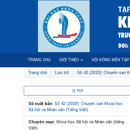
Điều
hướng
chính
Nội
dung
chính
Thanh
bên
TRANG CHỦ
GIỚI THIỆU
HỘI ĐỒNG BIÊN TẬ
Trang chủ
Lưu trữ
Số 42 (2020): Chuyên san K
Thanh
PDF
bên
Số xuất bản:
Số 42 (2020): Chuyên san Khoa học
Xã hội và Nhân văn (Tiếng Việt)
bài
Chuyên mục:
Khoa học Xã hội và Nhân văn (tiếng
viết
Việt)