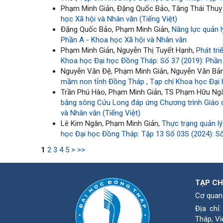
Phạm Minh Giản, Đặng Quốc Bảo, Tăng Thái Thu
học Xã hội và Nhân văn (Tiếng Việt)
Đặng Quốc Bảo, Phạm Minh Giản,
Năng lực quản l
Phần A - Khoa học Xã hội và Nhân văn
Phạm Minh Giản, Nguyễn Thị Tuyết Hạnh,
Phát tr
Khoa học Đại học Đồng Tháp: Số 37 (2019): Phần
Nguyễn Văn Đệ, Phạm Minh Giản, Nguyễn Văn Bả
mầm non tỉnh Đồng Tháp
,
Tạp chí Khoa học Đại 
Trần Phú Hào, Phạm Minh Giản, TS Phạm Hữu Ngã
bằng sông Cửu Long đáp ứng Chương trình Giáo
và Nhân văn (Tiếng Việt)
Lê Kim Ngân, Phạm Minh Giản,
Thực trạng quản l
học Đại học Đồng Tháp: Tập 13 Số 03S (2024): Số
1
2
3
4
5
>
>>
TẠP CH
Cơ quan
Địa chỉ
Tháp, Vi