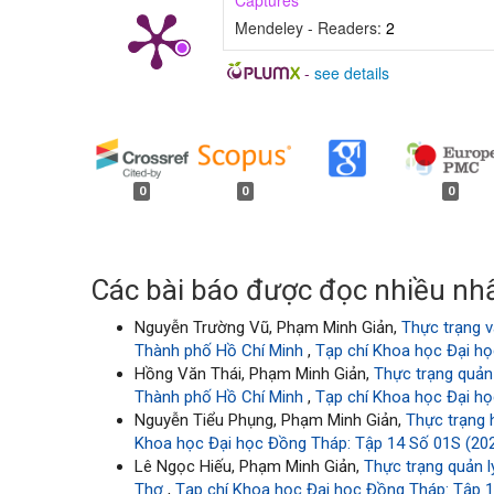
Captures
Mendeley - Readers:
2
-
see details
##plugins.generic.badges.
0
0
0
Các bài báo được đọc nhiều nhấ
Nguyễn Trường Vũ, Phạm Minh Giản,
Thực trạng v
Thành phố Hồ Chí Minh
,
Tạp chí Khoa học Đại họ
Hồng Văn Thái, Phạm Minh Giản,
Thực trạng quản
Thành phố Hồ Chí Minh
,
Tạp chí Khoa học Đại họ
Nguyễn Tiểu Phụng, Phạm Minh Giản,
Thực trạng 
Khoa học Đại học Đồng Tháp: Tập 14 Số 01S (2025
Lê Ngọc Hiếu, Phạm Minh Giản,
Thực trạng quản 
Thơ
,
Tạp chí Khoa học Đại học Đồng Tháp: Tập 13