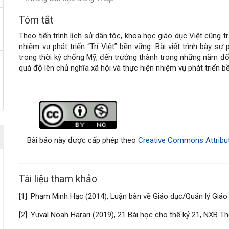
Tóm tắt
Nội
Theo tiến trình lịch sử dân tộc, khoa học giáo dục Việt cũng 
dung
nhiệm vụ phát triển “Trí Việt” bền vững. Bài viết trình bày sự
trong thời kỳ chống Mỹ, đến trưởng thành trong những năm đổi
chính
quá độ lên chủ nghĩa xã hội và thực hiện nhiệm vụ phát triển bề
của
Chi
bài
tiết
viết
bài
Bài báo này được cấp phép theo
Creative Commons Attribut
viết
Tài liệu tham khảo
[1]. Phạm Minh Hạc (2014), Luận bàn về Giáo dục/Quản lý Giáo
[2]. Yuval Noah Harari (2019), 21 Bài học cho thế kỷ 21, NXB T