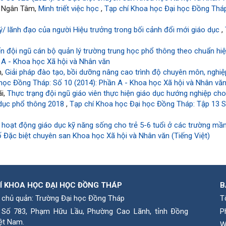
ỵ Ngân Tâm,
Minh triết việc học
,
Tạp chí Khoa học Đại học Đồng Tháp
ý/ lãnh đạo của người Hiệu trưởng trong bối cảnh đổi mới giáo dục
,
iển đội ngũ cán bộ quản lý trường trung học phổ thông theo chuẩn h
 A - Khoa học Xã hội và Nhân văn
n,
Giải pháp đào tạo, bồi dưỡng nâng cao trình độ chuyên môn, nghiệp
học Đồng Tháp: Số 10 (2014): Phần A - Khoa học Xã hội và Nhân vă
i,
Thực trạng đội ngũ giáo viên thực hiện giáo dục hướng nghiệp ch
 dục phổ thông 2018
,
Tạp chí Khoa học Đại học Đồng Tháp: Tập 13 S
ý hoạt động giáo dục kỹ năng sống cho trẻ 5-6 tuổi ở các trường m
 Đặc biệt chuyên san Khoa học Xã hội và Nhân văn (Tiếng Việt)
Í KHOA HỌC ĐẠI HỌC ĐỒNG THÁP
B
 chủ quản: Trường Đại học Đồng Tháp
T
: Số 783, Phạm Hữu Lầu, Phường Cao Lãnh, tỉnh Ðồng
P
ệt Nam.
W