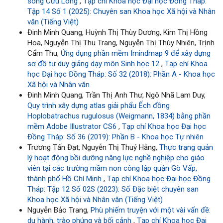
sông Cửu Long
,
Tạp chí Khoa học Đại học Đồng Tháp:
Tập 14 Số 1 (2025): Chuyên san Khoa học Xã hội và Nhân
văn (Tiếng Việt)
Đinh Minh Quang, Huỳnh Thị Thùy Dương, Kim Thị Hồng
Hoa, Nguyễn Thị Thu Trang, Nguyễn Thị Thùy Nhiên, Trịnh
Cẩm Thu,
Ứng dụng phần mềm Imindmap 9 để xây dựng
sơ đồ tư duy giảng dạy môn Sinh học 12
,
Tạp chí Khoa
học Đại học Đồng Tháp: Số 32 (2018): Phần A - Khoa học
Xã hội và Nhân văn
Đinh Minh Quang, Trần Thị Anh Thư, Ngô Nhã Lam Duy,
Quy trình xây dựng atlas giải phẩu Ếch đồng
Hoplobatrachus rugulosus (Weigmann, 1834) bằng phần
mềm Adobe Illustrator CS6
,
Tạp chí Khoa học Đại học
Đồng Tháp: Số 36 (2019): Phần B - Khoa học Tự nhiên
Trương Tấn Đạt, Nguyễn Thị Thuý Hằng,
Thực trạng quản
lý hoạt động bồi dưỡng năng lực nghề nghiệp cho giáo
viên tại các trường mầm non công lập quận Gò Vấp,
thành phố Hồ Chí Minh
,
Tạp chí Khoa học Đại học Đồng
Tháp: Tập 12 Số 02S (2023): Số Đặc biệt chuyên san
Khoa học Xã hội và Nhân văn (Tiếng Việt)
Nguyễn Bảo Trang,
Phù phiếm truyện với một vài vấn đề:
du hành, trào phúng và bối cảnh
,
Tạp chí Khoa học Đại