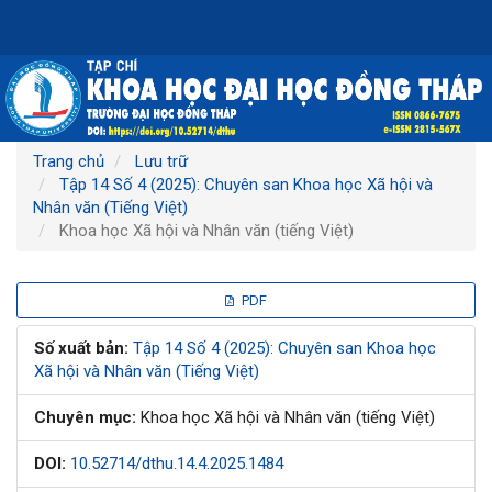
Điều
hướng
chính
Nội
dung
chính
Thanh
Trang chủ
Lưu trữ
bên
Tập 14 Số 4 (2025): Chuyên san Khoa học Xã hội và
Nhân văn (Tiếng Việt)
Khoa học Xã hội và Nhân văn (tiếng Việt)
Thanh
PDF
bên
Số xuất bản:
Tập 14 Số 4 (2025): Chuyên san Khoa học
Xã hội và Nhân văn (Tiếng Việt)
bài
Chuyên mục:
Khoa học Xã hội và Nhân văn (tiếng Việt)
viết
DOI:
10.52714/dthu.14.4.2025.1484