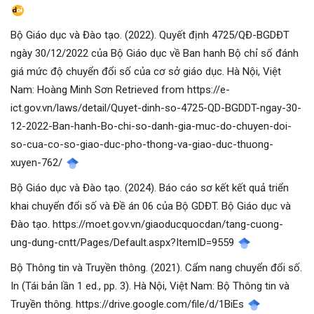
Bộ Giáo dục và Đào tạo. (2022). Quyết định 4725/QĐ-BGDĐT
ngày 30/12/2022 của Bộ Giáo dục về Ban hanh Bộ chỉ số đánh
giá mức độ chuyển đổi số của cơ sở giáo dục. Hà Nội, Việt
Nam: Hoàng Minh Sơn Retrieved from https://e-
ict.gov.vn/laws/detail/Quyet-dinh-so-4725-QD-BGDDT-ngay-30-
12-2022-Ban-hanh-Bo-chi-so-danh-gia-muc-do-chuyen-doi-
so-cua-co-so-giao-duc-pho-thong-va-giao-duc-thuong-
xuyen-762/
Bộ Giáo dục và Đào tạo. (2024). Báo cáo sơ kết kết quả triển
khai chuyển đổi số và Đề án 06 của Bộ GDĐT. Bộ Giáo dục và
Đào tạo. https://moet.gov.vn/giaoducquocdan/tang-cuong-
ung-dung-cntt/Pages/Default.aspx?ItemID=9559
Bộ Thông tin và Truyền thông. (2021). Cẩm nang chuyển đổi số.
In (Tái bản lần 1 ed., pp. 3). Hà Nội, Việt Nam: Bộ Thông tin và
Truyền thông. https://drive.google.com/file/d/1BiEs