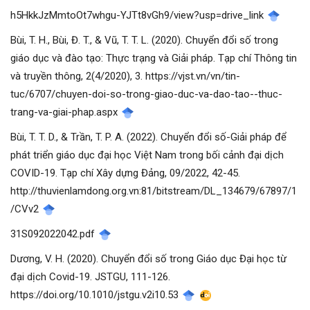
h5HkkJzMmtoOt7whgu-YJTt8vGh9/view?usp=drive_link
Bùi, T. H., Bùi, Đ. T., & Vũ, T. T. L. (2020). Chuyển đổi số trong
giáo dục và đào tạo: Thực trạng và Giải pháp. Tạp chí Thông tin
và truyền thông, 2(4/2020), 3. https://vjst.vn/vn/tin-
tuc/6707/chuyen-doi-so-trong-giao-duc-va-dao-tao--thuc-
trang-va-giai-phap.aspx
Bùi, T. T. D., & Trần, T. P. A. (2022). Chuyển đổi số-Giải pháp để
phát triển giáo dục đại học Việt Nam trong bối cảnh đại dịch
COVID-19. Tạp chí Xây dựng Đảng, 09/2022, 42-45.
http://thuvienlamdong.org.vn:81/bitstream/DL_134679/67897/1
/CVv2
31S092022042.pdf
Dương, V. H. (2020). Chuyển đổi số trong Giáo dục Đại học từ
đại dịch Covid-19. JSTGU, 111-126.
https://doi.org/10.1010/jstgu.v2i10.53