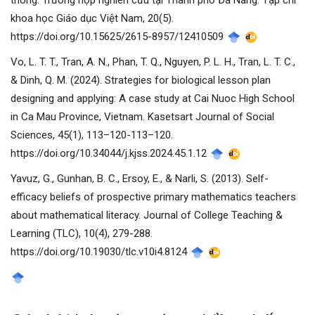
thông: Trường hợp nghiên cứu tại Thành phố Đà Nẵng. Tạp chí
khoa học Giáo dục Việt Nam, 20(5).
https://doi.org/10.15625/2615-8957/12410509
Vo, L. T. T., Tran, A. N., Phan, T. Q., Nguyen, P. L. H., Tran, L. T. C.,
& Dinh, Q. M. (2024). Strategies for biological lesson plan
designing and applying: A case study at Cai Nuoc High School
in Ca Mau Province, Vietnam. Kasetsart Journal of Social
Sciences, 45(1), 113–120-113–120.
https://doi.org/10.34044/j.kjss.2024.45.1.12
Yavuz, G., Gunhan, B. C., Ersoy, E., & Narli, S. (2013). Self-
efficacy beliefs of prospective primary mathematics teachers
about mathematical literacy. Journal of College Teaching &
Learning (TLC), 10(4), 279-288.
https://doi.org/10.19030/tlc.v10i4.8124