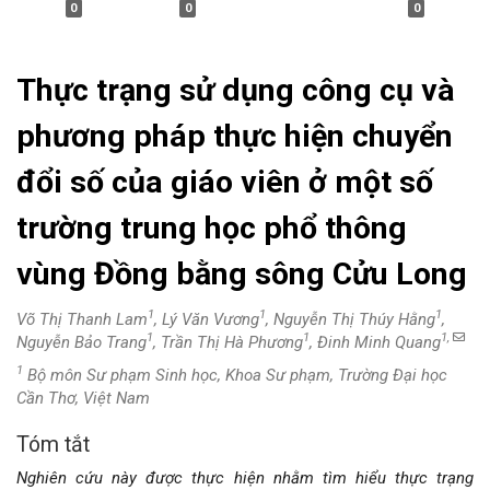
0
0
0
Thực trạng sử dụng công cụ và
phương pháp thực hiện chuyển
đổi số của giáo viên ở một số
trường trung học phổ thông
vùng Đồng bằng sông Cửu Long
1
1
1
Võ Thị Thanh Lam
, Lý Văn Vương
, Nguyễn Thị Thúy Hằng
,
1
1
1,
Nguyễn Bảo Trang
, Trần Thị Hà Phương
, Đinh Minh Quang
1
Bộ môn Sư phạm Sinh học, Khoa Sư phạm, Trường Đại học
Cần Thơ, Việt Nam
Tóm tắt
Nội
Nghiên cứu này được thực hiện nhằm tìm hiểu thực trạng