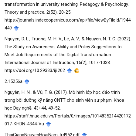
transformation in university teaching. Pedagogy & Psychology.
Theory and practice, 2(52), 20-25.
https://journals.indexcopernicus.com/api/file/viewByFileId/1944
449
Nguyen, D. L., Truong, M. H. V., Le, A. V., & Nguyen, N. T. C. (2022).
The Study on Awareness, Ability and Policy Suggestions to
Meet Job Requirements of the Digital Transformation.
International Journal of Instruction, 15(2), 1017-1038.
https://doi.org/10.29333/iji.202
2.15256a
Nguyễn, H. N., & Vũ, T. G. (2017). Mô hình lớp học đảo trình
trong bồi dưỡng kỹ năng CNTT cho sinh viên sư phạm. Khoa
học Dạy nghề, 43+44, 49-52.
https://staff.hnue.edu.vn/Portals/0/Images/1014835214420172
017-KHDN-4344-Vu
ThaiGiangNguyenHoaiNam-tr4952.pdf