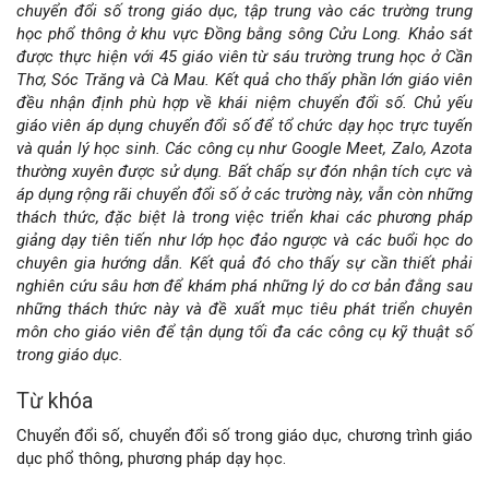
dung
chuyển đổi số trong giáo dục, tập trung vào các trường trung
học phổ thông ở khu vực Đồng bằng sông Cửu Long. Khảo sát
chính
được thực hiện với 45 giáo viên từ sáu trường trung học ở Cần
Thơ, Sóc Trăng và Cà Mau. Kết quả cho thấy phần lớn giáo viên
của
đều nhận định phù hợp về khái niệm chuyển đổi số. Chủ yếu
giáo viên áp dụng chuyển đổi số để tổ chức dạy học trực tuyến
bài
và quản lý học sinh. Các công cụ như Google Meet, Zalo, Azota
thường xuyên được sử dụng. Bất chấp sự đón nhận tích cực và
viết
áp dụng rộng rãi chuyển đổi số ở các trường này, vẫn còn những
thách thức, đặc biệt là trong việc triển khai các phương pháp
giảng dạy tiên tiến như lớp học đảo ngược và các buổi học do
chuyên gia hướng dẫn. Kết quả đó cho thấy sự cần thiết phải
nghiên cứu sâu hơn để khám phá những lý do cơ bản đằng sau
những thách thức này và đề xuất mục tiêu phát triển chuyên
môn cho giáo viên để tận dụng tối đa các công cụ kỹ thuật số
trong giáo dục.
Từ khóa
Chuyển đổi số, chuyển đổi số trong giáo dục, chương trình giáo
dục phổ thông, phương pháp dạy học.