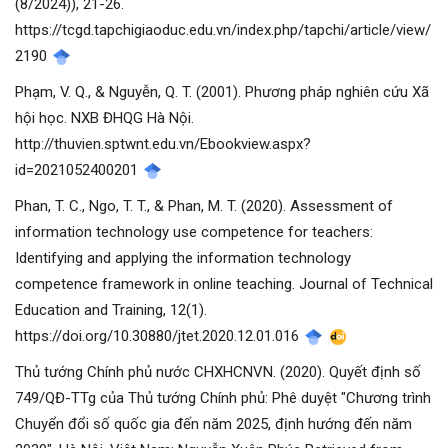
(8/2024)), 21-26.
https://tcgd.tapchigiaoduc.edu.vn/index.php/tapchi/article/view/
2190
Phạm, V. Q., & Nguyễn, Q. T. (2001). Phương pháp nghiên cứu Xã
hội học. NXB ĐHQG Hà Nội.
http://thuvien.sptwnt.edu.vn/Ebookview.aspx?
id=2021052400201
Phan, T. C., Ngo, T. T., & Phan, M. T. (2020). Assessment of
information technology use competence for teachers:
Identifying and applying the information technology
competence framework in online teaching. Journal of Technical
Education and Training, 12(1).
https://doi.org/10.30880/jtet.2020.12.01.016
Thủ tướng Chính phủ nước CHXHCNVN. (2020). Quyết định số
749/QĐ-TTg của Thủ tướng Chính phủ: Phê duyệt "Chương trình
Chuyển đổi số quốc gia đến năm 2025, định hướng đến năm