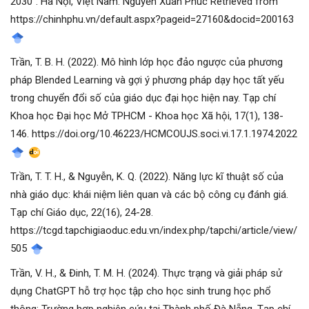
2030". Hà Nội, Việt Nam: Nguyễn Xuân Phúc Retrieved from
https://chinhphu.vn/default.aspx?pageid=27160&docid=200163
Trần, T. B. H. (2022). Mô hình lớp học đảo ngược của phương
pháp Blended Learning và gợi ý phương pháp dạy học tất yếu
trong chuyển đổi số của giáo dục đại học hiện nay. Tạp chí
Khoa học Đại học Mở TPHCM - Khoa học Xã hội, 17(1), 138-
146. https://doi.org/10.46223/HCMCOUJS.soci.vi.17.1.1974.2022
Trần, T. T. H., & Nguyễn, K. Q. (2022). Năng lực kĩ thuật số của
nhà giáo dục: khái niệm liên quan và các bộ công cụ đánh giá.
Tạp chí Giáo dục, 22(16), 24-28.
https://tcgd.tapchigiaoduc.edu.vn/index.php/tapchi/article/view/
505
Trần, V. H., & Đinh, T. M. H. (2024). Thực trạng và giải pháp sử
dụng ChatGPT hỗ trợ học tập cho học sinh trung học phổ