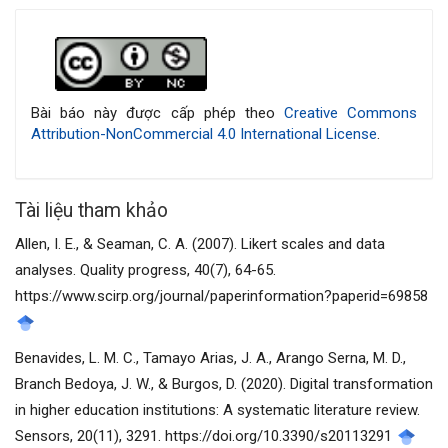
Chi
tiết
bài
Bài báo này được cấp phép theo
Creative Commons
Attribution-NonCommercial 4.0 International License
.
viết
Tài liệu tham khảo
Allen, I. E., & Seaman, C. A. (2007). Likert scales and data
analyses. Quality progress, 40(7), 64-65.
https://www.scirp.org/journal/paperinformation?paperid=69858
Benavides, L. M. C., Tamayo Arias, J. A., Arango Serna, M. D.,
Branch Bedoya, J. W., & Burgos, D. (2020). Digital transformation
in higher education institutions: A systematic literature review.
Sensors, 20(11), 3291. https://doi.org/10.3390/s20113291