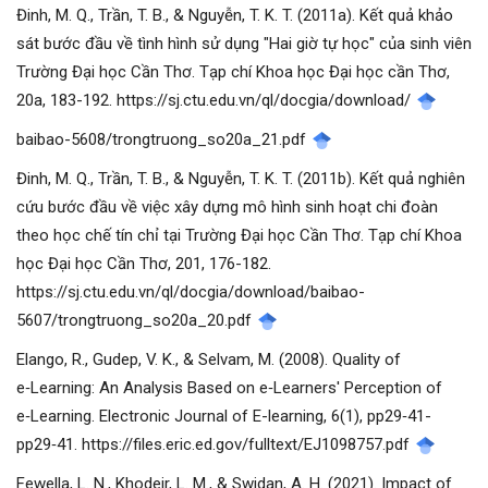
Đinh, M. Q., Trần, T. B., & Nguyễn, T. K. T. (2011a). Kết quả khảo
sát bước đầu về tình hình sử dụng "Hai giờ tự học" của sinh viên
Trường Đại học Cần Thơ. Tạp chí Khoa học Đại học cần Thơ,
20a, 183-192. https://sj.ctu.edu.vn/ql/docgia/download/
baibao-5608/trongtruong_so20a_21.pdf
Đinh, M. Q., Trần, T. B., & Nguyễn, T. K. T. (2011b). Kết quả nghiên
cứu bước đầu về việc xây dựng mô hình sinh hoạt chi đoàn
theo học chế tín chỉ tại Trường Đại học Cần Thơ. Tạp chí Khoa
học Đại học Cần Thơ, 201, 176-182.
https://sj.ctu.edu.vn/ql/docgia/download/baibao-
5607/trongtruong_so20a_20.pdf
Elango, R., Gudep, V. K., & Selvam, M. (2008). Quality of
e‑Learning: An Analysis Based on e‑Learners' Perception of
e‑Learning. Electronic Journal of E-learning, 6(1), pp29‑41-
pp29‑41. https://files.eric.ed.gov/fulltext/EJ1098757.pdf
Fewella, L. N., Khodeir, L. M., & Swidan, A. H. (2021). Impact of