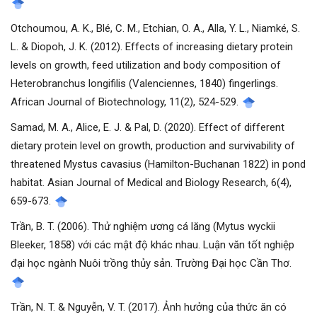
Otchoumou, A. K., Blé, C. M., Etchian, O. A., Alla, Y. L., Niamké, S.
L. & Diopoh, J. K. (2012). Effects of increasing dietary protein
levels on growth, feed utilization and body composition of
Heterobranchus longifilis (Valenciennes, 1840) fingerlings.
African Journal of Biotechnology, 11(2), 524-529.
Samad, M. A., Alice, E. J. & Pal, D. (2020). Effect of different
dietary protein level on growth, production and survivability of
threatened Mystus cavasius (Hamilton-Buchanan 1822) in pond
habitat. Asian Journal of Medical and Biology Research, 6(4),
659-673.
Trần, B. T. (2006). Thử nghiệm ương cá lăng (Mytus wyckii
Bleeker, 1858) với các mật độ khác nhau. Luận văn tốt nghiệp
đại học ngành Nuôi trồng thủy sản. Trường Đại học Cần Thơ.
Trần, N. T. & Nguyễn, V. T. (2017). Ảnh hưởng của thức ăn có