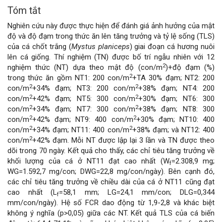
Tóm tắt
Nội
Nghiên cứu này được thực hiện để đánh giá ảnh hưởng của mật
dung
độ và độ đạm trong thức ăn lên tăng trưởng và tỷ lệ sống (TLS)
của cá chốt trắng (
Mystus planiceps
) giai đoạn cá hương nuôi
chính
lên cá giống. Thí nghiệm (TN) được bố trí ngẫu nhiên với 12
2
nghiệm thức (NT) dựa theo mật độ (con/m
)+độ đạm (%)
của
2
trong thức ăn gồm NT1: 200 con/m
+TA 30% đạm; NT2: 200
2
2
con/m
+34% đạm; NT3: 200 con/m
+38% đạm; NT4: 200
bài
2
2
con/m
+42% đạm; NT5: 300 con/m
+30% đạm; NT6: 300
2
2
con/m
+34% đạm; NT7: 300 con/m
+38% đạm; NT8: 300
viết
2
2
con/m
+42% đạm; NT9: 400 con/m
+30% đạm; NT10: 400
2
2
con/m
+34% đạm; NT11: 400 con/m
+38% đạm; và NT12: 400
2
con/m
+42% đạm. Mỗi NT được lập lại 3 lần và TN được theo
dõi trong 70 ngày. Kết quả cho thấy, các chỉ tiêu tăng trưởng về
khối lượng của cá ở NT11 đạt cao nhất (W
=2.308,9 mg;
f
WG=1.592,7 mg/con; DWG=22,8 mg/con/ngày). Bên cạnh đó,
các chỉ tiêu tăng trưởng về chiều dài của cá ở NT11 cũng đạt
cao nhất (L
=58,1 mm; LG=24,1 mm/con; DLG=0,344
f
mm/con/ngày). Hệ số FCR dao động từ 1,9-2,8 và khác biệt
không ý nghĩa (p>0,05) giữa các NT. Kết quả TLS của cá biến