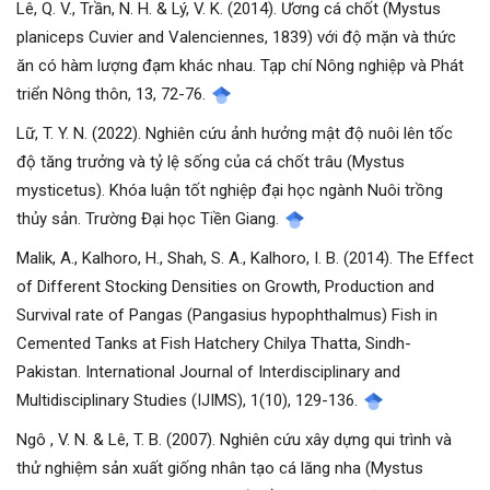
Lê, Q. V., Trần, N. H. & Lý, V. K. (2014). Ương cá chốt (Mystus
planiceps Cuvier and Valenciennes, 1839) với độ mặn và thức
ăn có hàm lượng đạm khác nhau. Tạp chí Nông nghiệp và Phát
triển Nông thôn, 13, 72-76.
Lữ, T. Y. N. (2022). Nghiên cứu ảnh hưởng mật độ nuôi lên tốc
độ tăng trưởng và tỷ lệ sống của cá chốt trâu (Mystus
mysticetus). Khóa luận tốt nghiệp đại học ngành Nuôi trồng
thủy sản. Trường Đại học Tiền Giang.
Malik, A., Kalhoro, H., Shah, S. A., Kalhoro, I. B. (2014). The Effect
of Different Stocking Densities on Growth, Production and
Survival rate of Pangas (Pangasius hypophthalmus) Fish in
Cemented Tanks at Fish Hatchery Chilya Thatta, Sindh-
Pakistan. International Journal of Interdisciplinary and
Multidisciplinary Studies (IJIMS), 1(10), 129-136.
Ngô , V. N. & Lê, T. B. (2007). Nghiên cứu xây dựng qui trình và
thử nghiệm sản xuất giống nhân tạo cá lăng nha (Mystus