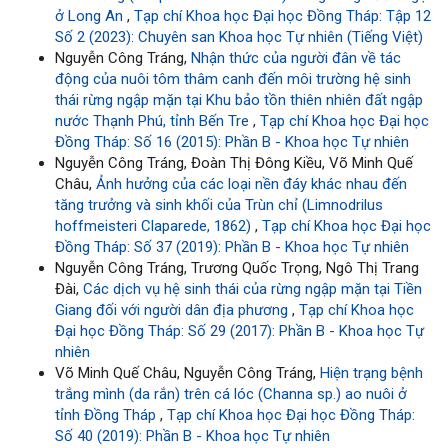
ở Long An
,
Tạp chí Khoa học Đại học Đồng Tháp: Tập 12
Số 2 (2023): Chuyên san Khoa học Tự nhiên (Tiếng Việt)
Nguyễn Công Tráng,
Nhận thức của người đân về tác
động của nuôi tôm thâm canh đến môi trường hệ sinh
thái rừng ngập mặn tại Khu bảo tồn thiên nhiên đất ngập
nước Thạnh Phú, tỉnh Bến Tre
,
Tạp chí Khoa học Đại học
Đồng Tháp: Số 16 (2015): Phần B - Khoa học Tự nhiên
Nguyễn Công Tráng, Đoàn Thị Đông Kiều, Võ Minh Quế
Châu,
Ảnh hưởng của các loại nền đáy khác nhau đến
tăng trưởng và sinh khối của Trùn chỉ (Limnodrilus
hoffmeisteri Claparede, 1862)
,
Tạp chí Khoa học Đại học
Đồng Tháp: Số 37 (2019): Phần B - Khoa học Tự nhiên
Nguyễn Công Tráng, Trương Quốc Trọng, Ngô Thị Trang
Đài,
Các dịch vụ hệ sinh thái của rừng ngập mặn tại Tiền
Giang đối với người dân địa phương
,
Tạp chí Khoa học
Đại học Đồng Tháp: Số 29 (2017): Phần B - Khoa học Tự
nhiên
Võ Minh Quế Châu, Nguyễn Công Tráng,
Hiện trạng bệnh
trắng mình (da rắn) trên cá lóc (Channa sp.) ao nuôi ở
tỉnh Đồng Tháp
,
Tạp chí Khoa học Đại học Đồng Tháp:
Số 40 (2019): Phần B - Khoa học Tự nhiên