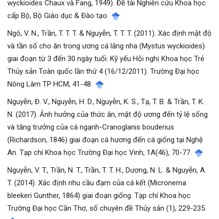
wyckioides Chaux và Fang, 1949). Đề tài Nghiên cứu Khoa học
cấp Bộ, Bộ Giáo dục & Đào tạo.
Ngô, V. N., Trần, T. T. T. & Nguyễn, T. T. T. (2011). Xác định mật độ
và tần số cho ăn trong ương cá lăng nha (Mystus wyckioides)
giai đoạn từ 3 đến 30 ngày tuổi. Kỹ yếu Hội nghị Khoa học Trẻ
Thủy sản Toàn quốc lần thứ 4 (16/12/2011). Trường Đại học
Nông Lâm TP HCM, 41-48.
Nguyễn, Đ. V., Nguyễn, H. D., Nguyễn, K. S., Tạ, T. B. & Trần, T. K.
N. (2017). Ảnh hưởng của thức ăn, mật độ ương đến tỷ lệ sống
và tăng trưởng của cá ngạnh-Cranoglanis bouderius
(Richardson, 1846) giai đoạn cá hương đến cá giống tại Nghệ
An. Tạp chí Khoa học Trường Đại học Vinh, 1A(46), 70-77.
Nguyễn, V. T., Trần, N. T., Trần, T. T. H., Dương, N. L. & Nguyễn, A.
T. (2014). Xác định nhu cầu đạm của cá kết (Micronema
bleekeri Gunther, 1864) giai đoạn giống. Tạp chí Khoa học
Trường Đại học Cần Thơ, số chuyên đề Thủy sản (1), 229-235.