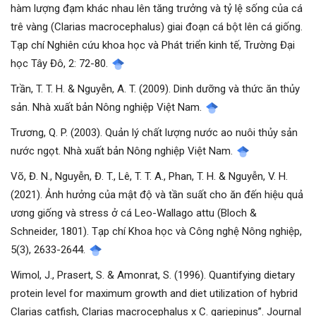
hàm lượng đạm khác nhau lên tăng trưởng và tỷ lệ sống của cá
trê vàng (Clarias macrocephalus) giai đoạn cá bột lên cá giống.
Tạp chí Nghiên cứu khoa học và Phát triển kinh tế, Trường Đại
học Tây Đô, 2: 72-80.
Trần, T. T. H. & Nguyễn, A. T. (2009). Dinh dưỡng và thức ăn thủy
sản. Nhà xuất bản Nông nghiệp Việt Nam.
Trương, Q. P. (2003). Quản lý chất lượng nước ao nuôi thủy sản
nước ngọt. Nhà xuất bản Nông nghiệp Việt Nam.
Võ, Đ. N., Nguyễn, Đ. T., Lê, T. T. A., Phan, T. H. & Nguyễn, V. H.
(2021). Ảnh hưởng của mật độ và tần suất cho ăn đến hiệu quả
ương giống và stress ở cá Leo-Wallago attu (Bloch &
Schneider, 1801). Tạp chí Khoa học và Công nghệ Nông nghiệp,
5(3), 2633-2644.
Wimol, J., Prasert, S. & Amonrat, S. (1996). Quantifying dietary
protein level for maximum growth and diet utilization of hybrid
Clarias catfish, Clarias macrocephalus x C. gariepinus”. Journal