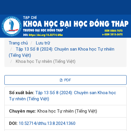
Điều
hướng
chính
Nội
dung
chính
Thanh
Trang chủ
Lưu trữ
bên
Tập 13 Số 8 (2024): Chuyên san Khoa học Tự nhiên
(Tiếng Việt)
Khoa học Tự nhiên (Tiếng Việt)
Thanh
PDF
bên
Số xuất bản:
Tập 13 Số 8 (2024): Chuyên san Khoa học
Tự nhiên (Tiếng Việt)
bài
Chuyên mục:
Khoa học Tự nhiên (Tiếng Việt)
viết
DOI:
10.52714/dthu.13.8.2024.1360