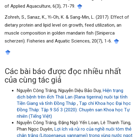
of Applied Aquaculture, 6(3), 71-79.
Zohreh, S., Sanaz, K., Yi-Oh, K. & Sang-Min, L. (2017). Effect of
dietary protein and lipid level on growth, feed utilization, an
muscle composition in golden mandarin fish (Siniperca
scherzeri). Fisheries and Aquatic Sciences, 20(7), 1-6.
Các bài báo được đọc nhiều nhất
của cùng tác giả
Nguyễn Công Tráng, Nguyễn Diệu Bảo Duy,
Hiện trạng
dịch bệnh trên ếch Thái Lan (Rana tigerina) nuôi tại tỉnh
Tiền Giang và tỉnh Đồng Tháp
,
Tạp chí Khoa học Đại học
Đồng Tháp: Tập 9 Số 3 (2020): Chuyên san Khoa học Tự
nhiên (Tiếng Việt)
Nguyễn Công Tráng, Đặng Ngô Yến Loan, Lê Thanh Tùng,
Phan Ngọc Duyên,
Lợi ích và rủi ro của nghề nuôi tôm thẻ
chân trắng (Litopenaeus vannamei) trong vùng nước ngọt