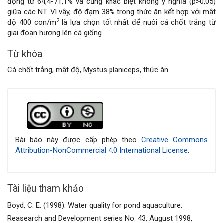
động từ 64,4-71,1% và cũng khác biệt không ý nghĩa (p>0,05)
giữa các NT. Vì vậy, độ đạm 38% trong thức ăn kết hợp với mật
2
độ 400 con/m
là lựa chọn tốt nhất để nuôi cá chốt trắng từ
giai đoạn hương lên cá giống.
Từ khóa
Cá chốt trắng, mật độ, Mystus planiceps, thức ăn
Chi
tiết
bài
Bài báo này được cấp phép theo
Creative Commons
Attribution-NonCommercial 4.0 International License
.
viết
Tài liệu tham khảo
Boyd, C. E. (1998). Water quality for pond aquaculture.
Reasearch and Development series No. 43, August 1998,