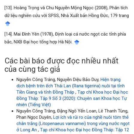
[13]. Hoàng Trọng và Chu Nguyễn Mộng Ngọc (2008), Phân tích
dữ liệu nghiên cứu với SPSS, Nhà Xuất bản Hồng Đức, 179 trang
[14]. Mai Đình Yên (1978), Định loại cá nước ngọt các tỉnh phía
bắc, NXB Đại học tổng hợp Hà Nội.
Các bài báo được đọc nhiều nhất
của cùng tác giả
Nguyễn Công Tráng, Nguyễn Diệu Bảo Duy,
Hiện trạng
dịch bệnh trên ếch Thái Lan (Rana tigerina) nuôi tại tỉnh
Tiền Giang và tỉnh Đồng Tháp
,
Tạp chí Khoa học Đại học
Đồng Tháp: Tập 9 Số 3 (2020): Chuyên san Khoa học Tự
nhiên (Tiếng Việt)
Nguyễn Công Tráng, Đặng Ngô Yến Loan, Lê Thanh Tùng,
Phan Ngọc Duyên,
Lợi ích và rủi ro của nghề nuôi tôm thẻ
chân trắng (Litopenaeus vannamei) trong vùng nước ngọt
ở Long An
,
Tạp chí Khoa học Đại học Đồng Tháp: Tập 12