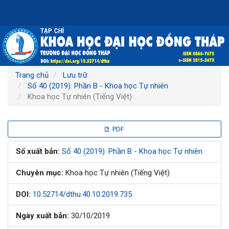
Điều
hướng
chính
Nội
dung
chính
Thanh
Trang chủ
Lưu trữ
bên
Số 40 (2019): Phần B - Khoa học Tự nhiên
Khoa học Tự nhiên (Tiếng Việt)
Thanh
PDF
bên
Số xuất bản:
Số 40 (2019): Phần B - Khoa học Tự nhiên
bài
Chuyên mục:
Khoa học Tự nhiên (Tiếng Việt)
viết
DOI:
10.52714/dthu.40.10.2019.735
Ngày xuất bản:
30/10/2019