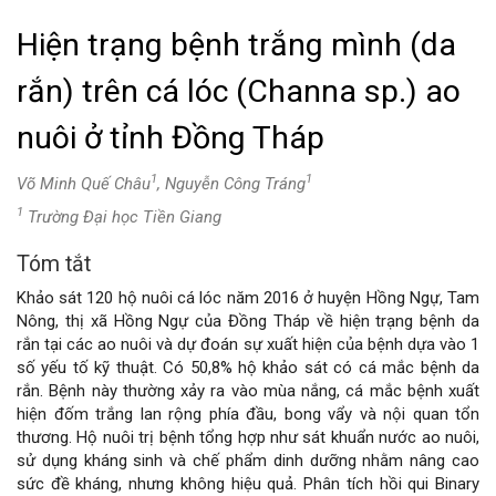
Hiện trạng bệnh trắng mình (da
rắn) trên cá lóc (Channa sp.) ao
nuôi ở tỉnh Đồng Tháp
1
1
Võ Minh Quế Châu
, Nguyễn Công Tráng
1
Trường Đại học Tiền Giang
Tóm tắt
Nội
Khảo sát 120 hộ nuôi cá lóc năm 2016 ở huyện Hồng Ngự, Tam
dung
Nông, thị xã Hồng Ngự của Đồng Tháp về hiện trạng bệnh da
rắn tại các ao nuôi và dự đoán sự xuất hiện của bệnh dựa vào 1
chính
số yếu tố kỹ thuật. Có 50,8% hộ khảo sát có cá mắc bệnh da
rắn. Bệnh này thường xảy ra vào mùa nắng, cá mắc bệnh xuất
của
hiện đốm trắng lan rộng phía đầu, bong vẩy và nội quan tổn
thương. Hộ nuôi trị bệnh tổng hợp như sát khuẩn nước ao nuôi,
bài
sử dụng kháng sinh và chế phẩm dinh dưỡng nhằm nâng cao
sức đề kháng, nhưng không hiệu quả. Phân tích hồi qui Binary