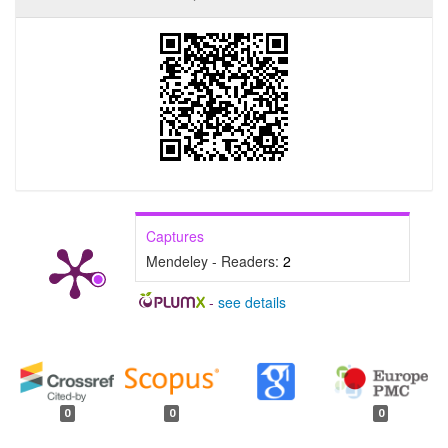
Captures
Mendeley - Readers:
2
-
see details
##plugins.generic.badges.manag
0
0
0