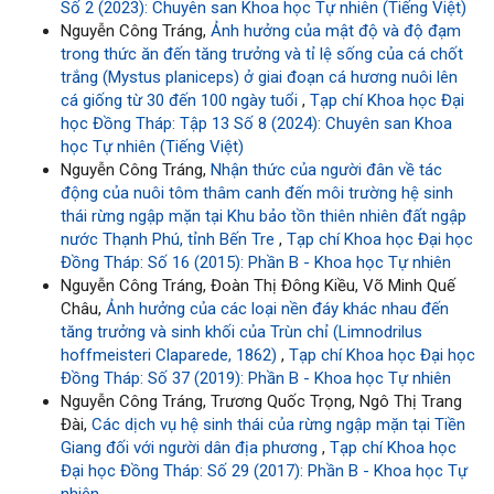
Số 2 (2023): Chuyên san Khoa học Tự nhiên (Tiếng Việt)
Nguyễn Công Tráng,
Ảnh hưởng của mật độ và độ đạm
trong thức ăn đến tăng trưởng và tỉ lệ sống của cá chốt
trắng (Mystus planiceps) ở giai đoạn cá hương nuôi lên
cá giống từ 30 đến 100 ngày tuổi
,
Tạp chí Khoa học Đại
học Đồng Tháp: Tập 13 Số 8 (2024): Chuyên san Khoa
học Tự nhiên (Tiếng Việt)
Nguyễn Công Tráng,
Nhận thức của người đân về tác
động của nuôi tôm thâm canh đến môi trường hệ sinh
thái rừng ngập mặn tại Khu bảo tồn thiên nhiên đất ngập
nước Thạnh Phú, tỉnh Bến Tre
,
Tạp chí Khoa học Đại học
Đồng Tháp: Số 16 (2015): Phần B - Khoa học Tự nhiên
Nguyễn Công Tráng, Đoàn Thị Đông Kiều, Võ Minh Quế
Châu,
Ảnh hưởng của các loại nền đáy khác nhau đến
tăng trưởng và sinh khối của Trùn chỉ (Limnodrilus
hoffmeisteri Claparede, 1862)
,
Tạp chí Khoa học Đại học
Đồng Tháp: Số 37 (2019): Phần B - Khoa học Tự nhiên
Nguyễn Công Tráng, Trương Quốc Trọng, Ngô Thị Trang
Đài,
Các dịch vụ hệ sinh thái của rừng ngập mặn tại Tiền
Giang đối với người dân địa phương
,
Tạp chí Khoa học
Đại học Đồng Tháp: Số 29 (2017): Phần B - Khoa học Tự
nhiên