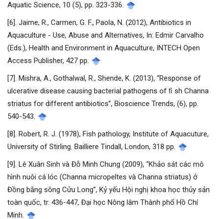
Aquatic Science, 10 (5), pp. 323-336.
[6]. Jaime, R., Carmen, G. F., Paola, N. (2012), Antibiotics in
Aquaculture - Use, Abuse and Alternatives, In: Edmir Carvalho
(Eds.), Health and Environment in Aquaculture, INTECH Open
Access Publisher, 427 pp.
[7]. Mishra, A., Gothalwal, R., Shende, K. (2013), “Response of
ulcerative disease causing bacterial pathogens of ﬁ sh Channa
striatus for different antibiotics”, Bioscience Trends, (6), pp.
540-543.
[8]. Robert, R. J. (1978), Fish pathology, Institute of Aquacuture,
University of Stirling. Bailliere Tindall, London, 318 pp.
[9]. Lê Xuân Sinh và Đỗ Minh Chung (2009), “Khảo sát các mô
hình nuôi cá lóc (Channa micropeltes và Channa striatus) ở
Đồng bằng sông Cửu Long”, Kỷ yếu Hội nghị khoa học thủy sản
toàn quốc, tr. 436-447, Đại học Nông lâm Thành phố Hồ Chí
Minh.