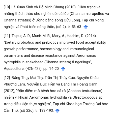
[10]. Lê Xuân Sinh và Đỗ Minh Chung (2010), “Hiện trạng và
những thách thức cho nghề nuôi cá lóc (Channa micropeltes và
Channa striatus) ở Đồng bằng sông Cửu Long, Tạp chí Nông
nghiệp và Phát triển nông thôn, (số 2), tr. 56-63.
[11]. Talpur, A. D., Munir, M. B., Mary, A., Hashim, R. (2014),
“Dietary probiotics and prebiotics improved food acceptability,
growth performance, haematology and immunological
parameters and disease resistance against Aeromonas
hydrophila in snakehead (Channa striata) ﬁ ngerlings”,
Aquaculture, (426-427), pp. 14-20.
[12]. Đặng Thụy Mai Thy, Trần Thị Thủy Cúc, Nguyễn Châu
Phương Lam, Nguyễn Đức Hiền và Đặng Thị Hoàng Oanh
(2012), “Đặc điểm mô bệnh học cá rô (Anabas testudineus)
nhiễm vi khuẩn Aeromonas hydrophila và Streptococcus sp
trong điều kiện thực nghiệm”, Tạp chí Khoa học Trường Đại học
Cần Thơ, (số 22c), tr. 183-193.