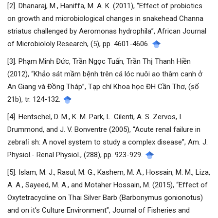
[2]. Dhanaraj, M., Haniffa, M. A. K. (2011), “Effect of probiotics
on growth and microbiological changes in snakehead Channa
striatus challenged by Aeromonas hydrophila”, African Journal
of Microbiololy Research, (5), pp. 4601-4606.
[3]. Phạm Minh Đức, Trần Ngọc Tuấn, Trần Thị Thanh Hiền
(2012), “Khảo sát mầm bệnh trên cá lóc nuôi ao thâm canh ở
An Giang và Đồng Tháp”, Tạp chí Khoa học ĐH Cần Thơ, (số
21b), tr. 124-132.
[4]. Hentschel, D. M., K. M. Park, L. Cilenti, A. S. Zervos, I.
Drummond, and J. V. Bonventre (2005), “Acute renal failure in
zebraﬁ sh: A novel system to study a complex disease”, Am. J.
Physiol.- Renal Physiol., (288), pp. 923-929.
[5]. Islam, M. J., Rasul, M. G., Kashem, M. A., Hossain, M. M., Liza,
A. A., Sayeed, M. A., and Motaher Hossain, M. (2015), “Effect of
Oxytetracycline on Thai Silver Barb (Barbonymus gonionotus)
and on it’s Culture Environment”, Journal of Fisheries and