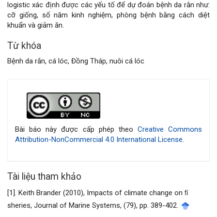
viết
logistic xác định được các yếu tố để dự đoán bệnh da rắn như:
cỡ giống, số năm kinh nghiệm, phòng bệnh bằng cách diệt
khuẩn và giảm ăn.
Từ khóa
Bệnh da rắn, cá lóc, Đồng Tháp, nuôi cá lóc
Chi
tiết
bài
Bài báo này được cấp phép theo
Creative Commons
Attribution-NonCommercial 4.0 International License
.
viết
Tài liệu tham khảo
[1]. Keith Brander (2010), Impacts of climate change on ﬁ
sheries, Journal of Marine Systems, (79), pp. 389-402.