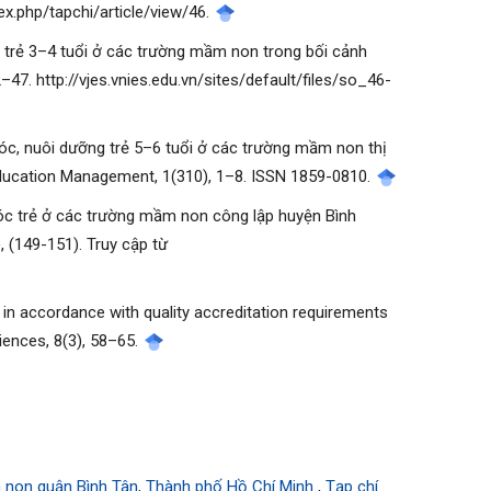
ex.php/tapchi/article/view/46.
g trẻ 3–4 tuổi ở các trường mầm non trong bối cảnh
47. http://vjes.vnies.edu.vn/sites/default/files/so_46-
 sóc, nuôi dưỡng trẻ 5–6 tuổi ở các trường mầm non thị
 Education Management, 1(310), 1–8. ISSN 1859-0810.
sóc trẻ ở các trường mầm non công lập huyện Bình
, (149-151). Truy cập từ
 in accordance with quality accreditation requirements
ciences, 8(3), 58–65.
m non quận Bình Tân, Thành phố Hồ Chí Minh
,
Tạp chí