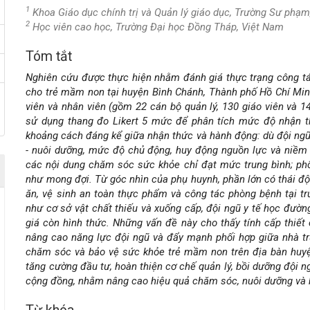
1
Khoa Giáo dục chính trị và Quản lý giáo dục, Trường Sư phạ
2
Học viên cao học, Trường Đại học Đồng Tháp, Việt Nam
Tóm tắt
Nội
Nghiên cứu được thực hiện nhằm đánh giá thực trạng công t
dung
cho trẻ mầm non tại huyện Bình Chánh, Thành phố Hồ Chí Minh
viên và nhân viên (gồm 22 cán bộ quản lý, 130 giáo viên và 
chính
sử dụng thang đo Likert 5 mức để phân tích mức độ nhận th
khoảng cách đáng kể giữa nhận thức và hành động: dù đội ngũ 
của
- nuôi dưỡng, mức độ chủ động, huy động nguồn lực và niềm t
các nội dung chăm sóc sức khỏe chỉ đạt mức trung bình; phố
bài
như mong đợi. Từ góc nhìn của phụ huynh, phần lớn có thái độ
ăn, vệ sinh an toàn thực phẩm và công tác phòng bệnh tại tr
viết
như cơ sở vật chất thiếu và xuống cấp, đội ngũ y tế học đườn
giá còn hình thức. Những vấn đề này cho thấy tính cấp thiết 
nâng cao năng lực đội ngũ và đẩy mạnh phối hợp giữa nhà t
chăm sóc và bảo vệ sức khỏe trẻ mầm non trên địa bàn huyệ
tăng cường đầu tư, hoàn thiện cơ chế quản lý, bồi dưỡng đội n
cộng đồng, nhằm nâng cao hiệu quả chăm sóc, nuôi dưỡng và 