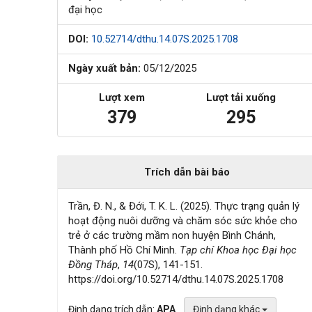
đại học
DOI:
10.52714/dthu.14.07S.2025.1708
Ngày xuất bản:
05/12/2025
Lượt xem
Lượt tải xuống
379
295
Trích dẫn bài báo
Trần, Đ. N., & Đới, T. K. L. (2025). Thực trạng quản lý
hoạt động nuôi dưỡng và chăm sóc sức khỏe cho
trẻ ở các trường mầm non huyện Bình Chánh,
Thành phố Hồ Chí Minh.
Tạp chí Khoa học Đại học
Đồng Tháp
,
14
(07S), 141-151.
https://doi.org/10.52714/dthu.14.07S.2025.1708
Định dạng trích dẫn:
APA
Định dạng khác