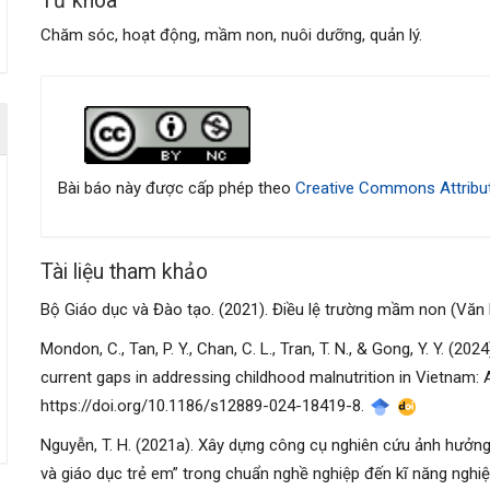
Từ khóa
Chăm sóc, hoạt động, mầm non, nuôi dưỡng, quản lý.
Chi
tiết
bài
Bài báo này được cấp phép theo
Creative Commons Attribut
viết
Tài liệu tham khảo
Bộ Giáo dục và Đào tạo. (2021). Điều lệ trường mầm non (Vă
Mondon, C., Tan, P. Y., Chan, C. L., Tran, T. N., & Gong, Y. Y. (2
current gaps in addressing childhood malnutrition in Vietnam: 
https://doi.org/10.1186/s12889-024-18419-8.
Nguyễn, T. H. (2021a). Xây dựng công cụ nghiên cứu ảnh hưởn
và giáo dục trẻ em” trong chuẩn nghề nghiệp đến kĩ năng nghiệ