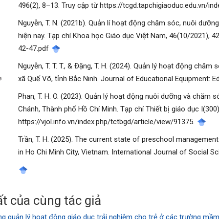
496(2), 8–13. Truy cập từ https://tcgd.tapchigiaoduc.edu.vn/ind
Nguyễn, T. N. (2021b). Quản lí hoạt động chăm sóc, nuôi dưỡn
hiện nay. Tạp chí Khoa học Giáo dục Việt Nam, 46(10/2021), 42–
42-47.pdf
manager.settings.showBlockTitle##
Nguyễn, T. T. T., & Đặng, T. H. (2024). Quản lý hoạt động chăm
xã Quế Võ, tỉnh Bắc Ninh. Journal of Educational Equipment:
Phan, T. H. O. (2023). Quản lý hoạt động nuôi dưỡng và chăm 
Chánh, Thành phố Hồ Chí Minh. Tạp chí Thiết bị giáo dục I(300)
https://vjol.info.vn/index.php/tctbgd/article/view/91375.
Trần, T. H. (2025). The current state of preschool management
in Ho Chi Minh City, Vietnam. International Journal of Social S
t của cùng tác giả
ng quản lý hoạt động giáo dục trải nghiệm cho trẻ ở các trường mầ