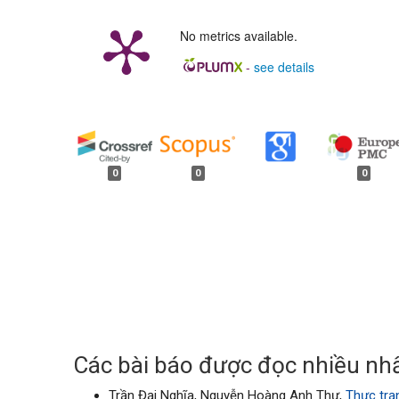
No metrics available.
-
see details
##plugins.generic.badges.
0
0
0
Các bài báo được đọc nhiều nhấ
Trần Đại Nghĩa, Nguyễn Hoàng Anh Thư,
Thực trạ