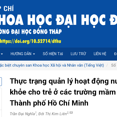
P
HƯỚNG DẪN
SỐ HIỆN TẠI
LƯU TRỮ
LIÊN HỆ
Đ
ặc biệt chuyên san Khoa học Xã hội và Nhân văn (Tiếng Việt)
Số 
Thực trạng quản lý hoạt động 
khỏe cho trẻ ở các trường mầm
Thành phố Hồ Chí Minh
1
2,
Trần Đại Nghĩa
, Đới Thị Kim Liên