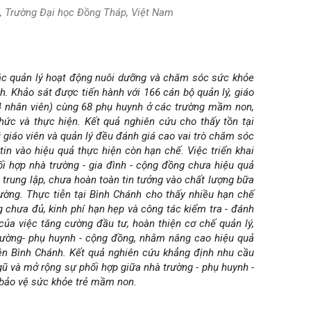
m, Trường Đại học Đồng Tháp, Việt Nam
ác quản lý hoạt động nuôi dưỡng và chăm sóc sức khỏe
. Khảo sát được tiến hành với 166 cán bộ quản lý, giáo
14 nhân viên) cùng 68 phụ huynh ở các trường mầm non,
ức và thực hiện. Kết quả nghiên cứu cho thấy tồn tại
giáo viên và quản lý đều đánh giá cao vai trò chăm sóc
in vào hiệu quả thực hiện còn hạn chế. Việc triển khai
i hợp nhà trường - gia đình - cộng đồng chưa hiệu quả
 trung lập, chưa hoàn toàn tin tưởng vào chất lượng bữa
ường. Thực tiễn tại Bình Chánh cho thấy nhiều hạn chế
g chưa đủ, kinh phí hạn hẹp và công tác kiểm tra - đánh
của việc tăng cường đầu tư, hoàn thiện cơ chế quản lý,
rường- phụ huynh - cộng đồng, nhằm nâng cao hiệu quả
n Bình Chánh. Kết quả nghiên cứu khẳng định nhu cầu
gũ và mở rộng sự phối hợp giữa nhà trường - phụ huynh -
bảo vệ sức khỏe trẻ mầm non.