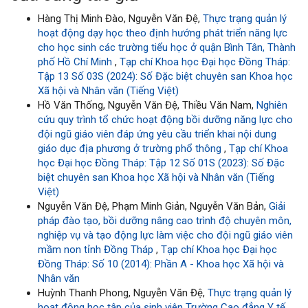
Hàng Thị Minh Đào, Nguyễn Văn Đệ,
Thực trạng quản lý
hoạt động dạy học theo định hướng phát triển năng lực
cho học sinh các trường tiểu học ở quận Bình Tân, Thành
phố Hồ Chí Minh
,
Tạp chí Khoa học Đại học Đồng Tháp:
Tập 13 Số 03S (2024): Số Đặc biệt chuyên san Khoa học
Xã hội và Nhân văn (Tiếng Việt)
Hồ Văn Thống, Nguyễn Văn Đệ, Thiều Văn Nam,
Nghiên
cứu quy trình tổ chức hoạt động bồi dưỡng năng lực cho
đội ngũ giáo viên đáp ứng yêu cầu triển khai nội dung
giáo dục địa phương ở trường phổ thông
,
Tạp chí Khoa
học Đại học Đồng Tháp: Tập 12 Số 01S (2023): Số Đặc
biệt chuyên san Khoa học Xã hội và Nhân văn (Tiếng
Việt)
Nguyễn Văn Đệ, Phạm Minh Giản, Nguyễn Văn Bản,
Giải
pháp đào tạo, bồi dưỡng nâng cao trình độ chuyên môn,
nghiệp vụ và tạo động lực làm việc cho đội ngũ giáo viên
mầm non tỉnh Đồng Tháp
,
Tạp chí Khoa học Đại học
Đồng Tháp: Số 10 (2014): Phần A - Khoa học Xã hội và
Nhân văn
Huỳnh Thanh Phong, Nguyễn Văn Đệ,
Thực trạng quản lý
hoạt động học tập của sinh viên Trường Cao đẳng Y tế