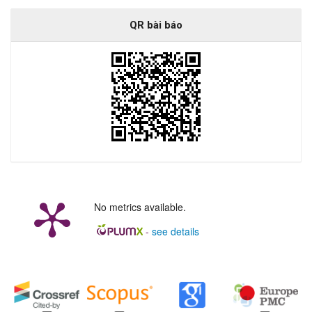
QR bài báo
No metrics available.
-
see details
##plugins.generic.badges.manag