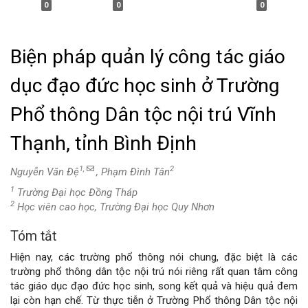
0
0
0
Biện pháp quản lý công tác giáo
dục đạo đức học sinh ở Trường
Phổ thông Dân tộc nội trú Vĩnh
Thạnh, tỉnh Bình Định
1,
2
Nguyễn Văn Đệ
, Phạm Đình Tân
1
Trường Đại học Đồng Tháp
2
Học viên cao học, Trường Đại học Quy Nhơn
Tóm tắt
Nội
Hiện nay, các trường phổ thông nói chung, đặc biệt là các
dung
trường phổ thông dân tộc nội trú nói riêng rất quan tâm công
tác giáo dục đạo đức học sinh, song kết quả và hiệu quả đem
chính
lại còn hạn chế. Từ thực tiễn ở Trường Phổ thông Dân tộc nội