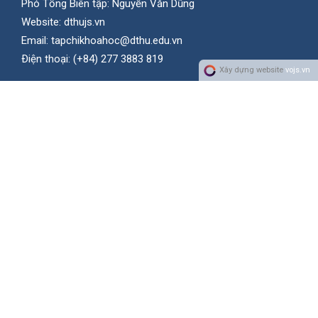
Phó Tổng Biên tập: Nguyễn Văn Dũng
Website:
dthujs.vn
Email:
tapchikhoahoc@dthu.edu.vn
Ðiện thoại:
(+84) 277 3883 819