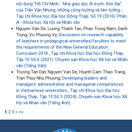
nội dung “Hồ Chí Minh - Nhà giáo dục đi trước thời đại”
của Trần Văn Nhung: những cộng hưởng và liên tưởng
,
Tạp chí Khoa học Đại học Đồng Tháp: Số 19 (2016): Phần
A - Khoa học Xã hội và Nhân văn
Nguyen Van De, Luong Thanh Tan, Phan Trong Nam, Danh
Trung, Vo Phuong Vy,
Discussion on research capability
of teachers in pedagogical universities/faculties to meet
the requirements of the New General Education
Curriculum 2018
,
Tạp chí Khoa học Đại học Đồng Tháp:
Tập 10 Số 6 (2021): Chuyên san Khoa học Xã hội và Nhân
văn (Tiếng Việt)
Truong Tan Dat, Nguyen Van De, Huynh Cam Thao Trang,
Tran Thuy Nhu Phuong,
Developing leaders and
managers’ administrative and managerial competences
in Vietnamese universities
,
Tạp chí Khoa học Đại học
Đồng Tháp: Tập 13 Số 3 (2024): Chuyên san Khoa học Xã
hội và Nhân văn (Tiếng Anh)
1
2
3
>
>>