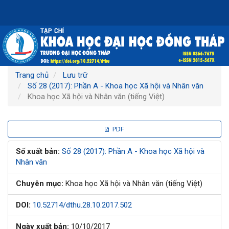
Điều
hướng
chính
Nội
dung
chính
Thanh
Trang chủ
Lưu trữ
bên
Số 28 (2017): Phần A - Khoa học Xã hội và Nhân văn
Khoa học Xã hội và Nhân văn (tiếng Việt)
Thanh
PDF
bên
Số xuất bản:
Số 28 (2017): Phần A - Khoa học Xã hội và
Nhân văn
bài
Chuyên mục:
Khoa học Xã hội và Nhân văn (tiếng Việt)
viết
DOI:
10.52714/dthu.28.10.2017.502
Ngày xuất bản:
10/10/2017