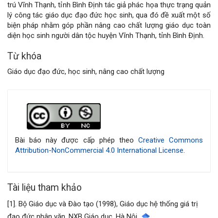
trú Vĩnh Thạnh, tỉnh Bình Định tác giả phác họa thực trạng quản
của
lý công tác giáo dục đạo đức học sinh, qua đó đề xuất một số
biện pháp nhằm góp phần nâng cao chất lượng giáo dục toàn
bài
diện học sinh người dân tộc huyện Vĩnh Thạnh, tỉnh Bình Định.
viết
Từ khóa
Giáo dục đạo đức, học sinh, nâng cao chất lượng
Chi
tiết
bài
Bài báo này được cấp phép theo
Creative Commons
Attribution-NonCommercial 4.0 International License
.
viết
Tài liệu tham khảo
[1]. Bộ Giáo dục và Đào tạo (1998), Giáo dục hệ thống giá trị
đạo đức nhân văn, NXB Giáo dục, Hà Nội.