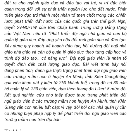
đặt ra cho ngành giáo dục và đào tạo vai trò, vị trí đặc biệt
của
quan trọng đối với sự phát triển nguồn lực cho đất nước. Phát
triển giáo dục trở thành một nhân tố then chốt trong các chiến
bài
lược phát triển đất nước của các quốc gia trên thế giới. Nghị
quyết 29-NQ/TW của Ban Chấp hành Trung ương Đảng Cộng
viết
sản Việt Nam nêu rõ: “Phát triển đội ngũ nhà giáo và cán bộ
quản lý giáo dục, đáp ứng yêu cầu đổi mới giáo dục và đào tạo.
Xây dựng quy hoạch, kế hoạch đào tạo, bồi dưỡng đội ngũ nhà
giáo nhà giáo và cán bộ quản lý giáo dục theo từng cấp học và
trình độ đào tạo… có năng lực”. Đội ngũ giáo viên là nhân tố
quyết định đến chất lượng giáo dục. Bài viết trình bày nội
dung phân tích, đánh giá thực trạng phát triển đội ngũ giáo viên
các trường mầm non ở huyện An Minh, tỉnh Kiên Giangthông
qua việc khảo sát ý kiến từ 260 khách thể, trong đó có 30 cán
bộ quản lý và 230 giáo viên, dựa theo thang đo Likert 5 mức độ.
Kết quả nghiên cứu cho thấy được thực trạng phát triển đội
ngũ giáo viên ở các trường mầm non huyện An Minh, tỉnh Kiên
Giang vẫn còn nhiều bất cập; vì vậy, đòi hỏi các nhà quản lý cần
có những biện pháp hợp lý để phát triển đội ngũ giáo viên các
trường mầm non trên địa bàn.