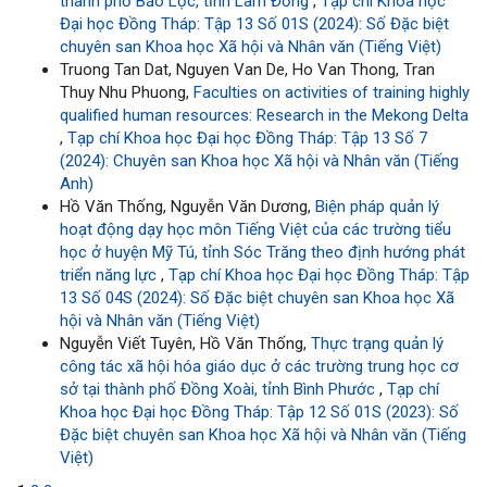
thành phố Bảo Lộc, tỉnh Lâm Đồng
,
Tạp chí Khoa học
Đại học Đồng Tháp: Tập 13 Số 01S (2024): Số Đặc biệt
chuyên san Khoa học Xã hội và Nhân văn (Tiếng Việt)
Truong Tan Dat, Nguyen Van De, Ho Van Thong, Tran
Thuy Nhu Phuong,
Faculties on activities of training highly
qualified human resources: Research in the Mekong Delta
,
Tạp chí Khoa học Đại học Đồng Tháp: Tập 13 Số 7
(2024): Chuyên san Khoa học Xã hội và Nhân văn (Tiếng
Anh)
Hồ Văn Thống, Nguyễn Văn Dương,
Biện pháp quản lý
hoạt động dạy học môn Tiếng Việt của các trường tiểu
học ở huyện Mỹ Tú, tỉnh Sóc Trăng theo định hướng phát
triển năng lực
,
Tạp chí Khoa học Đại học Đồng Tháp: Tập
13 Số 04S (2024): Số Đặc biệt chuyên san Khoa học Xã
hội và Nhân văn (Tiếng Việt)
Nguyễn Viết Tuyên, Hồ Văn Thống,
Thực trạng quản lý
công tác xã hội hóa giáo dục ở các trường trung học cơ
sở tại thành phố Đồng Xoài, tỉnh Bình Phước
,
Tạp chí
Khoa học Đại học Đồng Tháp: Tập 12 Số 01S (2023): Số
Đặc biệt chuyên san Khoa học Xã hội và Nhân văn (Tiếng
Việt)