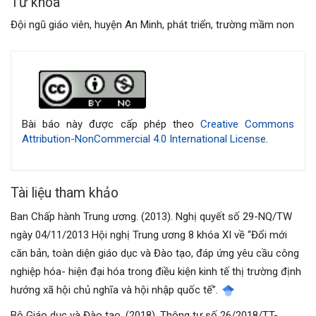
Từ khóa
Đội ngũ giáo viên, huyện An Minh, phát triển, trường mầm non
Chi
tiết
bài
Bài báo này được cấp phép theo
Creative Commons
Attribution-NonCommercial 4.0 International License
.
viết
Tài liệu tham khảo
Ban Chấp hành Trung ương. (2013). Nghị quyết số 29-NQ/TW
ngày 04/11/2013 Hội nghị Trung ương 8 khóa XI về “Đổi mới
căn bản, toàn diện giáo dục và Đào tạo, đáp ứng yêu cầu công
nghiệp hóa- hiện đại hóa trong điều kiện kinh tế thị trường định
hướng xã hội chủ nghĩa và hội nhập quốc tế”.
Bộ Giáo dục và Đào tạo. (2018). Thông tư số 26/2018/TT-