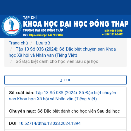
Điều
hướng
chính
Nội
dung
chính
Thanh
Trang chủ
Lưu trữ
bên
Tập 13 Số 03S (2024): Số Đặc biệt chuyên san Khoa
học Xã hội và Nhân văn (Tiếng Việt)
Số Đặc biệt dành cho học viên Sau đại học
Thanh
PDF
bên
Số xuất bản:
Tập 13 Số 03S (2024): Số Đặc biệt chuyên
san Khoa học Xã hội và Nhân văn (Tiếng Việt)
bài
Chuyên mục:
Số Đặc biệt dành cho học viên Sau đại học
viết
DOI:
10.52714/dthu.13.03S.2024.1394