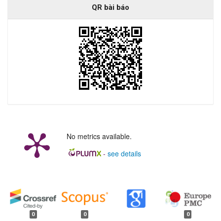
QR bài báo
No metrics available.
-
see details
##plugins.generic.badges.manag
0
0
0