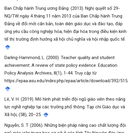
Ban Chấp hành Trung ương Đảng. (2013). Nghị quyết số 29-
NQ/TW ngày 4 tháng 11 năm 2013 của Ban Chấp hành Trung
Đảng về đổi mới căn bản, toàn diện giáo dục và đào tạo, đáp
ứng yêu cầu công nghiệp hóa, hiện đại hóa trong điều kiện kinh
tế thị trường định hướng xã hội chủ nghĩa và hội nhập quốc tế.
Darling-Hammond, L. (2000). Teacher quality and student
achievement: A review of state policy evidence. Education
Policy Analysis Archives, 8(1), 1-44. Truy cập từ
https://epaa.asu.edu/index.php/epaa/article/download/392/515.
Lê, V. H. (2019). Mô hình phát triển đội ngũ giáo viên theo năng
lực nghề nghiệp tại các trường phổ thông. Tạp chí Giáo dục và
Xã hội, (58), 20–25.
Nguyễn, S. T. (2006). Những biện pháp nâng cao chất lượng đội
ngũ giáo viên trung học cơ sở ở các tỉnh Tây Nguyên đáp ứng