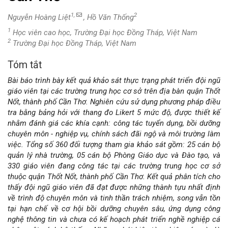
1,
2
Nguyễn Hoàng Liệt
, Hồ Văn Thống
1
Học viên cao học, Trường Đại học Đồng Tháp, Việt Nam
2
Trường Đại học Đồng Tháp, Việt Nam
Tóm tắt
Nội
Bài báo trình bày kết quả khảo sát thực trạng phát triển đội ngũ
dung
giáo viên tại các trường trung học cơ sở trên địa bàn quận Thốt
Nốt, thành phố Cần Thơ. Nghiên cứu sử dụng phương pháp điều
chính
tra bằng bảng hỏi với thang đo Likert 5 mức độ, được thiết kế
nhằm đánh giá các khía cạnh: công tác tuyển dụng, bồi dưỡng
của
chuyên môn - nghiệp vụ, chính sách đãi ngộ và môi trường làm
việc. Tổng số 360 đối tượng tham gia khảo sát gồm: 25 cán bộ
bài
quản lý nhà trường, 05 cán bộ Phòng Giáo dục và Đào tạo, và
330 giáo viên đang công tác tại các trường trung học cơ sở
viết
thuộc quận Thốt Nốt, thành phố Cần Thơ. Kết quả phân tích cho
thấy đội ngũ giáo viên đã đạt được những thành tựu nhất định
về trình độ chuyên môn và tinh thần trách nhiệm, song vẫn tồn
tại hạn chế về cơ hội bồi dưỡng chuyên sâu, ứng dụng công
nghệ thông tin và chưa có kế hoạch phát triển nghề nghiệp cá