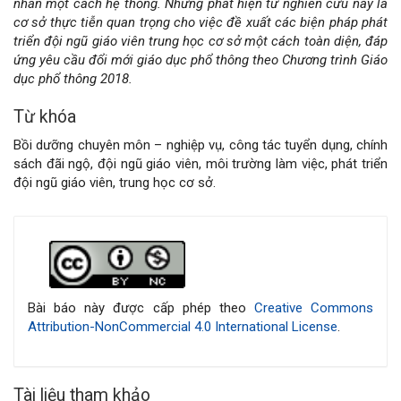
nhân một cách hệ thống. Những phát hiện từ nghiên cứu này là
cơ sở thực tiễn quan trọng cho việc đề xuất các biện pháp phát
triển đội ngũ giáo viên trung học cơ sở một cách toàn diện, đáp
ứng yêu cầu đổi mới giáo dục phổ thông theo Chương trình Giáo
dục phổ thông 2018.
Từ khóa
Bồi dưỡng chuyên môn – nghiệp vụ, công tác tuyển dụng, chính
sách đãi ngộ, đội ngũ giáo viên, môi trường làm việc, phát triển
đội ngũ giáo viên, trung học cơ sở.
Chi
tiết
bài
Bài báo này được cấp phép theo
Creative Commons
Attribution-NonCommercial 4.0 International License
.
viết
Tài liệu tham khảo