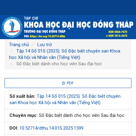
Điều
hướng
chính
Nội
dung
chính
Thanh
Trang chủ
Lưu trữ
bên
Tập 14 Số 01S (2025): Số Đặc biệt chuyên san Khoa
học Xã hội và Nhân văn (Tiếng Việt)
Số Đặc biệt dành cho học viên Sau đại học
Thanh
PDF
bên
Số xuất bản:
Tập 14 Số 01S (2025): Số Đặc biệt chuyên
san Khoa học Xã hội và Nhân văn (Tiếng Việt)
bài
Chuyên mục:
Số Đặc biệt dành cho học viên Sau đại học
viết
DOI:
10.52714/dthu.14.01S.2025.1599