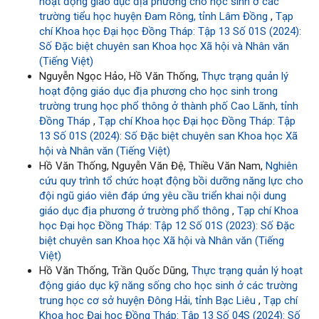
hoạt động giáo dục địa phương cho học sinh ở các
trường tiểu học huyện Đam Rông, tỉnh Lâm Đồng
,
Tạp
chí Khoa học Đại học Đồng Tháp: Tập 13 Số 01S (2024):
Số Đặc biệt chuyên san Khoa học Xã hội và Nhân văn
(Tiếng Việt)
Nguyễn Ngọc Hảo, Hồ Văn Thống,
Thực trạng quản lý
hoạt động giáo dục địa phương cho học sinh trong
trường trung học phổ thông ở thành phố Cao Lãnh, tỉnh
Đồng Tháp
,
Tạp chí Khoa học Đại học Đồng Tháp: Tập
13 Số 01S (2024): Số Đặc biệt chuyên san Khoa học Xã
hội và Nhân văn (Tiếng Việt)
Hồ Văn Thống, Nguyễn Văn Đệ, Thiều Văn Nam,
Nghiên
cứu quy trình tổ chức hoạt động bồi dưỡng năng lực cho
đội ngũ giáo viên đáp ứng yêu cầu triển khai nội dung
giáo dục địa phương ở trường phổ thông
,
Tạp chí Khoa
học Đại học Đồng Tháp: Tập 12 Số 01S (2023): Số Đặc
biệt chuyên san Khoa học Xã hội và Nhân văn (Tiếng
Việt)
Hồ Văn Thống, Trần Quốc Dũng,
Thực trạng quản lý hoạt
động giáo dục kỹ năng sống cho học sinh ở các trường
trung học cơ sở huyện Đông Hải, tỉnh Bạc Liêu
,
Tạp chí
Khoa học Đại học Đồng Tháp: Tập 13 Số 04S (2024): Số