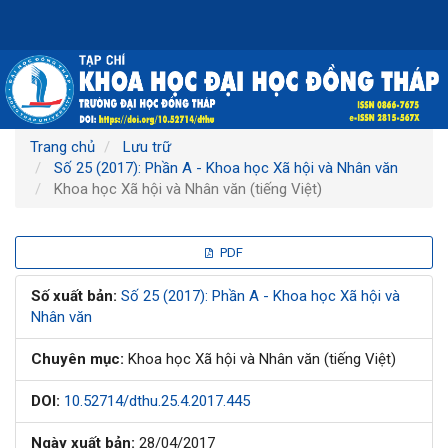
Điều
hướng
chính
Nội
dung
chính
Thanh
Trang chủ
Lưu trữ
bên
Số 25 (2017): Phần A - Khoa học Xã hội và Nhân văn
Khoa học Xã hội và Nhân văn (tiếng Việt)
Thanh
PDF
bên
Số xuất bản:
Số 25 (2017): Phần A - Khoa học Xã hội và
Nhân văn
bài
Chuyên mục:
Khoa học Xã hội và Nhân văn (tiếng Việt)
viết
DOI:
10.52714/dthu.25.4.2017.445
Ngày xuất bản:
28/04/2017