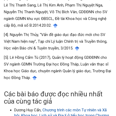
Lê Thị Thanh Sang, Lê Thị Kim Anh, Phạm Thị Nguyệt Nga,
Nguyễn Thị Thanh Nguyệt, Võ Thị Bích Vân, GDĐĐNN cho SV
ngành GDMN khu vực ĐBSCL, Đề tài Khoa học và Công nghệ
cấp Bộ, mã số B.2014.20.02.
[4]. Nguyễn Thị Thủy, “Vấn đề giáo dục đạo đức mới cho SV
Việt Nam hiện nay”, Tạp chí Lý luận Chính trị và Truyền thông,
Học viện Báo chí & Tuyên truyền, 3/2015.
[5]. Lê Hồng Cẩm Tú (2017), Quản lý hoạt động GDĐĐNN cho
SV ngành GDMN Trường Đại học Đồng Tháp, Luận văn thạc sĩ
Khoa học Giáo dục, chuyên ngành Quản lý giáo dục, Trường Đại
học Đồng Tháp.
Các bài báo được đọc nhiều nhất
của cùng tác giả
Dương Huy Cẩn,
Chương trình các môn Tự nhiên và Xã
hội, Khoa học, Lịch sử và Địa lí ở tiểu học trong Chương