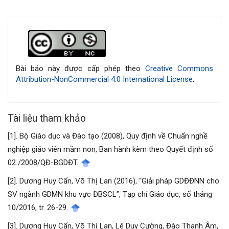
Chi
tiết
bài
Bài báo này được cấp phép theo
Creative Commons
Attribution-NonCommercial 4.0 International License
.
viết
Tài liệu tham khảo
[1]. Bộ Giáo dục và Đào tạo (2008), Quy định về Chuẩn nghề
nghiệp giáo viên mầm non, Ban hành kèm theo Quyết định số
02 /2008/QĐ-BGDĐT.
[2]. Dương Huy Cẩn, Võ Thị Lan (2016), “Giải pháp GDĐĐNN cho
SV ngành GDMN khu vực ĐBSCL”, Tạp chí Giáo dục, số tháng
10/2016, tr. 26-29.
[3]. Dương Huy Cẩn, Võ Thị Lan, Lê Duy Cường, Đào Thanh Âm,