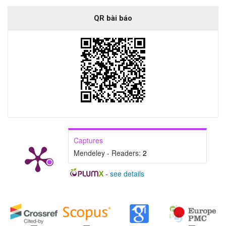
QR bài báo
Captures
Mendeley - Readers:
2
-
see details
##plugins.generic.badges.manag