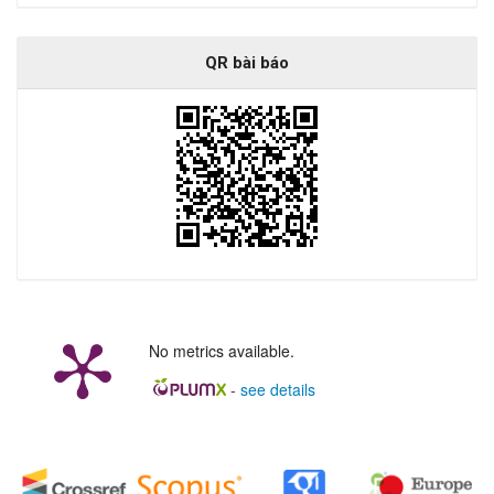
QR bài báo
No metrics available.
-
see details
##plugins.generic.badges.manag