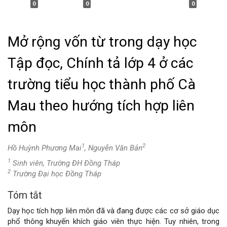
0
0
0
Mở rộng vốn từ trong dạy học
Tập đọc, Chính tả lớp 4 ở các
trường tiểu học thành phố Cà
Mau theo hướng tích hợp liên
môn
1
2
Hồ Huỳnh Phương Mai
, Nguyễn Văn Bản
1
Sinh viên, Trường ĐH Đồng Tháp
2
Trường Đại học Đồng Tháp
Tóm tắt
Nội
Dạy học tích hợp liên môn đã và đang được các cơ sở giáo dục
dung
phổ thông khuyến khích giáo viên thực hiện. Tuy nhiên, trong