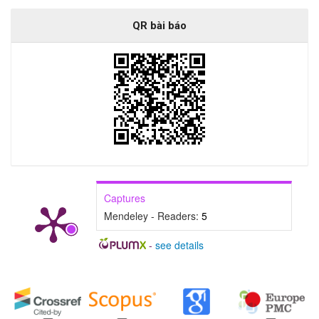
QR bài báo
Captures
Mendeley - Readers:
5
-
see details
##plugins.generic.badges.manag