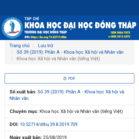
Điều
hướng
chính
Nội
dung
chính
Thanh
Trang chủ
Lưu trữ
bên
Số 39 (2019): Phần A - Khoa học Xã hội và Nhân văn
Khoa học Xã hội và Nhân văn (tiếng Việt)
Thanh
PDF
bên
Số xuất bản:
Số 39 (2019): Phần A - Khoa học Xã hội và
Nhân văn
bài
Chuyên mục:
Khoa học Xã hội và Nhân văn (tiếng Việt)
viết
DOI:
10.52714/dthu.39.8.2019.709
Ngày xuất bản:
25/08/2019