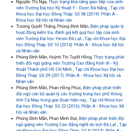
Nguyễn Thị Nga,
Thực trạng khả năng giao tiếp của sinh
viên Trường Đại học Kỹ thuật Y - Dược Đà Nẵng
,
Tạp chí
Khoa học Đại học Đồng Tháp: Số 38 (2019): Phần A -
Khoa học Xã hội và Nhân văn
Trương Quyết Thắng, Phùng Đình Mẫn,
Biện pháp quản lý
hoạt động kiểm tra, đánh giá kết quả học tập của sinh
viên Trường Đại học Yersin Đà Lạt
,
Tạp chí Khoa học Đại
học Đồng Tháp: Số 10 (2014): Phần A - Khoa học Xã hội
và Nhân văn
Phùng Đình Mẫn, Huỳnh Thị Tuyết Hồng,
Thực trạng phát
triển đội ngũ giảng viên Trường Cao đẳng Kinh tế - Kỹ
thuật Thành phố Hồ Chí Minh
,
Tạp chí Khoa học Đại học
Đồng Tháp: Số 29 (2017): Phần A - Khoa học Xã hội và
Nhân văn
Phùng Đình Mẫn, Phan Hồng Phúc,
Biện pháp phát triển
đội ngũ cán bộ quản lý các trường trung học phổ thông
tỉnh Cà Mau trong giai đoạn hiện nay
,
Tạp chí Khoa học
Đại học Đồng Tháp: Số 22 (2016): Phần A - Khoa học Xã
hội và Nhân văn
Phùng Đình Mẫn, Phan Minh Đạt,
Biện pháp phát triển đội
ngũ giảng viên Trường Cao đẳng nghề du lịch Đà Lạt
,
Tạp
chí Khoa học Đại học Đồng Tháp: Số 9 (2014): Phần A -