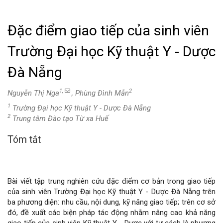
Đặc điểm giao tiếp của sinh viên
Trường Đại học Kỹ thuật Y - Dược
Đà Nẵng
1,
2
Nguyễn Thị Nga
, Phùng Đình Mẫn
1
Trường Đại học Kỹ thuật Y - Dược Đà Nẵng
2
Trung tâm Đào tạo Từ xa Huế
Tóm tắt
Nội
dung
Bài viết tập trung nghiên cứu đặc điểm cơ bản trong giao tiếp
chính
của sinh viên Trường Đại học Kỹ thuật Y - Dược Đà Nẵng trên
ba phương diện: nhu cầu, nội dung, kỹ năng giao tiếp; trên cơ sở
của
đó, đề xuất các biện pháp tác động nhằm nâng cao khả năng
giao tiếp của sinh viên Kỹ thuật Y - Dược với tư cách là phương