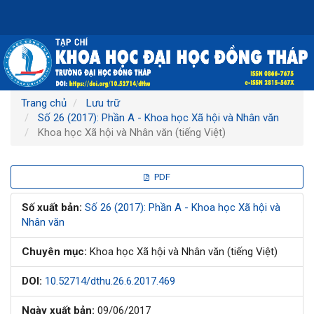
Điều
hướng
chính
Nội
dung
chính
Thanh
Trang chủ
Lưu trữ
bên
Số 26 (2017): Phần A - Khoa học Xã hội và Nhân văn
Khoa học Xã hội và Nhân văn (tiếng Việt)
Thanh
PDF
bên
Số xuất bản:
Số 26 (2017): Phần A - Khoa học Xã hội và
Nhân văn
bài
Chuyên mục:
Khoa học Xã hội và Nhân văn (tiếng Việt)
viết
DOI:
10.52714/dthu.26.6.2017.469
Ngày xuất bản:
09/06/2017