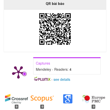
QR bài báo
Captures
Mendeley - Readers:
4
-
see details
##plugins.generic.badges.manag
0
0
0